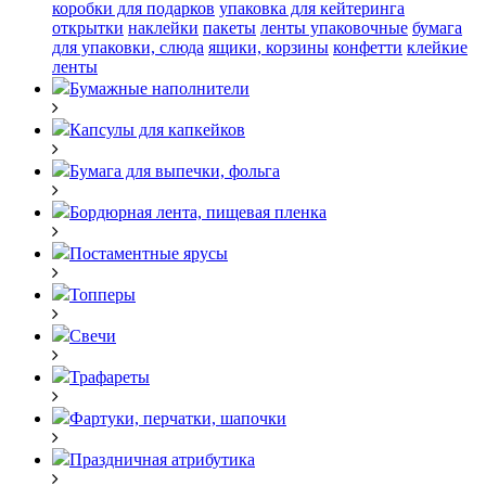
коробки для подарков
упаковка для кейтеринга
открытки
наклейки
пакеты
ленты упаковочные
бумага
для упаковки, слюда
ящики, корзины
конфетти
клейкие
ленты
Бумажные наполнители
Капсулы для капкейков
Бумага для выпечки, фольга
Бордюрная лента, пищевая пленка
Постаментные ярусы
Топперы
Свечи
Трафареты
Фартуки, перчатки, шапочки
Праздничная атрибутика