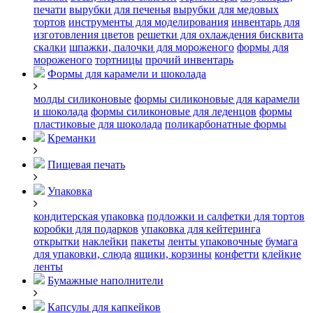
печати
вырубки для печенья
вырубки для медовых
тортов
инструменты для моделирования
инвентарь для
изготовления цветов
решетки для охлаждения бисквита
скалки
шпажки, палочки для мороженого
формы для
мороженого
тортницы
прочий инвентарь
Формы для карамели и шоколада
молды силиконовые
формы силиконовые для карамели
и шоколада
формы силиконовые для леденцов
формы
пластиковые для шоколада
поликарбонатные формы
Креманки
Пищевая печать
Упаковка
кондитерская упаковка
подложки и салфетки для тортов
коробки для подарков
упаковка для кейтеринга
открытки
наклейки
пакеты
ленты упаковочные
бумага
для упаковки, слюда
ящики, корзины
конфетти
клейкие
ленты
Бумажные наполнители
Капсулы для капкейков