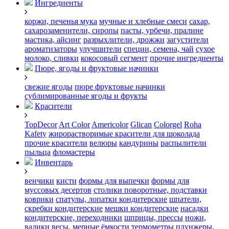
Ингредиенты
коржи, печенья
мука
мучные и хлебные смеси
сахар,
сахарозаменители, сиропы
пасты, урбечи, пралине
мастика, айсинг
разрыхлители, дрожжи
загустители
ароматизаторы
улучшители
специи, семена, чай
сухое
молоко, сливки
кокосовый сегмент
прочие ингредиенты
Пюре, ягоды и фруктовые начинки
свежие ягоды
пюре
фруктовые начинки
сублимированные ягоды и фрукты
Красители
TopDecor
Art Color
Americolor
Glican
Colorgel
Roha
Kafety
жирорастворимые красители для шоколада
прочие красители
велюры
кандурины
распылители
пыльца
фломастеры
Инвентарь
венчики
кисти
формы для выпечки
формы для
муссовых десертов
столики поворотные, подставки
коврики
cпатулы, лопатки кондитерские
шпатели,
скребки кондитерские
мешки кондитерские
насадки
кондитерские, переходники
шприцы, прессы
ножи,
валики
весы, мерные ёмкости
термометры
плунжеры,