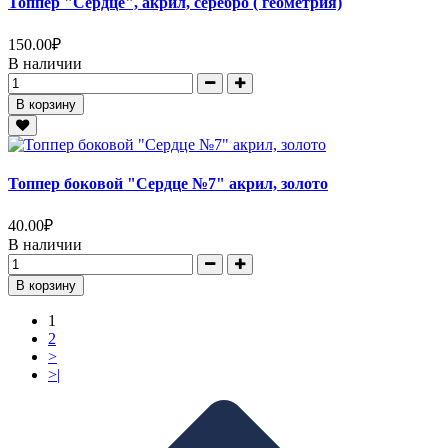
Топпер "Сердце", акрил, серебро ( геометрия)
150.00
₽
В наличии
В корзину
Топпер боковой "Сердце №7" акрил, золото
40.00
₽
В наличии
В корзину
1
2
>
>|