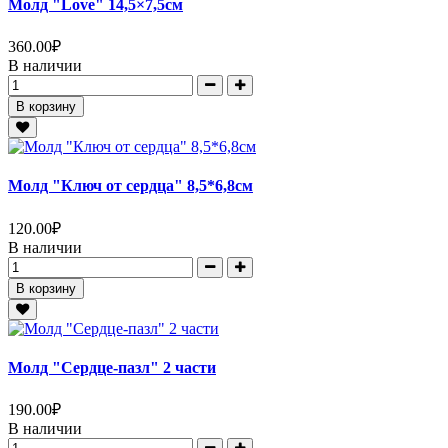
Молд "Love" 14,5×7,5см
360.00
₽
В наличии
В корзину
Молд "Ключ от сердца" 8,5*6,8см
120.00
₽
В наличии
В корзину
Молд "Сердце-пазл" 2 части
190.00
₽
В наличии