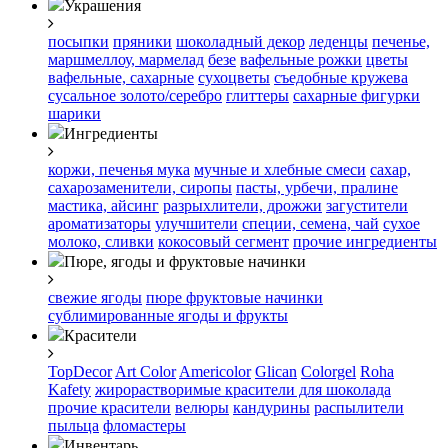
Украшения
посыпки
пряники
шоколадный декор
леденцы
печенье,
маршмеллоу, мармелад
безе
вафельные рожки
цветы
вафельные, сахарные
сухоцветы
съедобные кружева
сусальное золото/серебро
глиттеры
сахарные фигурки
шарики
Ингредиенты
коржи, печенья
мука
мучные и хлебные смеси
сахар,
сахарозаменители, сиропы
пасты, урбечи, пралине
мастика, айсинг
разрыхлители, дрожжи
загустители
ароматизаторы
улучшители
специи, семена, чай
сухое
молоко, сливки
кокосовый сегмент
прочие ингредиенты
Пюре, ягоды и фруктовые начинки
свежие ягоды
пюре
фруктовые начинки
сублимированные ягоды и фрукты
Красители
TopDecor
Art Color
Americolor
Glican
Colorgel
Roha
Kafety
жирорастворимые красители для шоколада
прочие красители
велюры
кандурины
распылители
пыльца
фломастеры
Инвентарь