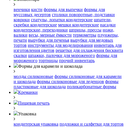
венчики
кисти
формы для выпечки
формы для
муссовых десертов
столики поворотные, подставки
коврики
cпатулы, лопатки кондитерские
шпатели,
скребки кондитерские
мешки кондитерские
насадки
кондитерские, переходники
шприцы, прессы
ножи,
валики
весы, мерные ёмкости
термометры
плунжеры,
печати
вырубки для печенья
вырубки для медовых
тортов
инструменты для моделирования
инвентарь для
изготовления цветов
решетки для охлаждения бисквита
скалки
шпажки, палочки для мороженого
формы для
мороженого
тортницы
прочий инвентарь
Формы для карамели и шоколада
молды силиконовые
формы силиконовые для карамели
и шоколада
формы силиконовые для леденцов
формы
пластиковые для шоколада
поликарбонатные формы
Креманки
Пищевая печать
Упаковка
кондитерская упаковка
подложки и салфетки для тортов