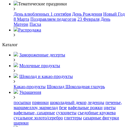
Тематические праздники
День влюбленных
1 сентября
День Рождения
Новый Год
8 Марта
Поздравляем педагогов
23 Февраля
День
Матери
Пасха
Распродажа
Каталог
Замороженные десерты
Молочные продукты
Шоколад и какао-продукты
Какао-продукты
Шоколад
Шоколадная глазурь
Украшения
посыпки
пряники
шоколадный декор
леденцы
печенье,
маршмеллоу, мармелад
безе
вафельные рожки
цветы
вафельные, сахарные
сухоцветы
съедобные кружева
сусальное золото/серебро
глиттеры
сахарные фигурки
шарики