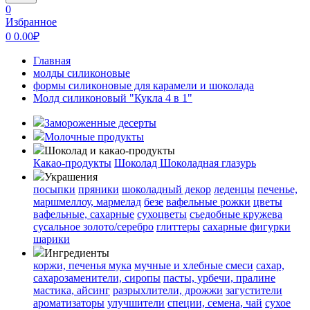
0
Избранное
0
0.00
₽
Главная
молды силиконовые
формы силиконовые для карамели и шоколада
Молд силиконовый "Кукла 4 в 1"
Замороженные десерты
Молочные продукты
Шоколад и какао-продукты
Какао-продукты
Шоколад
Шоколадная глазурь
Украшения
посыпки
пряники
шоколадный декор
леденцы
печенье,
маршмеллоу, мармелад
безе
вафельные рожки
цветы
вафельные, сахарные
сухоцветы
съедобные кружева
сусальное золото/серебро
глиттеры
сахарные фигурки
шарики
Ингредиенты
коржи, печенья
мука
мучные и хлебные смеси
сахар,
сахарозаменители, сиропы
пасты, урбечи, пралине
мастика, айсинг
разрыхлители, дрожжи
загустители
ароматизаторы
улучшители
специи, семена, чай
сухое