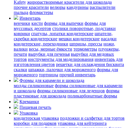
Kafety
жирорастворимые красители для шоколада
прочие красители
велюры
кандурины
распылители
пыльца
фломастеры
Инвентарь
венчики
кисти
формы для выпечки
формы для
муссовых десертов
столики поворотные, подставки
коврики
cпатулы, лопатки кондитерские
шпатели,
скребки кондитерские
мешки кондитерские
насадки
кондитерские, переходники
шприцы, прессы
ножи,
валики
весы, мерные ёмкости
термометры
плунжеры,
печати
вырубки для печенья
вырубки для медовых
тортов
инструменты для моделирования
инвентарь для
изготовления цветов
решетки для охлаждения бисквита
скалки
шпажки, палочки для мороженого
формы для
мороженого
тортницы
прочий инвентарь
Формы для карамели и шоколада
молды силиконовые
формы силиконовые для карамели
и шоколада
формы силиконовые для леденцов
формы
пластиковые для шоколада
поликарбонатные формы
Креманки
Пищевая печать
Упаковка
кондитерская упаковка
подложки и салфетки для тортов
коробки для подарков
упаковка для кейтеринга