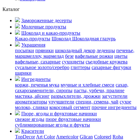
Каталог
Замороженные десерты
Молочные продукты
Шоколад и какао-продукты
Какао-продукты
Шоколад
Шоколадная глазурь
Украшения
посыпки
пряники
шоколадный декор
леденцы
печенье,
маршмеллоу, мармелад
безе
вафельные рожки
цветы
вафельные, сахарные
сухоцветы
съедобные кружева
сусальное золото/серебро
глиттеры
сахарные фигурки
шарики
Ингредиенты
коржи, печенья
мука
мучные и хлебные смеси
сахар,
сахарозаменители, сиропы
пасты, урбечи, пралине
мастика, айсинг
разрыхлители, дрожжи
загустители
ароматизаторы
улучшители
специи, семена, чай
сухое
молоко, сливки
кокосовый сегмент
прочие ингредиенты
Пюре, ягоды и фруктовые начинки
свежие ягоды
пюре
фруктовые начинки
сублимированные ягоды и фрукты
Красители
TopDecor
Art Color
Americolor
Glican
Colorgel
Roha