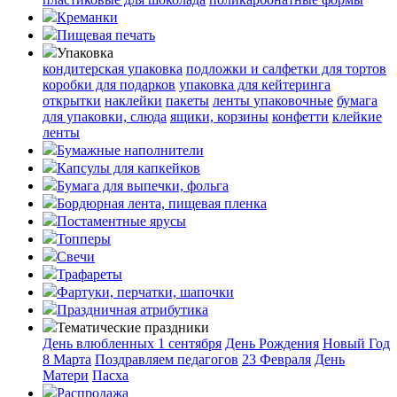
Креманки
Пищевая печать
Упаковка
кондитерская упаковка
подложки и салфетки для тортов
коробки для подарков
упаковка для кейтеринга
открытки
наклейки
пакеты
ленты упаковочные
бумага
для упаковки, слюда
ящики, корзины
конфетти
клейкие
ленты
Бумажные наполнители
Капсулы для капкейков
Бумага для выпечки, фольга
Бордюрная лента, пищевая пленка
Постаментные ярусы
Топперы
Свечи
Трафареты
Фартуки, перчатки, шапочки
Праздничная атрибутика
Тематические праздники
День влюбленных
1 сентября
День Рождения
Новый Год
8 Марта
Поздравляем педагогов
23 Февраля
День
Матери
Пасха
Распродажа