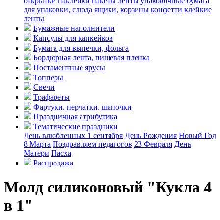
открытки
наклейки
пакеты
ленты упаковочные
бумага
для упаковки, слюда
ящики, корзины
конфетти
клейкие
ленты
Бумажные наполнители
Капсулы для капкейков
Бумага для выпечки, фольга
Бордюрная лента, пищевая пленка
Постаментные ярусы
Топперы
Свечи
Трафареты
Фартуки, перчатки, шапочки
Праздничная атрибутика
Тематические праздники
День влюбленных
1 сентября
День Рождения
Новый Год
8 Марта
Поздравляем педагогов
23 Февраля
День
Матери
Пасха
Распродажа
Молд силиконовый "Кукла 4
в 1"