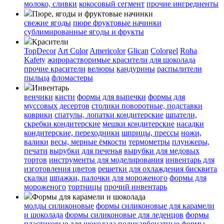
молоко, сливки
кокосовый сегмент
прочие ингредиенты
Пюре, ягоды и фруктовые начинки
свежие ягоды
пюре
фруктовые начинки
сублимированные ягоды и фрукты
Красители
TopDecor
Art Color
Americolor
Glican
Colorgel
Roha
Kafety
жирорастворимые красители для шоколада
прочие красители
велюры
кандурины
распылители
пыльца
фломастеры
Инвентарь
венчики
кисти
формы для выпечки
формы для
муссовых десертов
столики поворотные, подставки
коврики
cпатулы, лопатки кондитерские
шпатели,
скребки кондитерские
мешки кондитерские
насадки
кондитерские, переходники
шприцы, прессы
ножи,
валики
весы, мерные ёмкости
термометры
плунжеры,
печати
вырубки для печенья
вырубки для медовых
тортов
инструменты для моделирования
инвентарь для
изготовления цветов
решетки для охлаждения бисквита
скалки
шпажки, палочки для мороженого
формы для
мороженого
тортницы
прочий инвентарь
Формы для карамели и шоколада
молды силиконовые
формы силиконовые для карамели
и шоколада
формы силиконовые для леденцов
формы
пластиковые для шоколада
поликарбонатные формы