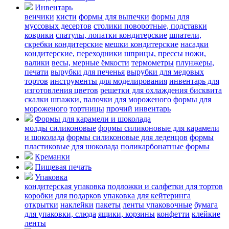
Инвентарь
венчики
кисти
формы для выпечки
формы для
муссовых десертов
столики поворотные, подставки
коврики
cпатулы, лопатки кондитерские
шпатели,
скребки кондитерские
мешки кондитерские
насадки
кондитерские, переходники
шприцы, прессы
ножи,
валики
весы, мерные ёмкости
термометры
плунжеры,
печати
вырубки для печенья
вырубки для медовых
тортов
инструменты для моделирования
инвентарь для
изготовления цветов
решетки для охлаждения бисквита
скалки
шпажки, палочки для мороженого
формы для
мороженого
тортницы
прочий инвентарь
Формы для карамели и шоколада
молды силиконовые
формы силиконовые для карамели
и шоколада
формы силиконовые для леденцов
формы
пластиковые для шоколада
поликарбонатные формы
Креманки
Пищевая печать
Упаковка
кондитерская упаковка
подложки и салфетки для тортов
коробки для подарков
упаковка для кейтеринга
открытки
наклейки
пакеты
ленты упаковочные
бумага
для упаковки, слюда
ящики, корзины
конфетти
клейкие
ленты