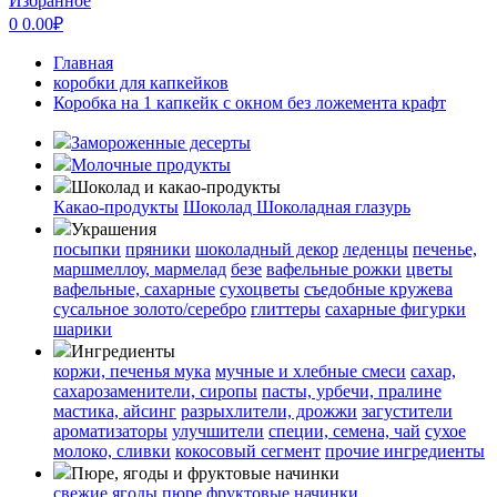
Избранное
0
0.00
₽
Главная
коробки для капкейков
Коробка на 1 капкейк с окном без ложемента крафт
Замороженные десерты
Молочные продукты
Шоколад и какао-продукты
Какао-продукты
Шоколад
Шоколадная глазурь
Украшения
посыпки
пряники
шоколадный декор
леденцы
печенье,
маршмеллоу, мармелад
безе
вафельные рожки
цветы
вафельные, сахарные
сухоцветы
съедобные кружева
сусальное золото/серебро
глиттеры
сахарные фигурки
шарики
Ингредиенты
коржи, печенья
мука
мучные и хлебные смеси
сахар,
сахарозаменители, сиропы
пасты, урбечи, пралине
мастика, айсинг
разрыхлители, дрожжи
загустители
ароматизаторы
улучшители
специи, семена, чай
сухое
молоко, сливки
кокосовый сегмент
прочие ингредиенты
Пюре, ягоды и фруктовые начинки
свежие ягоды
пюре
фруктовые начинки