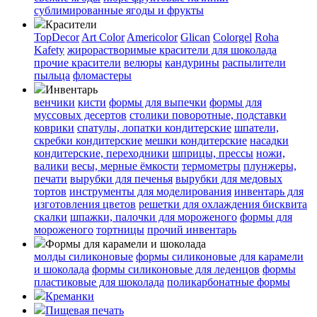
сублимированные ягоды и фрукты
Красители
TopDecor
Art Color
Americolor
Glican
Colorgel
Roha
Kafety
жирорастворимые красители для шоколада
прочие красители
велюры
кандурины
распылители
пыльца
фломастеры
Инвентарь
венчики
кисти
формы для выпечки
формы для
муссовых десертов
столики поворотные, подставки
коврики
cпатулы, лопатки кондитерские
шпатели,
скребки кондитерские
мешки кондитерские
насадки
кондитерские, переходники
шприцы, прессы
ножи,
валики
весы, мерные ёмкости
термометры
плунжеры,
печати
вырубки для печенья
вырубки для медовых
тортов
инструменты для моделирования
инвентарь для
изготовления цветов
решетки для охлаждения бисквита
скалки
шпажки, палочки для мороженого
формы для
мороженого
тортницы
прочий инвентарь
Формы для карамели и шоколада
молды силиконовые
формы силиконовые для карамели
и шоколада
формы силиконовые для леденцов
формы
пластиковые для шоколада
поликарбонатные формы
Креманки
Пищевая печать