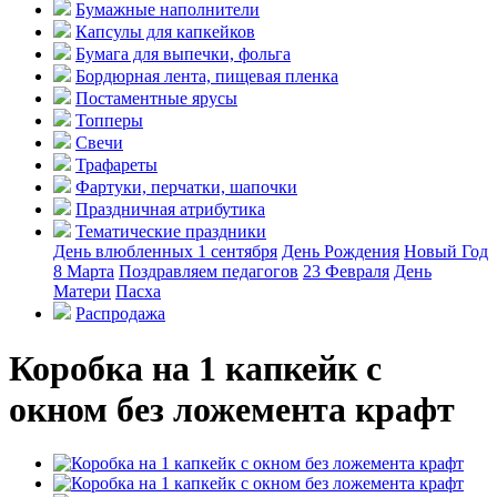
Бумажные наполнители
Капсулы для капкейков
Бумага для выпечки, фольга
Бордюрная лента, пищевая пленка
Постаментные ярусы
Топперы
Свечи
Трафареты
Фартуки, перчатки, шапочки
Праздничная атрибутика
Тематические праздники
День влюбленных
1 сентября
День Рождения
Новый Год
8 Марта
Поздравляем педагогов
23 Февраля
День
Матери
Пасха
Распродажа
Коробка на 1 капкейк с
окном без ложемента крафт