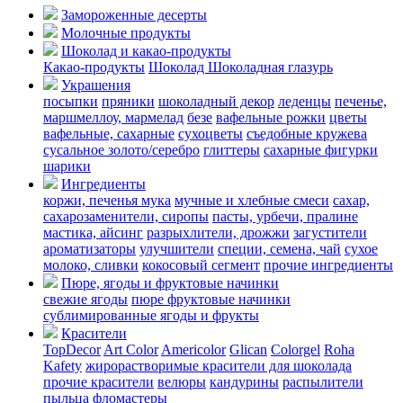
Замороженные десерты
Молочные продукты
Шоколад и какао-продукты
Какао-продукты
Шоколад
Шоколадная глазурь
Украшения
посыпки
пряники
шоколадный декор
леденцы
печенье,
маршмеллоу, мармелад
безе
вафельные рожки
цветы
вафельные, сахарные
сухоцветы
съедобные кружева
сусальное золото/серебро
глиттеры
сахарные фигурки
шарики
Ингредиенты
коржи, печенья
мука
мучные и хлебные смеси
сахар,
сахарозаменители, сиропы
пасты, урбечи, пралине
мастика, айсинг
разрыхлители, дрожжи
загустители
ароматизаторы
улучшители
специи, семена, чай
сухое
молоко, сливки
кокосовый сегмент
прочие ингредиенты
Пюре, ягоды и фруктовые начинки
свежие ягоды
пюре
фруктовые начинки
сублимированные ягоды и фрукты
Красители
TopDecor
Art Color
Americolor
Glican
Colorgel
Roha
Kafety
жирорастворимые красители для шоколада
прочие красители
велюры
кандурины
распылители
пыльца
фломастеры