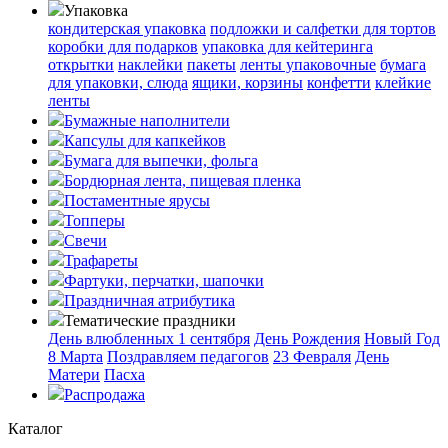
Упаковка
кондитерская упаковка
подложки и салфетки для тортов
коробки для подарков
упаковка для кейтеринга
открытки
наклейки
пакеты
ленты упаковочные
бумага
для упаковки, слюда
ящики, корзины
конфетти
клейкие
ленты
Бумажные наполнители
Капсулы для капкейков
Бумага для выпечки, фольга
Бордюрная лента, пищевая пленка
Постаментные ярусы
Топперы
Свечи
Трафареты
Фартуки, перчатки, шапочки
Праздничная атрибутика
Тематические праздники
День влюбленных
1 сентября
День Рождения
Новый Год
8 Марта
Поздравляем педагогов
23 Февраля
День
Матери
Пасха
Распродажа
Каталог