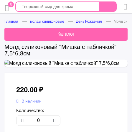
0
Главная
молды силиконовые
День Рождения
Молд силик
Каталог
Молд силиконовый "Мишка с табличкой"
7,5*6,8см
220.00
₽
В наличии
Колличество: