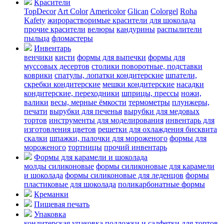
Красители
TopDecor
Art Color
Americolor
Glican
Colorgel
Roha
Kafety
жирорастворимые красители для шоколада
прочие красители
велюры
кандурины
распылители
пыльца
фломастеры
Инвентарь
венчики
кисти
формы для выпечки
формы для
муссовых десертов
столики поворотные, подставки
коврики
cпатулы, лопатки кондитерские
шпатели,
скребки кондитерские
мешки кондитерские
насадки
кондитерские, переходники
шприцы, прессы
ножи,
валики
весы, мерные ёмкости
термометры
плунжеры,
печати
вырубки для печенья
вырубки для медовых
тортов
инструменты для моделирования
инвентарь для
изготовления цветов
решетки для охлаждения бисквита
скалки
шпажки, палочки для мороженого
формы для
мороженого
тортницы
прочий инвентарь
Формы для карамели и шоколада
молды силиконовые
формы силиконовые для карамели
и шоколада
формы силиконовые для леденцов
формы
пластиковые для шоколада
поликарбонатные формы
Креманки
Пищевая печать
Упаковка
кондитерская упаковка
подложки и салфетки для тортов