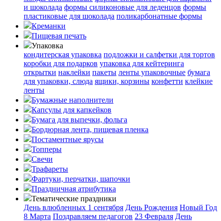
и шоколада
формы силиконовые для леденцов
формы
пластиковые для шоколада
поликарбонатные формы
Креманки
Пищевая печать
Упаковка
кондитерская упаковка
подложки и салфетки для тортов
коробки для подарков
упаковка для кейтеринга
открытки
наклейки
пакеты
ленты упаковочные
бумага
для упаковки, слюда
ящики, корзины
конфетти
клейкие
ленты
Бумажные наполнители
Капсулы для капкейков
Бумага для выпечки, фольга
Бордюрная лента, пищевая пленка
Постаментные ярусы
Топперы
Свечи
Трафареты
Фартуки, перчатки, шапочки
Праздничная атрибутика
Тематические праздники
День влюбленных
1 сентября
День Рождения
Новый Год
8 Марта
Поздравляем педагогов
23 Февраля
День