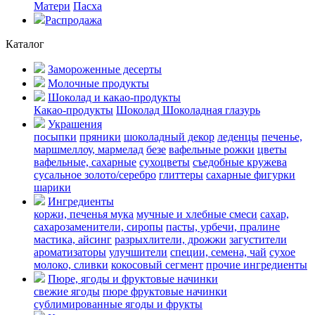
Матери
Пасха
Распродажа
Каталог
Замороженные десерты
Молочные продукты
Шоколад и какао-продукты
Какао-продукты
Шоколад
Шоколадная глазурь
Украшения
посыпки
пряники
шоколадный декор
леденцы
печенье,
маршмеллоу, мармелад
безе
вафельные рожки
цветы
вафельные, сахарные
сухоцветы
съедобные кружева
сусальное золото/серебро
глиттеры
сахарные фигурки
шарики
Ингредиенты
коржи, печенья
мука
мучные и хлебные смеси
сахар,
сахарозаменители, сиропы
пасты, урбечи, пралине
мастика, айсинг
разрыхлители, дрожжи
загустители
ароматизаторы
улучшители
специи, семена, чай
сухое
молоко, сливки
кокосовый сегмент
прочие ингредиенты
Пюре, ягоды и фруктовые начинки
свежие ягоды
пюре
фруктовые начинки
сублимированные ягоды и фрукты