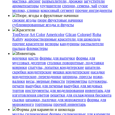
мастика, айсинг
разрыхлители, дрожжи
загустители
ароматизаторы
улучшители
специи, семена, чай
сухое
молоко, сливки
кокосовый сегмент
прочие ингредиенты
Пюре, ягоды и фруктовые начинки
свежие ягоды
пюре
фруктовые начинки
сублимированные ягоды и фрукты
Красители
TopDecor
Art Color
Americolor
Glican
Colorgel
Roha
Kafety
жирорастворимые красители для шоколада
прочие красители
велюры
кандурины
распылители
пыльца
фломастеры
Инвентарь
венчики
кисти
формы для выпечки
формы для
муссовых десертов
столики поворотные, подставки
коврики
cпатулы, лопатки кондитерские
шпатели,
скребки кондитерские
мешки кондитерские
насадки
кондитерские, переходники
шприцы, прессы
ножи,
валики
весы, мерные ёмкости
термометры
плунжеры,
печати
вырубки для печенья
вырубки для медовых
тортов
инструменты для моделирования
инвентарь для
изготовления цветов
решетки для охлаждения бисквита
скалки
шпажки, палочки для мороженого
формы для
мороженого
тортницы
прочий инвентарь
Формы для карамели и шоколада
молды силиконовые
формы силиконовые для карамели