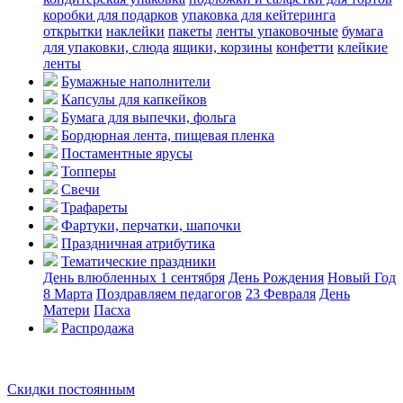
коробки для подарков
упаковка для кейтеринга
открытки
наклейки
пакеты
ленты упаковочные
бумага
для упаковки, слюда
ящики, корзины
конфетти
клейкие
ленты
Бумажные наполнители
Капсулы для капкейков
Бумага для выпечки, фольга
Бордюрная лента, пищевая пленка
Постаментные ярусы
Топперы
Свечи
Трафареты
Фартуки, перчатки, шапочки
Праздничная атрибутика
Тематические праздники
День влюбленных
1 сентября
День Рождения
Новый Год
8 Марта
Поздравляем педагогов
23 Февраля
День
Матери
Пасха
Распродажа
Скидки постоянным