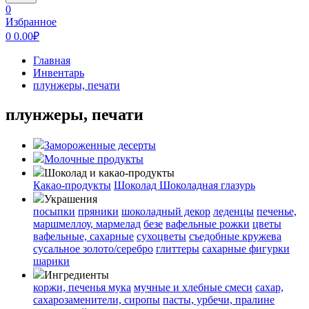
0
Избранное
0
0.00
₽
Главная
Инвентарь
плунжеры, печати
плунжеры, печати
Замороженные десерты
Молочные продукты
Шоколад и какао-продукты
Какао-продукты
Шоколад
Шоколадная глазурь
Украшения
посыпки
пряники
шоколадный декор
леденцы
печенье,
маршмеллоу, мармелад
безе
вафельные рожки
цветы
вафельные, сахарные
сухоцветы
съедобные кружева
сусальное золото/серебро
глиттеры
сахарные фигурки
шарики
Ингредиенты
коржи, печенья
мука
мучные и хлебные смеси
сахар,
сахарозаменители, сиропы
пасты, урбечи, пралине