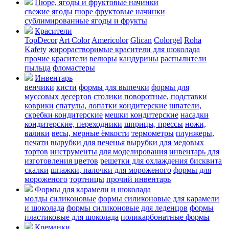
Пюре, ягоды и фруктовые начинки
свежие ягоды
пюре
фруктовые начинки
сублимированные ягоды и фрукты
Красители
TopDecor
Art Color
Americolor
Glican
Colorgel
Roha
Kafety
жирорастворимые красители для шоколада
прочие красители
велюры
кандурины
распылители
пыльца
фломастеры
Инвентарь
венчики
кисти
формы для выпечки
формы для
муссовых десертов
столики поворотные, подставки
коврики
cпатулы, лопатки кондитерские
шпатели,
скребки кондитерские
мешки кондитерские
насадки
кондитерские, переходники
шприцы, прессы
ножи,
валики
весы, мерные ёмкости
термометры
плунжеры,
печати
вырубки для печенья
вырубки для медовых
тортов
инструменты для моделирования
инвентарь для
изготовления цветов
решетки для охлаждения бисквита
скалки
шпажки, палочки для мороженого
формы для
мороженого
тортницы
прочий инвентарь
Формы для карамели и шоколада
молды силиконовые
формы силиконовые для карамели
и шоколада
формы силиконовые для леденцов
формы
пластиковые для шоколада
поликарбонатные формы
Креманки