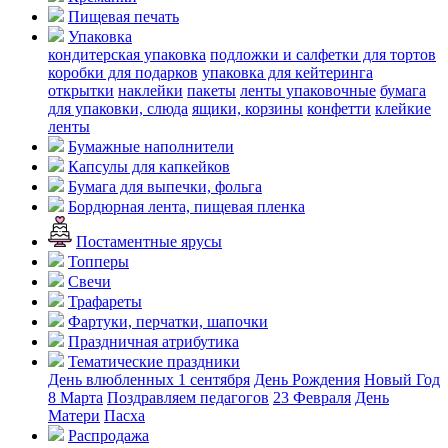
Пищевая печать
Упаковка
кондитерская упаковка
подложки и салфетки для тортов
коробки для подарков
упаковка для кейтеринга
открытки
наклейки
пакеты
ленты упаковочные
бумага
для упаковки, слюда
ящики, корзины
конфетти
клейкие
ленты
Бумажные наполнители
Капсулы для капкейков
Бумага для выпечки, фольга
Бордюрная лента, пищевая пленка
Постаментные ярусы
Топперы
Свечи
Трафареты
Фартуки, перчатки, шапочки
Праздничная атрибутика
Тематические праздники
День влюбленных
1 сентября
День Рождения
Новый Год
8 Марта
Поздравляем педагогов
23 Февраля
День
Матери
Пасха
Распродажа