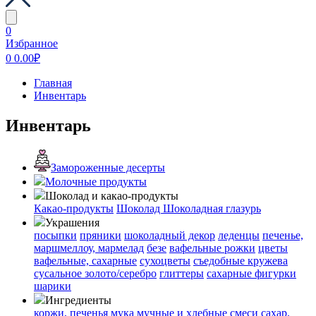
0
Избранное
0
0.00
₽
Главная
Инвентарь
Инвентарь
Замороженные десерты
Молочные продукты
Шоколад и какао-продукты
Какао-продукты
Шоколад
Шоколадная глазурь
Украшения
посыпки
пряники
шоколадный декор
леденцы
печенье,
маршмеллоу, мармелад
безе
вафельные рожки
цветы
вафельные, сахарные
сухоцветы
съедобные кружева
сусальное золото/серебро
глиттеры
сахарные фигурки
шарики
Ингредиенты
коржи, печенья
мука
мучные и хлебные смеси
сахар,