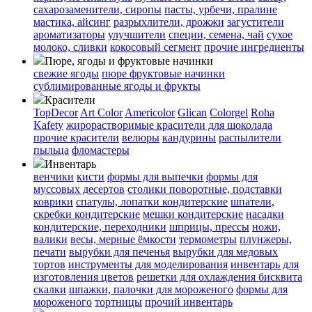
сахарозаменители, сиропы
пасты, урбечи, пралине
мастика, айсинг
разрыхлители, дрожжи
загустители
ароматизаторы
улучшители
специи, семена, чай
сухое
молоко, сливки
кокосовый сегмент
прочие ингредиенты
Пюре, ягоды и фруктовые начинки
свежие ягоды
пюре
фруктовые начинки
сублимированные ягоды и фрукты
Красители
TopDecor
Art Color
Americolor
Glican
Colorgel
Roha
Kafety
жирорастворимые красители для шоколада
прочие красители
велюры
кандурины
распылители
пыльца
фломастеры
Инвентарь
венчики
кисти
формы для выпечки
формы для
муссовых десертов
столики поворотные, подставки
коврики
cпатулы, лопатки кондитерские
шпатели,
скребки кондитерские
мешки кондитерские
насадки
кондитерские, переходники
шприцы, прессы
ножи,
валики
весы, мерные ёмкости
термометры
плунжеры,
печати
вырубки для печенья
вырубки для медовых
тортов
инструменты для моделирования
инвентарь для
изготовления цветов
решетки для охлаждения бисквита
скалки
шпажки, палочки для мороженого
формы для
мороженого
тортницы
прочий инвентарь