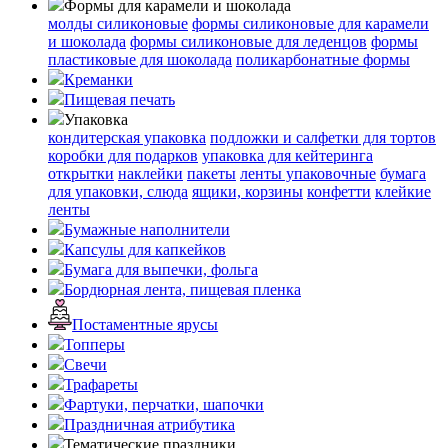
Формы для карамели и шоколада
молды силиконовые
формы силиконовые для карамели
и шоколада
формы силиконовые для леденцов
формы
пластиковые для шоколада
поликарбонатные формы
Креманки
Пищевая печать
Упаковка
кондитерская упаковка
подложки и салфетки для тортов
коробки для подарков
упаковка для кейтеринга
открытки
наклейки
пакеты
ленты упаковочные
бумага
для упаковки, слюда
ящики, корзины
конфетти
клейкие
ленты
Бумажные наполнители
Капсулы для капкейков
Бумага для выпечки, фольга
Бордюрная лента, пищевая пленка
Постаментные ярусы
Топперы
Свечи
Трафареты
Фартуки, перчатки, шапочки
Праздничная атрибутика
Тематические праздники