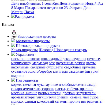
День влюбленных
1 сентября
День Рождения
Новый Год
8 Марта
Поздравляем педагогов
23 Февраля
День
Матери
Пасха
Распродажа
Каталог
Замороженные десерты
Молочные продукты
Шоколад и какао-продукты
Какао-продукты
Шоколад
Шоколадная глазурь
Украшения
посыпки
пряники
шоколадный декор
леденцы
печенье,
маршмеллоу, мармелад
безе
вафельные рожки
цветы
вафельные, сахарные
сухоцветы
съедобные кружева
сусальное золото/серебро
глиттеры
сахарные фигурки
шарики
Ингредиенты
коржи, печенья
мука
мучные и хлебные смеси
сахар,
сахарозаменители, сиропы
пасты, урбечи, пралине
мастика, айсинг
разрыхлители, дрожжи
загустители
ароматизаторы
улучшители
специи, семена, чай
сухое
молоко, сливки
кокосовый сегмент
прочие ингредиенты