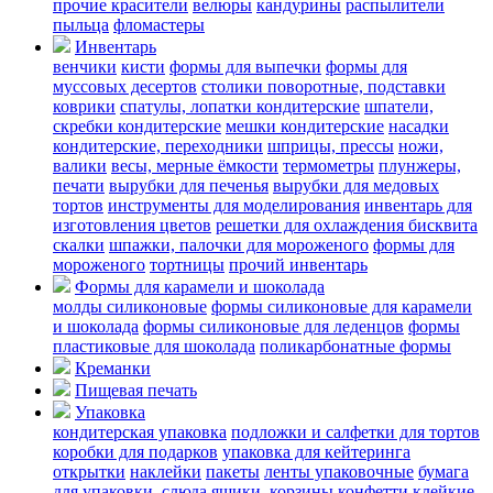
прочие красители
велюры
кандурины
распылители
пыльца
фломастеры
Инвентарь
венчики
кисти
формы для выпечки
формы для
муссовых десертов
столики поворотные, подставки
коврики
cпатулы, лопатки кондитерские
шпатели,
скребки кондитерские
мешки кондитерские
насадки
кондитерские, переходники
шприцы, прессы
ножи,
валики
весы, мерные ёмкости
термометры
плунжеры,
печати
вырубки для печенья
вырубки для медовых
тортов
инструменты для моделирования
инвентарь для
изготовления цветов
решетки для охлаждения бисквита
скалки
шпажки, палочки для мороженого
формы для
мороженого
тортницы
прочий инвентарь
Формы для карамели и шоколада
молды силиконовые
формы силиконовые для карамели
и шоколада
формы силиконовые для леденцов
формы
пластиковые для шоколада
поликарбонатные формы
Креманки
Пищевая печать
Упаковка
кондитерская упаковка
подложки и салфетки для тортов
коробки для подарков
упаковка для кейтеринга
открытки
наклейки
пакеты
ленты упаковочные
бумага
для упаковки, слюда
ящики, корзины
конфетти
клейкие