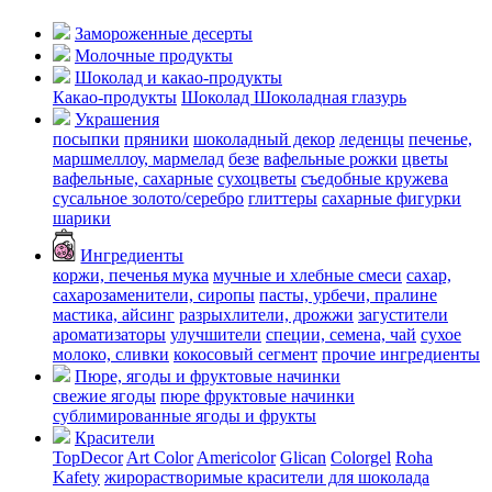
Замороженные десерты
Молочные продукты
Шоколад и какао-продукты
Какао-продукты
Шоколад
Шоколадная глазурь
Украшения
посыпки
пряники
шоколадный декор
леденцы
печенье,
маршмеллоу, мармелад
безе
вафельные рожки
цветы
вафельные, сахарные
сухоцветы
съедобные кружева
сусальное золото/серебро
глиттеры
сахарные фигурки
шарики
Ингредиенты
коржи, печенья
мука
мучные и хлебные смеси
сахар,
сахарозаменители, сиропы
пасты, урбечи, пралине
мастика, айсинг
разрыхлители, дрожжи
загустители
ароматизаторы
улучшители
специи, семена, чай
сухое
молоко, сливки
кокосовый сегмент
прочие ингредиенты
Пюре, ягоды и фруктовые начинки
свежие ягоды
пюре
фруктовые начинки
сублимированные ягоды и фрукты
Красители
TopDecor
Art Color
Americolor
Glican
Colorgel
Roha
Kafety
жирорастворимые красители для шоколада