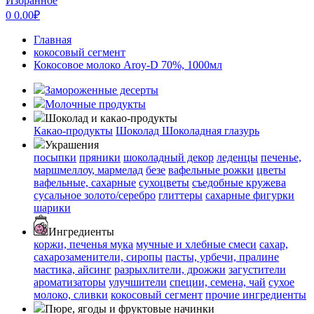
Избранное
0
0.00
₽
Главная
кокосовый сегмент
Кокосовое молоко Aroy-D 70%, 1000мл
Замороженные десерты
Молочные продукты
Шоколад и какао-продукты
Какао-продукты
Шоколад
Шоколадная глазурь
Украшения
посыпки
пряники
шоколадный декор
леденцы
печенье,
маршмеллоу, мармелад
безе
вафельные рожки
цветы
вафельные, сахарные
сухоцветы
съедобные кружева
сусальное золото/серебро
глиттеры
сахарные фигурки
шарики
Ингредиенты
коржи, печенья
мука
мучные и хлебные смеси
сахар,
сахарозаменители, сиропы
пасты, урбечи, пралине
мастика, айсинг
разрыхлители, дрожжи
загустители
ароматизаторы
улучшители
специи, семена, чай
сухое
молоко, сливки
кокосовый сегмент
прочие ингредиенты
Пюре, ягоды и фруктовые начинки