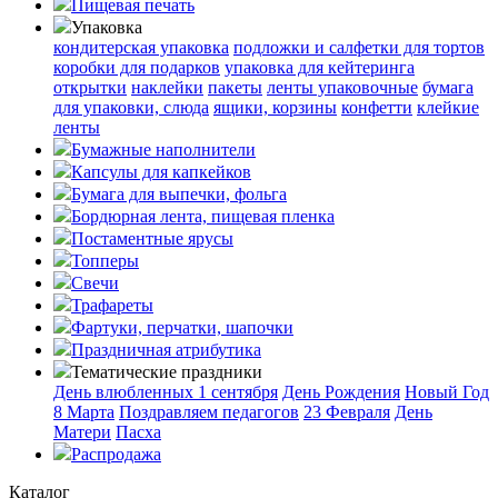
Пищевая печать
Упаковка
кондитерская упаковка
подложки и салфетки для тортов
коробки для подарков
упаковка для кейтеринга
открытки
наклейки
пакеты
ленты упаковочные
бумага
для упаковки, слюда
ящики, корзины
конфетти
клейкие
ленты
Бумажные наполнители
Капсулы для капкейков
Бумага для выпечки, фольга
Бордюрная лента, пищевая пленка
Постаментные ярусы
Топперы
Свечи
Трафареты
Фартуки, перчатки, шапочки
Праздничная атрибутика
Тематические праздники
День влюбленных
1 сентября
День Рождения
Новый Год
8 Марта
Поздравляем педагогов
23 Февраля
День
Матери
Пасха
Распродажа
Каталог