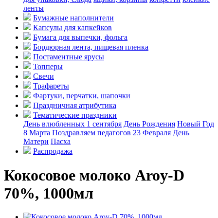
ленты
Бумажные наполнители
Капсулы для капкейков
Бумага для выпечки, фольга
Бордюрная лента, пищевая пленка
Постаментные ярусы
Топперы
Свечи
Трафареты
Фартуки, перчатки, шапочки
Праздничная атрибутика
Тематические праздники
День влюбленных
1 сентября
День Рождения
Новый Год
8 Марта
Поздравляем педагогов
23 Февраля
День
Матери
Пасха
Распродажа
Кокосовое молоко Aroy-D
70%, 1000мл