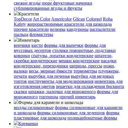
свежие ягоды
пюре
фруктовые начинки
сублимированные ягоды и фрукты
Красители
TopDecor
Art Color
Americolor
Glican
Colorgel
Roha
Kafety
жирорастворимые красители для шоколада
прочие красители
велюры
кандурины
распылители
пыльца
фломастеры
Инвентарь
венчики
кисти
формы для выпечки
формы для
муссовых десертов
столики поворотные, подставки
коврики
cпатулы, лопатки кондитерские
шпатели,
скребки кондитерские
мешки кондитерские
насадки
кондитерские, переходники
шприцы, прессы
ножи,
валики
весы, мерные ёмкости
термометры
плунжеры,
печати
вырубки для печенья
вырубки для медовых
тортов
инструменты для моделирования
инвентарь для
изготовления цветов
решетки для охлаждения бисквита
скалки
шпажки, палочки для мороженого
формы для
мороженого
тортницы
прочий инвентарь
Формы для карамели и шоколада
молды силиконовые
формы силиконовые для карамели
и шоколада
формы силиконовые для леденцов
формы
пластиковые для шоколада
поликарбонатные формы
Креманки