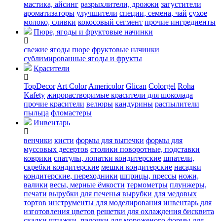
мастика, айсинг
разрыхлители, дрожжи
загустители
ароматизаторы
улучшители
специи, семена, чай
сухое
молоко, сливки
кокосовый сегмент
прочие ингредиенты
Пюре, ягоды и фруктовые начинки
свежие ягоды
пюре
фруктовые начинки
сублимированные ягоды и фрукты
Красители
TopDecor
Art Color
Americolor
Glican
Colorgel
Roha
Kafety
жирорастворимые красители для шоколада
прочие красители
велюры
кандурины
распылители
пыльца
фломастеры
Инвентарь
венчики
кисти
формы для выпечки
формы для
муссовых десертов
столики поворотные, подставки
коврики
cпатулы, лопатки кондитерские
шпатели,
скребки кондитерские
мешки кондитерские
насадки
кондитерские, переходники
шприцы, прессы
ножи,
валики
весы, мерные ёмкости
термометры
плунжеры,
печати
вырубки для печенья
вырубки для медовых
тортов
инструменты для моделирования
инвентарь для
изготовления цветов
решетки для охлаждения бисквита
скалки
шпажки, палочки для мороженого
формы для