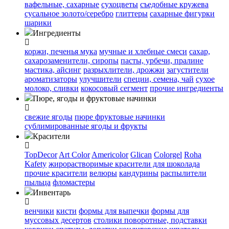
вафельные, сахарные
сухоцветы
съедобные кружева
сусальное золото/серебро
глиттеры
сахарные фигурки
шарики
Ингредиенты
коржи, печенья
мука
мучные и хлебные смеси
сахар,
сахарозаменители, сиропы
пасты, урбечи, пралине
мастика, айсинг
разрыхлители, дрожжи
загустители
ароматизаторы
улучшители
специи, семена, чай
сухое
молоко, сливки
кокосовый сегмент
прочие ингредиенты
Пюре, ягоды и фруктовые начинки
свежие ягоды
пюре
фруктовые начинки
сублимированные ягоды и фрукты
Красители
TopDecor
Art Color
Americolor
Glican
Colorgel
Roha
Kafety
жирорастворимые красители для шоколада
прочие красители
велюры
кандурины
распылители
пыльца
фломастеры
Инвентарь
венчики
кисти
формы для выпечки
формы для
муссовых десертов
столики поворотные, подставки