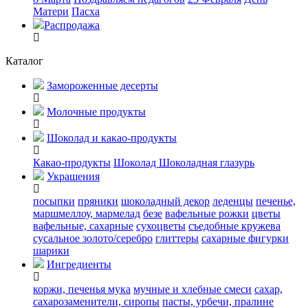
Матери
Пасха
Распродажа
Каталог
Замороженные десерты
Молочные продукты
Шоколад и какао-продукты
Какао-продукты
Шоколад
Шоколадная глазурь
Украшения
посыпки
пряники
шоколадный декор
леденцы
печенье,
маршмеллоу, мармелад
безе
вафельные рожки
цветы
вафельные, сахарные
сухоцветы
съедобные кружева
сусальное золото/серебро
глиттеры
сахарные фигурки
шарики
Ингредиенты
коржи, печенья
мука
мучные и хлебные смеси
сахар,
сахарозаменители, сиропы
пасты, урбечи, пралине