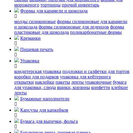
мороженого
тортницы
прочий инвентарь
Формы для карамели и шоколада
молды силиконовые
формы силиконовые для карамели
и шоколада
формы силиконовые для леденцов
формы
пластиковые для шоколада
поликарбонатные формы
Креманки
Пищевая печать
Упаковка
кондитерская упаковка
подложки и салфетки для тортов
коробки для подарков
упаковка для кейтеринга
открытки
наклейки
пакеты
ленты упаковочные
бумага
для упаковки, слюда
ящики, корзины
конфетти
клейкие
ленты
Бумажные наполнители
Капсулы для капкейков
Бумага для выпечки, фольга
Бордюрная лента, пищевая пленка