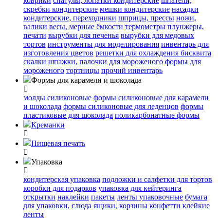
коврики
cпатулы, лопатки кондитерские
шпатели,
скребки кондитерские
мешки кондитерские
насадки
кондитерские, переходники
шприцы, прессы
ножи,
валики
весы, мерные ёмкости
термометры
плунжеры,
печати
вырубки для печенья
вырубки для медовых
тортов
инструменты для моделирования
инвентарь для
изготовления цветов
решетки для охлаждения бисквита
скалки
шпажки, палочки для мороженого
формы для
мороженого
тортницы
прочий инвентарь
Формы для карамели и шоколада
молды силиконовые
формы силиконовые для карамели
и шоколада
формы силиконовые для леденцов
формы
пластиковые для шоколада
поликарбонатные формы
Креманки
Пищевая печать
Упаковка
кондитерская упаковка
подложки и салфетки для тортов
коробки для подарков
упаковка для кейтеринга
открытки
наклейки
пакеты
ленты упаковочные
бумага
для упаковки, слюда
ящики, корзины
конфетти
клейкие
ленты