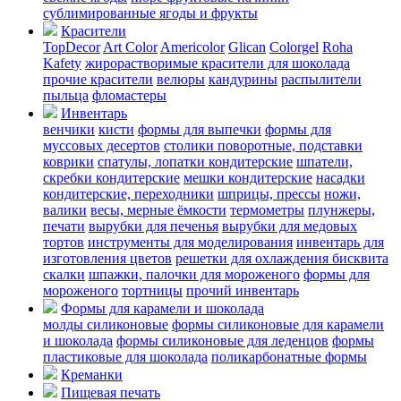
сублимированные ягоды и фрукты
Красители
TopDecor
Art Color
Americolor
Glican
Colorgel
Roha
Kafety
жирорастворимые красители для шоколада
прочие красители
велюры
кандурины
распылители
пыльца
фломастеры
Инвентарь
венчики
кисти
формы для выпечки
формы для
муссовых десертов
столики поворотные, подставки
коврики
cпатулы, лопатки кондитерские
шпатели,
скребки кондитерские
мешки кондитерские
насадки
кондитерские, переходники
шприцы, прессы
ножи,
валики
весы, мерные ёмкости
термометры
плунжеры,
печати
вырубки для печенья
вырубки для медовых
тортов
инструменты для моделирования
инвентарь для
изготовления цветов
решетки для охлаждения бисквита
скалки
шпажки, палочки для мороженого
формы для
мороженого
тортницы
прочий инвентарь
Формы для карамели и шоколада
молды силиконовые
формы силиконовые для карамели
и шоколада
формы силиконовые для леденцов
формы
пластиковые для шоколада
поликарбонатные формы
Креманки
Пищевая печать