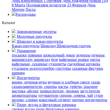
День влюбленных
1 сентября
День Рождения
Новый Год
8 Марта
Поздравляем педагогов
23 Февраля
День
Матери
Пасха
Распродажа
Каталог
Замороженные десерты
Молочные продукты
Шоколад и какао-продукты
Какао-продукты
Шоколад
Шоколадная глазурь
Украшения
посыпки
пряники
шоколадный декор
леденцы
печенье,
маршмеллоу, мармелад
безе
вафельные рожки
цветы
вафельные, сахарные
сухоцветы
съедобные кружева
сусальное золото/серебро
глиттеры
сахарные фигурки
шарики
Ингредиенты
коржи, печенья
мука
мучные и хлебные смеси
сахар,
сахарозаменители, сиропы
пасты, урбечи, пралине
мастика, айсинг
разрыхлители, дрожжи
загустители
ароматизаторы
улучшители
специи, семена, чай
сухое
молоко, сливки
кокосовый сегмент
прочие ингредиенты
Пюре, ягоды и фруктовые начинки
свежие ягоды
пюре
фруктовые начинки