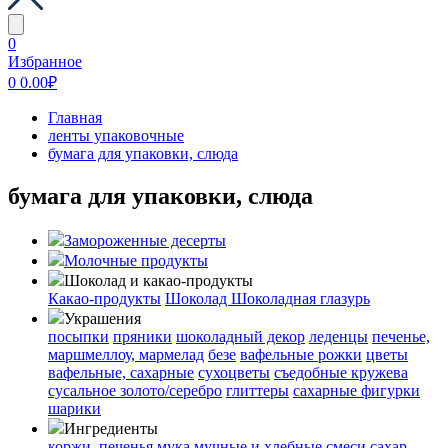
0
Избранное
0
0.00
₽
Главная
ленты упаковочные
бумага для упаковки, слюда
бумага для упаковки, слюда
Замороженные десерты
Молочные продукты
Шоколад и какао-продукты
Какао-продукты
Шоколад
Шоколадная глазурь
Украшения
посыпки
пряники
шоколадный декор
леденцы
печенье,
маршмеллоу, мармелад
безе
вафельные рожки
цветы
вафельные, сахарные
сухоцветы
съедобные кружева
сусальное золото/серебро
глиттеры
сахарные фигурки
шарики
Ингредиенты
коржи, печенья
мука
мучные и хлебные смеси
сахар,