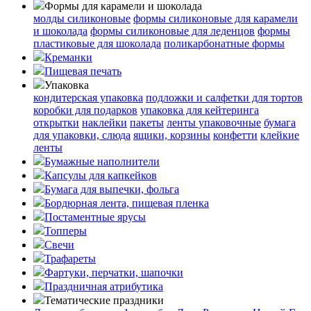
Формы для карамели и шоколада
молды силиконовые
формы силиконовые для карамели
и шоколада
формы силиконовые для леденцов
формы
пластиковые для шоколада
поликарбонатные формы
Креманки
Пищевая печать
Упаковка
кондитерская упаковка
подложки и салфетки для тортов
коробки для подарков
упаковка для кейтеринга
открытки
наклейки
пакеты
ленты упаковочные
бумага
для упаковки, слюда
ящики, корзины
конфетти
клейкие
ленты
Бумажные наполнители
Капсулы для капкейков
Бумага для выпечки, фольга
Бордюрная лента, пищевая пленка
Постаментные ярусы
Топперы
Свечи
Трафареты
Фартуки, перчатки, шапочки
Праздничная атрибутика
Тематические праздники