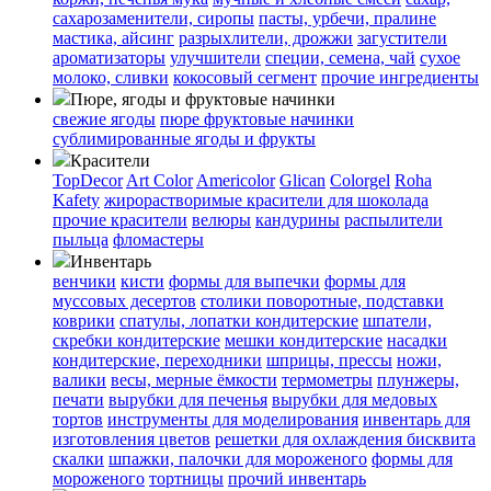
сахарозаменители, сиропы
пасты, урбечи, пралине
мастика, айсинг
разрыхлители, дрожжи
загустители
ароматизаторы
улучшители
специи, семена, чай
сухое
молоко, сливки
кокосовый сегмент
прочие ингредиенты
Пюре, ягоды и фруктовые начинки
свежие ягоды
пюре
фруктовые начинки
сублимированные ягоды и фрукты
Красители
TopDecor
Art Color
Americolor
Glican
Colorgel
Roha
Kafety
жирорастворимые красители для шоколада
прочие красители
велюры
кандурины
распылители
пыльца
фломастеры
Инвентарь
венчики
кисти
формы для выпечки
формы для
муссовых десертов
столики поворотные, подставки
коврики
cпатулы, лопатки кондитерские
шпатели,
скребки кондитерские
мешки кондитерские
насадки
кондитерские, переходники
шприцы, прессы
ножи,
валики
весы, мерные ёмкости
термометры
плунжеры,
печати
вырубки для печенья
вырубки для медовых
тортов
инструменты для моделирования
инвентарь для
изготовления цветов
решетки для охлаждения бисквита
скалки
шпажки, палочки для мороженого
формы для
мороженого
тортницы
прочий инвентарь