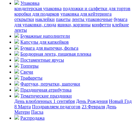
Упаковка
кондитерская упаковка
подложки и салфетки для тортов
коробки для подарков
упаковка для кейтеринга
открытки
наклейки
пакеты
ленты упаковочные
бумага
для упаковки, слюда
ящики, корзины
конфетти
клейкие
ленты
Бумажные наполнители
Капсулы для капкейков
Бумага для выпечки, фольга
Бордюрная лента, пищевая пленка
Постаментные ярусы
Топперы
Свечи
Трафареты
Фартуки, перчатки, шапочки
Праздничная атрибутика
Тематические праздники
День влюбленных
1 сентября
День Рождения
Новый Год
8 Марта
Поздравляем педагогов
23 Февраля
День
Матери
Пасха
Распродажа