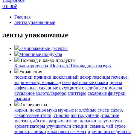
Избранное
0
0.00
₽
Главная
ленты упаковочные
ленты упаковочные
Замороженные десерты
Молочные продукты
Шоколад и какао-продукты
Какао-продукты
Шоколад
Шоколадная глазурь
Украшения
посыпки
пряники
шоколадный декор
леденцы
печенье,
маршмеллоу, мармелад
безе
вафельные рожки
цветы
вафельные, сахарные
сухоцветы
съедобные кружева
сусальное золото/серебро
глиттеры
сахарные фигурки
шарики
Ингредиенты
коржи, печенья
мука
мучные и хлебные смеси
сахар,
сахарозаменители, сиропы
пасты, урбечи, пралине
мастика, айсинг
разрыхлители, дрожжи
загустители
ароматизаторы
улучшители
специи, семена, чай
сухое
молоко, сливки
кокосовый сегмент
прочие ингредиенты