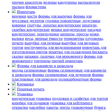
прочие красители
велюры
кандурины
распылители
пыльца
фломастеры
Инвентарь
венчики
кисти
формы для выпечки
формы для
муссовых десертов
столики поворотные, подставки
коврики
cпатулы, лопатки кондитерские
шпатели,
скребки кондитерские
мешки кондитерские
насадки
кондитерские, переходники
шприцы, прессы
ножи,
валики
весы, мерные ёмкости
термометры
плунжеры,
печати
вырубки для печенья
вырубки для медовых
тортов
инструменты для моделирования
инвентарь для
изготовления цветов
решетки для охлаждения бисквита
скалки
шпажки, палочки для мороженого
формы для
мороженого
тортницы
прочий инвентарь
Формы для карамели и шоколада
молды силиконовые
формы силиконовые для карамели
и шоколада
формы силиконовые для леденцов
формы
пластиковые для шоколада
поликарбонатные формы
Креманки
Пищевая печать
Упаковка
кондитерская упаковка
подложки и салфетки для тортов
коробки для подарков
упаковка для кейтеринга
открытки
наклейки
пакеты
ленты упаковочные
бумага