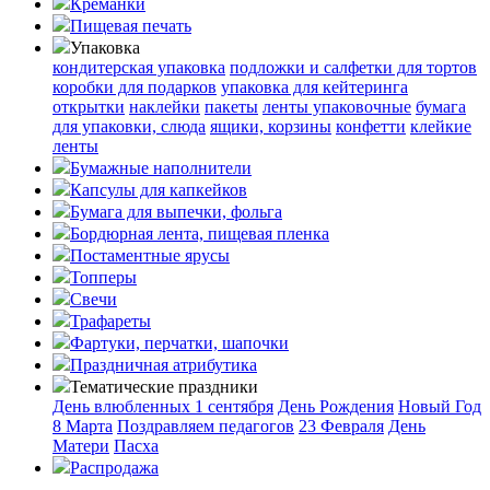
Креманки
Пищевая печать
Упаковка
кондитерская упаковка
подложки и салфетки для тортов
коробки для подарков
упаковка для кейтеринга
открытки
наклейки
пакеты
ленты упаковочные
бумага
для упаковки, слюда
ящики, корзины
конфетти
клейкие
ленты
Бумажные наполнители
Капсулы для капкейков
Бумага для выпечки, фольга
Бордюрная лента, пищевая пленка
Постаментные ярусы
Топперы
Свечи
Трафареты
Фартуки, перчатки, шапочки
Праздничная атрибутика
Тематические праздники
День влюбленных
1 сентября
День Рождения
Новый Год
8 Марта
Поздравляем педагогов
23 Февраля
День
Матери
Пасха
Распродажа