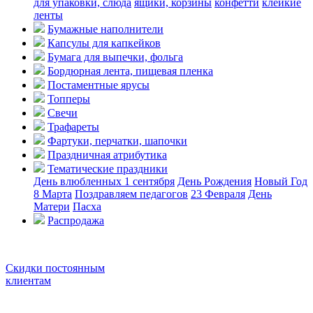
для упаковки, слюда
ящики, корзины
конфетти
клейкие
ленты
Бумажные наполнители
Капсулы для капкейков
Бумага для выпечки, фольга
Бордюрная лента, пищевая пленка
Постаментные ярусы
Топперы
Свечи
Трафареты
Фартуки, перчатки, шапочки
Праздничная атрибутика
Тематические праздники
День влюбленных
1 сентября
День Рождения
Новый Год
8 Марта
Поздравляем педагогов
23 Февраля
День
Матери
Пасха
Распродажа
Скидки постоянным
клиентам