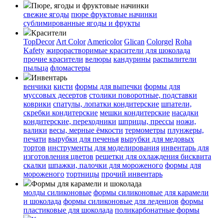
Пюре, ягоды и фруктовые начинки
свежие ягоды
пюре
фруктовые начинки
сублимированные ягоды и фрукты
Красители
TopDecor
Art Color
Americolor
Glican
Colorgel
Roha
Kafety
жирорастворимые красители для шоколада
прочие красители
велюры
кандурины
распылители
пыльца
фломастеры
Инвентарь
венчики
кисти
формы для выпечки
формы для
муссовых десертов
столики поворотные, подставки
коврики
cпатулы, лопатки кондитерские
шпатели,
скребки кондитерские
мешки кондитерские
насадки
кондитерские, переходники
шприцы, прессы
ножи,
валики
весы, мерные ёмкости
термометры
плунжеры,
печати
вырубки для печенья
вырубки для медовых
тортов
инструменты для моделирования
инвентарь для
изготовления цветов
решетки для охлаждения бисквита
скалки
шпажки, палочки для мороженого
формы для
мороженого
тортницы
прочий инвентарь
Формы для карамели и шоколада
молды силиконовые
формы силиконовые для карамели
и шоколада
формы силиконовые для леденцов
формы
пластиковые для шоколада
поликарбонатные формы