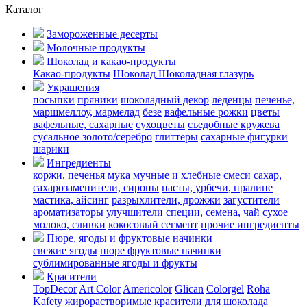
Каталог
Замороженные десерты
Молочные продукты
Шоколад и какао-продукты
Какао-продукты
Шоколад
Шоколадная глазурь
Украшения
посыпки
пряники
шоколадный декор
леденцы
печенье,
маршмеллоу, мармелад
безе
вафельные рожки
цветы
вафельные, сахарные
сухоцветы
съедобные кружева
сусальное золото/серебро
глиттеры
сахарные фигурки
шарики
Ингредиенты
коржи, печенья
мука
мучные и хлебные смеси
сахар,
сахарозаменители, сиропы
пасты, урбечи, пралине
мастика, айсинг
разрыхлители, дрожжи
загустители
ароматизаторы
улучшители
специи, семена, чай
сухое
молоко, сливки
кокосовый сегмент
прочие ингредиенты
Пюре, ягоды и фруктовые начинки
свежие ягоды
пюре
фруктовые начинки
сублимированные ягоды и фрукты
Красители
TopDecor
Art Color
Americolor
Glican
Colorgel
Roha
Kafety
жирорастворимые красители для шоколада