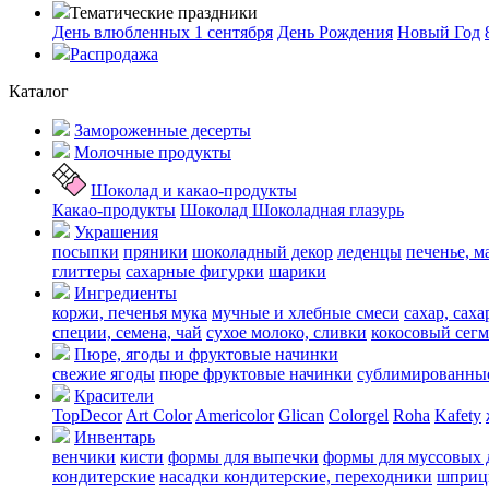
Тематические праздники
День влюбленных
1 сентября
День Рождения
Новый Год
Распродажа
Каталог
Замороженные десерты
Молочные продукты
Шоколад и какао-продукты
Какао-продукты
Шоколад
Шоколадная глазурь
Украшения
посыпки
пряники
шоколадный декор
леденцы
печенье, м
глиттеры
сахарные фигурки
шарики
Ингредиенты
коржи, печенья
мука
мучные и хлебные смеси
сахар, сах
специи, семена, чай
сухое молоко, сливки
кокосовый сегм
Пюре, ягоды и фруктовые начинки
свежие ягоды
пюре
фруктовые начинки
сублимированные
Красители
TopDecor
Art Color
Americolor
Glican
Colorgel
Roha
Kafety
Инвентарь
венчики
кисти
формы для выпечки
формы для муссовых 
кондитерские
насадки кондитерские, переходники
шприц