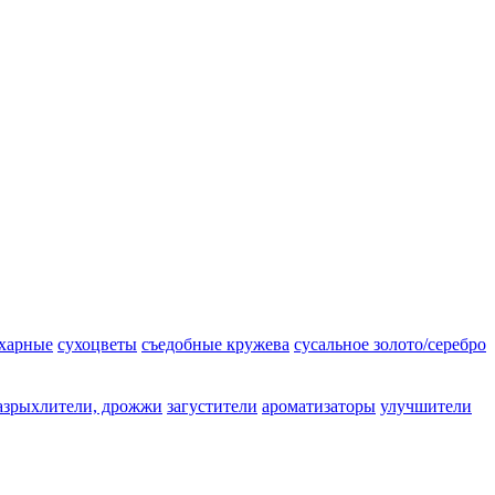
ахарные
сухоцветы
съедобные кружева
сусальное золото/серебро
азрыхлители, дрожжи
загустители
ароматизаторы
улучшители