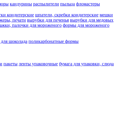
люры
кандурины
распылители
пыльца
фломастеры
тки кондитерские
шпатели, скребки кондитерские
мешки
жеры, печати
вырубки для печенья
вырубки для медовых
ажки, палочки для мороженого
формы для мороженого
 для шоколада
поликарбонатные формы
и
пакеты
ленты упаковочные
бумага для упаковки, слюда