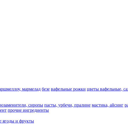
аршмеллоу, мармелад
безе
вафельные рожки
цветы вафельные, с
арозаменители, сиропы
пасты, урбечи, пралине
мастика, айсинг
р
ент
прочие ингредиенты
 ягоды и фрукты