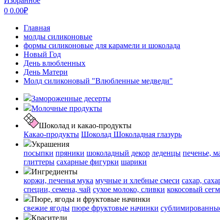
Избранное
0
0.00
₽
Главная
молды силиконовые
формы силиконовые для карамели и шоколада
Новый Год
День влюбленных
День Матери
Молд силиконовый "Влюбленные медведи"
Замороженные десерты
Молочные продукты
Шоколад и какао-продукты
Какао-продукты
Шоколад
Шоколадная глазурь
Украшения
посыпки
пряники
шоколадный декор
леденцы
печенье, м
глиттеры
сахарные фигурки
шарики
Ингредиенты
коржи, печенья
мука
мучные и хлебные смеси
сахар, сах
специи, семена, чай
сухое молоко, сливки
кокосовый сегм
Пюре, ягоды и фруктовые начинки
свежие ягоды
пюре
фруктовые начинки
сублимированные
Красители