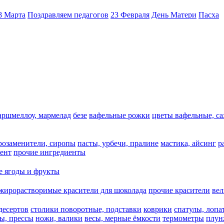
8 Марта
Поздравляем педагогов
23 Февраля
День Матери
Пасха
аршмеллоу, мармелад
безе
вафельные рожки
цветы вафельные, с
арозаменители, сиропы
пасты, урбечи, пралине
мастика, айсинг
р
ент
прочие ингредиенты
 ягоды и фрукты
жирорастворимые красители для шоколада
прочие красители
ве
десертов
столики поворотные, подставки
коврики
cпатулы, лопа
ы, прессы
ножи, валики
весы, мерные ёмкости
термометры
плун