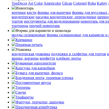
TopDecor
Art Color
Americolor
Glican
Colorgel
Roha
Kafety
Инвентарь
венчики
кисти
формы для выпечки
формы для муссовых 
кондитерские
насадки кондитерские, переходники
шприц
тортов
инструменты для моделирования
инвентарь для и
тортницы
прочий инвентарь
Формы для карамели и шоколада
молды силиконовые
формы силиконовые для карамели и
Креманки
Пищевая печать
Упаковка
кондитерская упаковка
подложки и салфетки для тортов
к
ящики, корзины
конфетти
клейкие ленты
Бумажные наполнители
Капсулы для капкейков
Бумага для выпечки, фольга
Бордюрная лента, пищевая пленка
Постаментные ярусы
Топперы
Свечи
Трафареты
Фартуки, перчатки, шапочки
Праздничная атрибутика