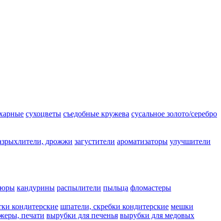
ахарные
сухоцветы
съедобные кружева
сусальное золото/серебро
азрыхлители, дрожжи
загустители
ароматизаторы
улучшители
люры
кандурины
распылители
пыльца
фломастеры
тки кондитерские
шпатели, скребки кондитерские
мешки
жеры, печати
вырубки для печенья
вырубки для медовых