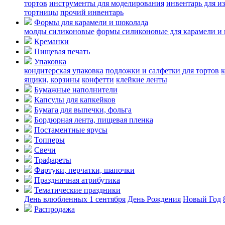
тортов
инструменты для моделирования
инвентарь для и
тортницы
прочий инвентарь
Формы для карамели и шоколада
молды силиконовые
формы силиконовые для карамели и
Креманки
Пищевая печать
Упаковка
кондитерская упаковка
подложки и салфетки для тортов
к
ящики, корзины
конфетти
клейкие ленты
Бумажные наполнители
Капсулы для капкейков
Бумага для выпечки, фольга
Бордюрная лента, пищевая пленка
Постаментные ярусы
Топперы
Свечи
Трафареты
Фартуки, перчатки, шапочки
Праздничная атрибутика
Тематические праздники
День влюбленных
1 сентября
День Рождения
Новый Год
Распродажа