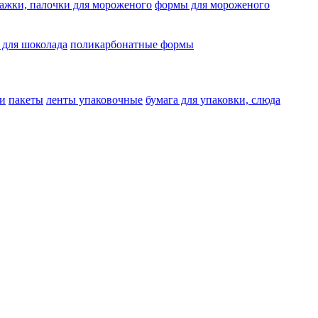
ажки, палочки для мороженого
формы для мороженого
 для шоколада
поликарбонатные формы
и
пакеты
ленты упаковочные
бумага для упаковки, слюда