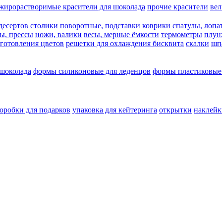
жирорастворимые красители для шоколада
прочие красители
ве
десертов
столики поворотные, подставки
коврики
cпатулы, лопа
ы, прессы
ножи, валики
весы, мерные ёмкости
термометры
плун
зготовления цветов
решетки для охлаждения бисквита
скалки
шп
 шоколада
формы силиконовые для леденцов
формы пластиковые
оробки для подарков
упаковка для кейтеринга
открытки
наклейк