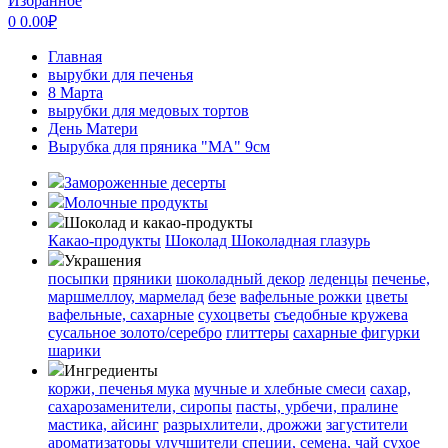
Избранное
0
0.00
₽
Главная
вырубки для печенья
8 Марта
вырубки для медовых тортов
День Матери
Вырубка для пряника "МА" 9см
Замороженные десерты
Молочные продукты
Шоколад и какао-продукты
Какао-продукты
Шоколад
Шоколадная глазурь
Украшения
посыпки
пряники
шоколадный декор
леденцы
печенье,
маршмеллоу, мармелад
безе
вафельные рожки
цветы
вафельные, сахарные
сухоцветы
съедобные кружева
сусальное золото/серебро
глиттеры
сахарные фигурки
шарики
Ингредиенты
коржи, печенья
мука
мучные и хлебные смеси
сахар,
сахарозаменители, сиропы
пасты, урбечи, пралине
мастика, айсинг
разрыхлители, дрожжи
загустители
ароматизаторы
улучшители
специи, семена, чай
сухое