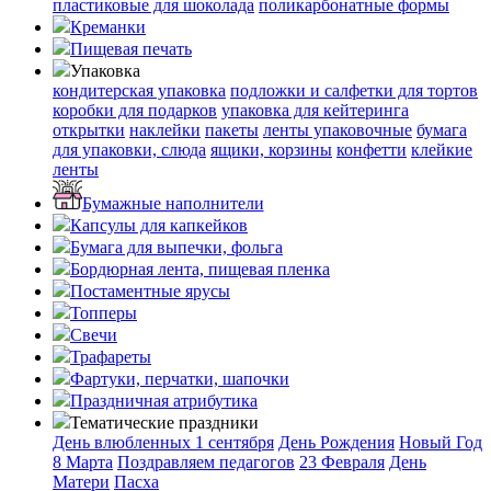
пластиковые для шоколада
поликарбонатные формы
Креманки
Пищевая печать
Упаковка
кондитерская упаковка
подложки и салфетки для тортов
коробки для подарков
упаковка для кейтеринга
открытки
наклейки
пакеты
ленты упаковочные
бумага
для упаковки, слюда
ящики, корзины
конфетти
клейкие
ленты
Бумажные наполнители
Капсулы для капкейков
Бумага для выпечки, фольга
Бордюрная лента, пищевая пленка
Постаментные ярусы
Топперы
Свечи
Трафареты
Фартуки, перчатки, шапочки
Праздничная атрибутика
Тематические праздники
День влюбленных
1 сентября
День Рождения
Новый Год
8 Марта
Поздравляем педагогов
23 Февраля
День
Матери
Пасха