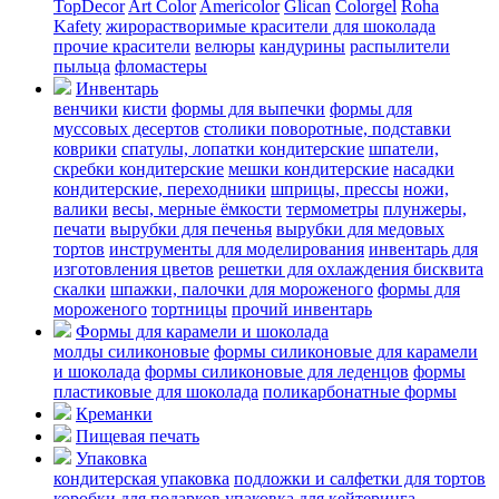
TopDecor
Art Color
Americolor
Glican
Colorgel
Roha
Kafety
жирорастворимые красители для шоколада
прочие красители
велюры
кандурины
распылители
пыльца
фломастеры
Инвентарь
венчики
кисти
формы для выпечки
формы для
муссовых десертов
столики поворотные, подставки
коврики
cпатулы, лопатки кондитерские
шпатели,
скребки кондитерские
мешки кондитерские
насадки
кондитерские, переходники
шприцы, прессы
ножи,
валики
весы, мерные ёмкости
термометры
плунжеры,
печати
вырубки для печенья
вырубки для медовых
тортов
инструменты для моделирования
инвентарь для
изготовления цветов
решетки для охлаждения бисквита
скалки
шпажки, палочки для мороженого
формы для
мороженого
тортницы
прочий инвентарь
Формы для карамели и шоколада
молды силиконовые
формы силиконовые для карамели
и шоколада
формы силиконовые для леденцов
формы
пластиковые для шоколада
поликарбонатные формы
Креманки
Пищевая печать
Упаковка
кондитерская упаковка
подложки и салфетки для тортов
коробки для подарков
упаковка для кейтеринга