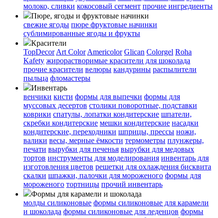
молоко, сливки
кокосовый сегмент
прочие ингредиенты
Пюре, ягоды и фруктовые начинки
свежие ягоды
пюре
фруктовые начинки
сублимированные ягоды и фрукты
Красители
TopDecor
Art Color
Americolor
Glican
Colorgel
Roha
Kafety
жирорастворимые красители для шоколада
прочие красители
велюры
кандурины
распылители
пыльца
фломастеры
Инвентарь
венчики
кисти
формы для выпечки
формы для
муссовых десертов
столики поворотные, подставки
коврики
cпатулы, лопатки кондитерские
шпатели,
скребки кондитерские
мешки кондитерские
насадки
кондитерские, переходники
шприцы, прессы
ножи,
валики
весы, мерные ёмкости
термометры
плунжеры,
печати
вырубки для печенья
вырубки для медовых
тортов
инструменты для моделирования
инвентарь для
изготовления цветов
решетки для охлаждения бисквита
скалки
шпажки, палочки для мороженого
формы для
мороженого
тортницы
прочий инвентарь
Формы для карамели и шоколада
молды силиконовые
формы силиконовые для карамели
и шоколада
формы силиконовые для леденцов
формы