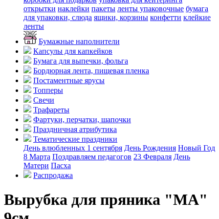
открытки
наклейки
пакеты
ленты упаковочные
бумага
для упаковки, слюда
ящики, корзины
конфетти
клейкие
ленты
Бумажные наполнители
Капсулы для капкейков
Бумага для выпечки, фольга
Бордюрная лента, пищевая пленка
Постаментные ярусы
Топперы
Свечи
Трафареты
Фартуки, перчатки, шапочки
Праздничная атрибутика
Тематические праздники
День влюбленных
1 сентября
День Рождения
Новый Год
8 Марта
Поздравляем педагогов
23 Февраля
День
Матери
Пасха
Распродажа
Вырубка для пряника "МА"
9см