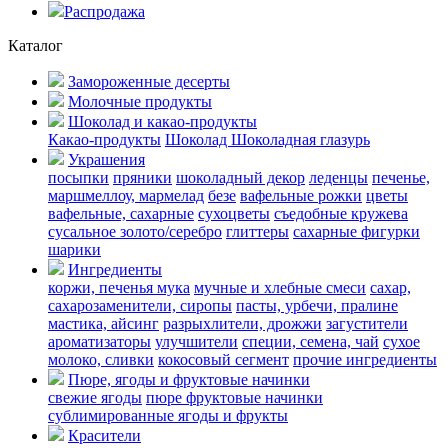
Распродажа
Каталог
Замороженные десерты
Молочные продукты
Шоколад и какао-продукты
Какао-продукты
Шоколад
Шоколадная глазурь
Украшения
посыпки
пряники
шоколадный декор
леденцы
печенье,
маршмеллоу, мармелад
безе
вафельные рожки
цветы
вафельные, сахарные
сухоцветы
съедобные кружева
сусальное золото/серебро
глиттеры
сахарные фигурки
шарики
Ингредиенты
коржи, печенья
мука
мучные и хлебные смеси
сахар,
сахарозаменители, сиропы
пасты, урбечи, пралине
мастика, айсинг
разрыхлители, дрожжи
загустители
ароматизаторы
улучшители
специи, семена, чай
сухое
молоко, сливки
кокосовый сегмент
прочие ингредиенты
Пюре, ягоды и фруктовые начинки
свежие ягоды
пюре
фруктовые начинки
сублимированные ягоды и фрукты
Красители