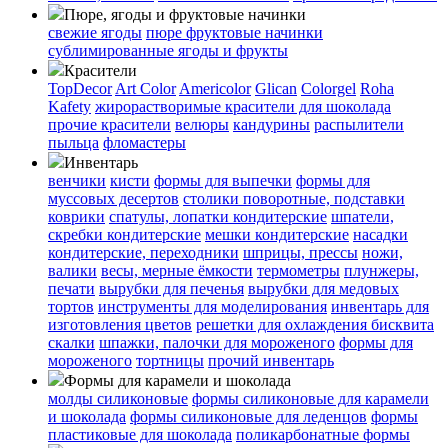
Пюре, ягоды и фруктовые начинки
свежие ягоды
пюре
фруктовые начинки
сублимированные ягоды и фрукты
Красители
TopDecor
Art Color
Americolor
Glican
Colorgel
Roha
Kafety
жирорастворимые красители для шоколада
прочие красители
велюры
кандурины
распылители
пыльца
фломастеры
Инвентарь
венчики
кисти
формы для выпечки
формы для
муссовых десертов
столики поворотные, подставки
коврики
cпатулы, лопатки кондитерские
шпатели,
скребки кондитерские
мешки кондитерские
насадки
кондитерские, переходники
шприцы, прессы
ножи,
валики
весы, мерные ёмкости
термометры
плунжеры,
печати
вырубки для печенья
вырубки для медовых
тортов
инструменты для моделирования
инвентарь для
изготовления цветов
решетки для охлаждения бисквита
скалки
шпажки, палочки для мороженого
формы для
мороженого
тортницы
прочий инвентарь
Формы для карамели и шоколада
молды силиконовые
формы силиконовые для карамели
и шоколада
формы силиконовые для леденцов
формы
пластиковые для шоколада
поликарбонатные формы