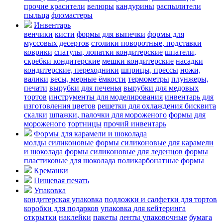
прочие красители
велюры
кандурины
распылители
пыльца
фломастеры
Инвентарь
венчики
кисти
формы для выпечки
формы для
муссовых десертов
столики поворотные, подставки
коврики
cпатулы, лопатки кондитерские
шпатели,
скребки кондитерские
мешки кондитерские
насадки
кондитерские, переходники
шприцы, прессы
ножи,
валики
весы, мерные ёмкости
термометры
плунжеры,
печати
вырубки для печенья
вырубки для медовых
тортов
инструменты для моделирования
инвентарь для
изготовления цветов
решетки для охлаждения бисквита
скалки
шпажки, палочки для мороженого
формы для
мороженого
тортницы
прочий инвентарь
Формы для карамели и шоколада
молды силиконовые
формы силиконовые для карамели
и шоколада
формы силиконовые для леденцов
формы
пластиковые для шоколада
поликарбонатные формы
Креманки
Пищевая печать
Упаковка
кондитерская упаковка
подложки и салфетки для тортов
коробки для подарков
упаковка для кейтеринга
открытки
наклейки
пакеты
ленты упаковочные
бумага