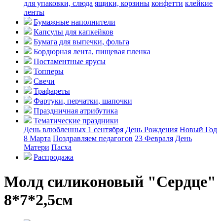
для упаковки, слюда
ящики, корзины
конфетти
клейкие
ленты
Бумажные наполнители
Капсулы для капкейков
Бумага для выпечки, фольга
Бордюрная лента, пищевая пленка
Постаментные ярусы
Топперы
Свечи
Трафареты
Фартуки, перчатки, шапочки
Праздничная атрибутика
Тематические праздники
День влюбленных
1 сентября
День Рождения
Новый Год
8 Марта
Поздравляем педагогов
23 Февраля
День
Матери
Пасха
Распродажа
Молд силиконовый "Сердце"
8*7*2,5см