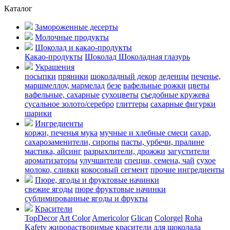
Каталог
Замороженные десерты
Молочные продукты
Шоколад и какао-продукты
Какао-продукты
Шоколад
Шоколадная глазурь
Украшения
посыпки
пряники
шоколадный декор
леденцы
печенье,
маршмеллоу, мармелад
безе
вафельные рожки
цветы
вафельные, сахарные
сухоцветы
съедобные кружева
сусальное золото/серебро
глиттеры
сахарные фигурки
шарики
Ингредиенты
коржи, печенья
мука
мучные и хлебные смеси
сахар,
сахарозаменители, сиропы
пасты, урбечи, пралине
мастика, айсинг
разрыхлители, дрожжи
загустители
ароматизаторы
улучшители
специи, семена, чай
сухое
молоко, сливки
кокосовый сегмент
прочие ингредиенты
Пюре, ягоды и фруктовые начинки
свежие ягоды
пюре
фруктовые начинки
сублимированные ягоды и фрукты
Красители
TopDecor
Art Color
Americolor
Glican
Colorgel
Roha
Kafety
жирорастворимые красители для шоколада