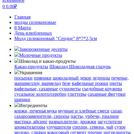
Избранное
0
0.00
₽
Главная
молды силиконовые
8 Марта
День влюбленных
Молд силиконовый "Сердце" 8*7*2,5см
Замороженные десерты
Молочные продукты
Шоколад и какао-продукты
Какао-продукты
Шоколад
Шоколадная глазурь
Украшения
посыпки
пряники
шоколадный декор
леденцы
печенье,
маршмеллоу, мармелад
безе
вафельные рожки
цветы
вафельные, сахарные
сухоцветы
съедобные кружева
сусальное золото/серебро
глиттеры
сахарные фигурки
шарики
Ингредиенты
коржи, печенья
мука
мучные и хлебные смеси
сахар,
сахарозаменители, сиропы
пасты, урбечи, пралине
мастика, айсинг
разрыхлители, дрожжи
загустители
ароматизаторы
улучшители
специи, семена, чай
сухое
молоко, сливки
кокосовый сегмент
прочие ингредиенты