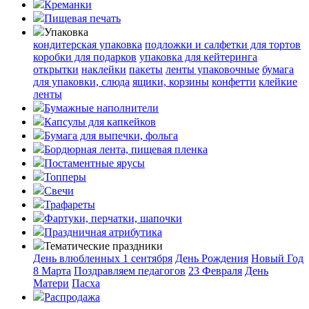
Креманки
Пищевая печать
Упаковка
кондитерская упаковка
подложки и салфетки для тортов
коробки для подарков
упаковка для кейтеринга
открытки
наклейки
пакеты
ленты упаковочные
бумага
для упаковки, слюда
ящики, корзины
конфетти
клейкие
ленты
Бумажные наполнители
Капсулы для капкейков
Бумага для выпечки, фольга
Бордюрная лента, пищевая пленка
Постаментные ярусы
Топперы
Свечи
Трафареты
Фартуки, перчатки, шапочки
Праздничная атрибутика
Тематические праздники
День влюбленных
1 сентября
День Рождения
Новый Год
8 Марта
Поздравляем педагогов
23 Февраля
День
Матери
Пасха
Распродажа