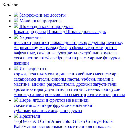
Каталог
Замороженные десерты
Молочные продукты
Шоколад и какао-продукты
Какао-продукты
Шоколад
Шоколадная глазурь
Украшения
посыпки
пряники
шоколадный декор
леденцы
печенье,
маршмеллоу, мармелад
безе
вафельные рожки
цветы
вафельные, сахарные
сухоцветы
съедобные кружева
сусальное золото/серебро
глиттеры
сахарные фигурки
шарики
Ингредиенты
коржи, печенья
мука
мучные и хлебные смеси
сахар,
сахарозаменители, сиропы
пасты, урбечи, пралине
мастика, айсинг
разрыхлители, дрожжи
загустители
ароматизаторы
улучшители
специи, семена, чай
сухое
молоко, сливки
кокосовый сегмент
прочие ингредиенты
Пюре, ягоды и фруктовые начинки
свежие ягоды
пюре
фруктовые начинки
сублимированные ягоды и фрукты
Красители
TopDecor
Art Color
Americolor
Glican
Colorgel
Roha
Kafety
жирорастворимые красители для шоколада