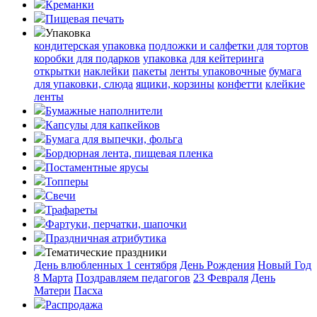
Креманки
Пищевая печать
Упаковка
кондитерская упаковка
подложки и салфетки для тортов
коробки для подарков
упаковка для кейтеринга
открытки
наклейки
пакеты
ленты упаковочные
бумага
для упаковки, слюда
ящики, корзины
конфетти
клейкие
ленты
Бумажные наполнители
Капсулы для капкейков
Бумага для выпечки, фольга
Бордюрная лента, пищевая пленка
Постаментные ярусы
Топперы
Свечи
Трафареты
Фартуки, перчатки, шапочки
Праздничная атрибутика
Тематические праздники
День влюбленных
1 сентября
День Рождения
Новый Год
8 Марта
Поздравляем педагогов
23 Февраля
День
Матери
Пасха
Распродажа