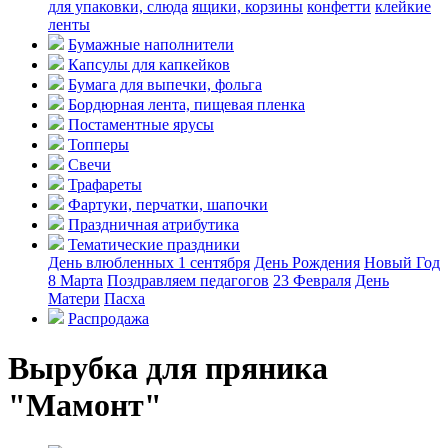
для упаковки, слюда
ящики, корзины
конфетти
клейкие
ленты
Бумажные наполнители
Капсулы для капкейков
Бумага для выпечки, фольга
Бордюрная лента, пищевая пленка
Постаментные ярусы
Топперы
Свечи
Трафареты
Фартуки, перчатки, шапочки
Праздничная атрибутика
Тематические праздники
День влюбленных
1 сентября
День Рождения
Новый Год
8 Марта
Поздравляем педагогов
23 Февраля
День
Матери
Пасха
Распродажа
Вырубка для пряника
"Мамонт"