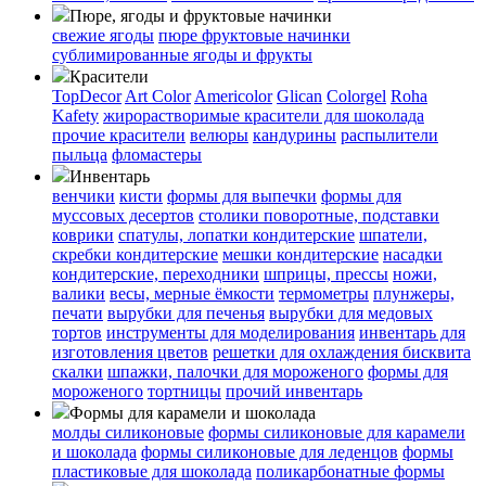
Пюре, ягоды и фруктовые начинки
свежие ягоды
пюре
фруктовые начинки
сублимированные ягоды и фрукты
Красители
TopDecor
Art Color
Americolor
Glican
Colorgel
Roha
Kafety
жирорастворимые красители для шоколада
прочие красители
велюры
кандурины
распылители
пыльца
фломастеры
Инвентарь
венчики
кисти
формы для выпечки
формы для
муссовых десертов
столики поворотные, подставки
коврики
cпатулы, лопатки кондитерские
шпатели,
скребки кондитерские
мешки кондитерские
насадки
кондитерские, переходники
шприцы, прессы
ножи,
валики
весы, мерные ёмкости
термометры
плунжеры,
печати
вырубки для печенья
вырубки для медовых
тортов
инструменты для моделирования
инвентарь для
изготовления цветов
решетки для охлаждения бисквита
скалки
шпажки, палочки для мороженого
формы для
мороженого
тортницы
прочий инвентарь
Формы для карамели и шоколада
молды силиконовые
формы силиконовые для карамели
и шоколада
формы силиконовые для леденцов
формы
пластиковые для шоколада
поликарбонатные формы