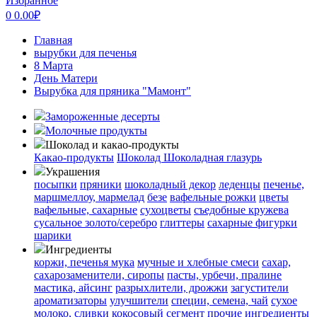
Избранное
0
0.00
₽
Главная
вырубки для печенья
8 Марта
День Матери
Вырубка для пряника "Мамонт"
Замороженные десерты
Молочные продукты
Шоколад и какао-продукты
Какао-продукты
Шоколад
Шоколадная глазурь
Украшения
посыпки
пряники
шоколадный декор
леденцы
печенье,
маршмеллоу, мармелад
безе
вафельные рожки
цветы
вафельные, сахарные
сухоцветы
съедобные кружева
сусальное золото/серебро
глиттеры
сахарные фигурки
шарики
Ингредиенты
коржи, печенья
мука
мучные и хлебные смеси
сахар,
сахарозаменители, сиропы
пасты, урбечи, пралине
мастика, айсинг
разрыхлители, дрожжи
загустители
ароматизаторы
улучшители
специи, семена, чай
сухое
молоко, сливки
кокосовый сегмент
прочие ингредиенты