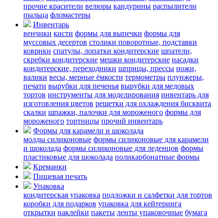
прочие красители
велюры
кандурины
распылители
пыльца
фломастеры
Инвентарь
венчики
кисти
формы для выпечки
формы для
муссовых десертов
столики поворотные, подставки
коврики
cпатулы, лопатки кондитерские
шпатели,
скребки кондитерские
мешки кондитерские
насадки
кондитерские, переходники
шприцы, прессы
ножи,
валики
весы, мерные ёмкости
термометры
плунжеры,
печати
вырубки для печенья
вырубки для медовых
тортов
инструменты для моделирования
инвентарь для
изготовления цветов
решетки для охлаждения бисквита
скалки
шпажки, палочки для мороженого
формы для
мороженого
тортницы
прочий инвентарь
Формы для карамели и шоколада
молды силиконовые
формы силиконовые для карамели
и шоколада
формы силиконовые для леденцов
формы
пластиковые для шоколада
поликарбонатные формы
Креманки
Пищевая печать
Упаковка
кондитерская упаковка
подложки и салфетки для тортов
коробки для подарков
упаковка для кейтеринга
открытки
наклейки
пакеты
ленты упаковочные
бумага