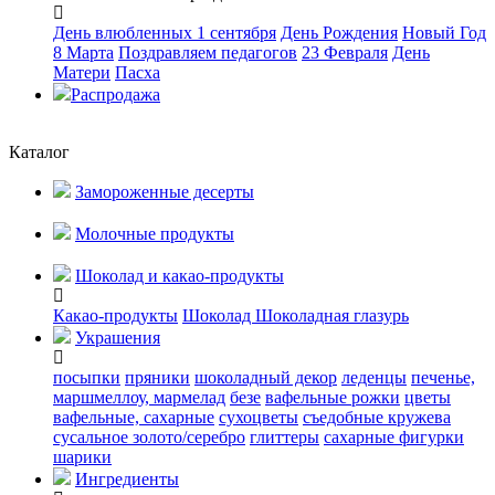
День влюбленных
1 сентября
День Рождения
Новый Год
8 Марта
Поздравляем педагогов
23 Февраля
День
Матери
Пасха
Распродажа
Каталог
Замороженные десерты
Молочные продукты
Шоколад и какао-продукты
Какао-продукты
Шоколад
Шоколадная глазурь
Украшения
посыпки
пряники
шоколадный декор
леденцы
печенье,
маршмеллоу, мармелад
безе
вафельные рожки
цветы
вафельные, сахарные
сухоцветы
съедобные кружева
сусальное золото/серебро
глиттеры
сахарные фигурки
шарики
Ингредиенты