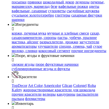
посыпки
пряники
шоколадный декор
леденцы
печенье,
маршмеллоу, мармелад
безе
вафельные рожки
цветы
вафельные, сахарные
сухоцветы
съедобные кружева
сусальное золото/серебро
глиттеры
сахарные фигурки
шарики
Ингредиенты
коржи, печенья
мука
мучные и хлебные смеси
сахар,
сахарозаменители, сиропы
пасты, урбечи, пралине
мастика, айсинг
разрыхлители, дрожжи
загустители
ароматизаторы
улучшители
специи, семена, чай
сухое
молоко, сливки
кокосовый сегмент
прочие ингредиенты
Пюре, ягоды и фруктовые начинки
свежие ягоды
пюре
фруктовые начинки
сублимированные ягоды и фрукты
Красители
TopDecor
Art Color
Americolor
Glican
Colorgel
Roha
Kafety
жирорастворимые красители для шоколада
прочие красители
велюры
кандурины
распылители
пыльца
фломастеры
Инвентарь