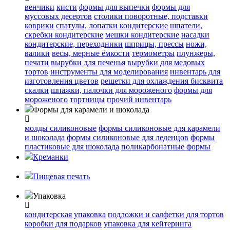
венчики
кисти
формы для выпечки
формы для
муссовых десертов
столики поворотные, подставки
коврики
cпатулы, лопатки кондитерские
шпатели,
скребки кондитерские
мешки кондитерские
насадки
кондитерские, переходники
шприцы, прессы
ножи,
валики
весы, мерные ёмкости
термометры
плунжеры,
печати
вырубки для печенья
вырубки для медовых
тортов
инструменты для моделирования
инвентарь для
изготовления цветов
решетки для охлаждения бисквита
скалки
шпажки, палочки для мороженого
формы для
мороженого
тортницы
прочий инвентарь
Формы для карамели и шоколада
молды силиконовые
формы силиконовые для карамели
и шоколада
формы силиконовые для леденцов
формы
пластиковые для шоколада
поликарбонатные формы
Креманки
Пищевая печать
Упаковка
кондитерская упаковка
подложки и салфетки для тортов
коробки для подарков
упаковка для кейтеринга