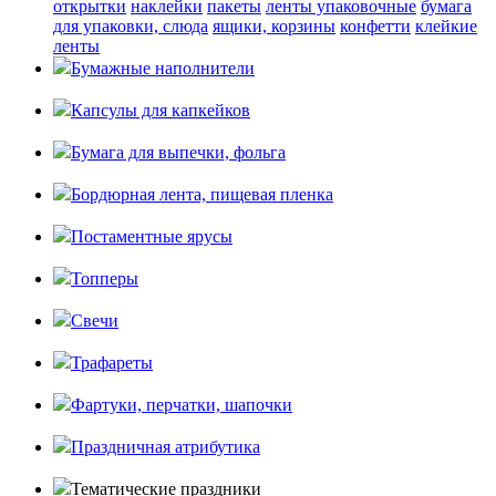
открытки
наклейки
пакеты
ленты упаковочные
бумага
для упаковки, слюда
ящики, корзины
конфетти
клейкие
ленты
Бумажные наполнители
Капсулы для капкейков
Бумага для выпечки, фольга
Бордюрная лента, пищевая пленка
Постаментные ярусы
Топперы
Свечи
Трафареты
Фартуки, перчатки, шапочки
Праздничная атрибутика
Тематические праздники