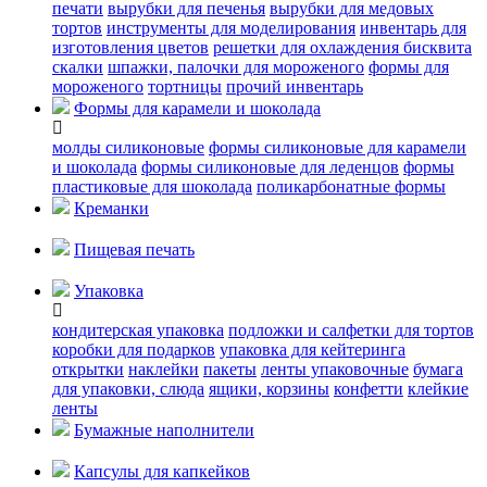
печати
вырубки для печенья
вырубки для медовых
тортов
инструменты для моделирования
инвентарь для
изготовления цветов
решетки для охлаждения бисквита
скалки
шпажки, палочки для мороженого
формы для
мороженого
тортницы
прочий инвентарь
Формы для карамели и шоколада
молды силиконовые
формы силиконовые для карамели
и шоколада
формы силиконовые для леденцов
формы
пластиковые для шоколада
поликарбонатные формы
Креманки
Пищевая печать
Упаковка
кондитерская упаковка
подложки и салфетки для тортов
коробки для подарков
упаковка для кейтеринга
открытки
наклейки
пакеты
ленты упаковочные
бумага
для упаковки, слюда
ящики, корзины
конфетти
клейкие
ленты
Бумажные наполнители
Капсулы для капкейков