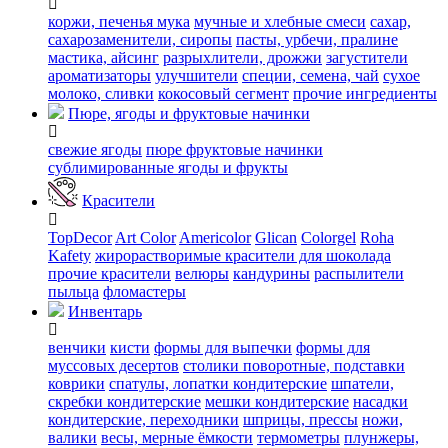
коржи, печенья
мука
мучные и хлебные смеси
сахар,
сахарозаменители, сиропы
пасты, урбечи, пралине
мастика, айсинг
разрыхлители, дрожжи
загустители
ароматизаторы
улучшители
специи, семена, чай
сухое
молоко, сливки
кокосовый сегмент
прочие ингредиенты
Пюре, ягоды и фруктовые начинки
свежие ягоды
пюре
фруктовые начинки
сублимированные ягоды и фрукты
Красители
TopDecor
Art Color
Americolor
Glican
Colorgel
Roha
Kafety
жирорастворимые красители для шоколада
прочие красители
велюры
кандурины
распылители
пыльца
фломастеры
Инвентарь
венчики
кисти
формы для выпечки
формы для
муссовых десертов
столики поворотные, подставки
коврики
cпатулы, лопатки кондитерские
шпатели,
скребки кондитерские
мешки кондитерские
насадки
кондитерские, переходники
шприцы, прессы
ножи,
валики
весы, мерные ёмкости
термометры
плунжеры,