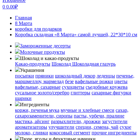
Избранное
0
0.00
₽
Главная
8 Марта
коробки для подарков
Коробка складная «8 Марта» самой лучшей, 22*30*10 см
Замороженные десерты
Молочные продукты
Шоколад и какао-продукты
Какао-продукты
Шоколад
Шоколадная глазурь
Украшения
посыпки
пряники
шоколадный декор
леденцы
печенье,
маршмеллоу, мармелад
безе
вафельные рожки
цветы
вафельные, сахарные
сухоцветы
съедобные кружева
сусальное золото/серебро
глиттеры
сахарные фигурки
шарики
Ингредиенты
коржи, печенья
мука
мучные и хлебные смеси
сахар,
сахарозаменители, сиропы
пасты, урбечи, пралине
мастика, айсинг
разрыхлители, дрожжи
загустители
ароматизаторы
улучшители
специи, семена, чай
сухое
молоко, сливки
кокосовый сегмент
прочие ингредиенты
Пюре, ягоды и фруктовые начинки