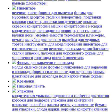
пыльца
фломастеры
Инвентарь
венчики
кисти
формы для выпечки
формы для
муссовых десертов
столики поворотные, подставки
коврики
cпатулы, лопатки кондитерские
шпатели,
скребки кондитерские
мешки кондитерские
насадки
кондитерские, переходники
шприцы, прессы
ножи,
валики
весы, мерные ёмкости
термометры
плунжеры,
печати
вырубки для печенья
вырубки для медовых
тортов
инструменты для моделирования
инвентарь для
изготовления цветов
решетки для охлаждения бисквита
скалки
шпажки, палочки для мороженого
формы для
мороженого
тортницы
прочий инвентарь
Формы для карамели и шоколада
молды силиконовые
формы силиконовые для карамели
и шоколада
формы силиконовые для леденцов
формы
пластиковые для шоколада
поликарбонатные формы
Креманки
Пищевая печать
Упаковка
кондитерская упаковка
подложки и салфетки для тортов
коробки для подарков
упаковка для кейтеринга
открытки
наклейки
пакеты
ленты упаковочные
бумага
для упаковки, слюда
ящики, корзины
конфетти
клейкие