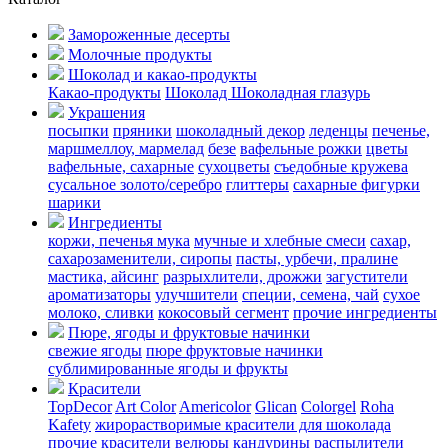
Замороженные десерты
Молочные продукты
Шоколад и какао-продукты
Какао-продукты
Шоколад
Шоколадная глазурь
Украшения
посыпки
пряники
шоколадный декор
леденцы
печенье,
маршмеллоу, мармелад
безе
вафельные рожки
цветы
вафельные, сахарные
сухоцветы
съедобные кружева
сусальное золото/серебро
глиттеры
сахарные фигурки
шарики
Ингредиенты
коржи, печенья
мука
мучные и хлебные смеси
сахар,
сахарозаменители, сиропы
пасты, урбечи, пралине
мастика, айсинг
разрыхлители, дрожжи
загустители
ароматизаторы
улучшители
специи, семена, чай
сухое
молоко, сливки
кокосовый сегмент
прочие ингредиенты
Пюре, ягоды и фруктовые начинки
свежие ягоды
пюре
фруктовые начинки
сублимированные ягоды и фрукты
Красители
TopDecor
Art Color
Americolor
Glican
Colorgel
Roha
Kafety
жирорастворимые красители для шоколада
прочие красители
велюры
кандурины
распылители