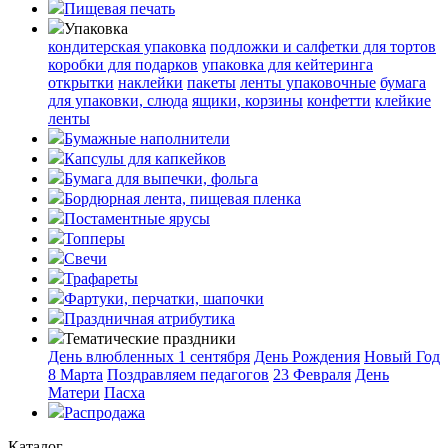
Пищевая печать
Упаковка
кондитерская упаковка
подложки и салфетки для тортов
коробки для подарков
упаковка для кейтеринга
открытки
наклейки
пакеты
ленты упаковочные
бумага
для упаковки, слюда
ящики, корзины
конфетти
клейкие
ленты
Бумажные наполнители
Капсулы для капкейков
Бумага для выпечки, фольга
Бордюрная лента, пищевая пленка
Постаментные ярусы
Топперы
Свечи
Трафареты
Фартуки, перчатки, шапочки
Праздничная атрибутика
Тематические праздники
День влюбленных
1 сентября
День Рождения
Новый Год
8 Марта
Поздравляем педагогов
23 Февраля
День
Матери
Пасха
Распродажа
Каталог