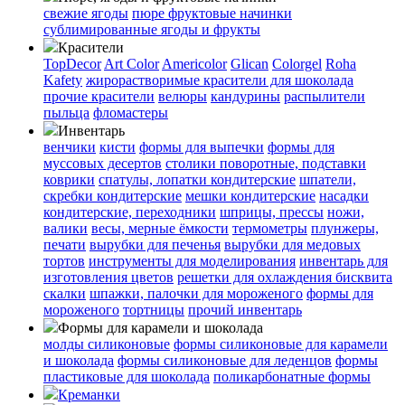
свежие ягоды
пюре
фруктовые начинки
сублимированные ягоды и фрукты
Красители
TopDecor
Art Color
Americolor
Glican
Colorgel
Roha
Kafety
жирорастворимые красители для шоколада
прочие красители
велюры
кандурины
распылители
пыльца
фломастеры
Инвентарь
венчики
кисти
формы для выпечки
формы для
муссовых десертов
столики поворотные, подставки
коврики
cпатулы, лопатки кондитерские
шпатели,
скребки кондитерские
мешки кондитерские
насадки
кондитерские, переходники
шприцы, прессы
ножи,
валики
весы, мерные ёмкости
термометры
плунжеры,
печати
вырубки для печенья
вырубки для медовых
тортов
инструменты для моделирования
инвентарь для
изготовления цветов
решетки для охлаждения бисквита
скалки
шпажки, палочки для мороженого
формы для
мороженого
тортницы
прочий инвентарь
Формы для карамели и шоколада
молды силиконовые
формы силиконовые для карамели
и шоколада
формы силиконовые для леденцов
формы
пластиковые для шоколада
поликарбонатные формы
Креманки