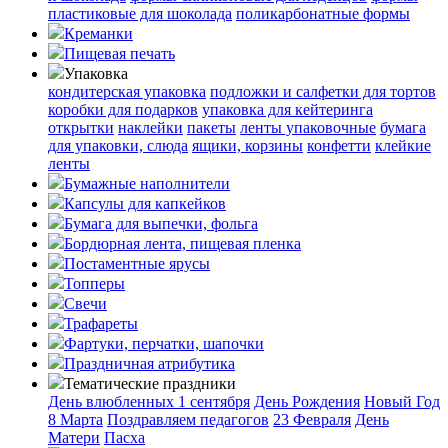
пластиковые для шоколада
поликарбонатные формы
Креманки
Пищевая печать
Упаковка
кондитерская упаковка
подложки и салфетки для тортов
коробки для подарков
упаковка для кейтеринга
открытки
наклейки
пакеты
ленты упаковочные
бумага
для упаковки, слюда
ящики, корзины
конфетти
клейкие
ленты
Бумажные наполнители
Капсулы для капкейков
Бумага для выпечки, фольга
Бордюрная лента, пищевая пленка
Постаментные ярусы
Топперы
Свечи
Трафареты
Фартуки, перчатки, шапочки
Праздничная атрибутика
Тематические праздники
День влюбленных
1 сентября
День Рождения
Новый Год
8 Марта
Поздравляем педагогов
23 Февраля
День
Матери
Пасха