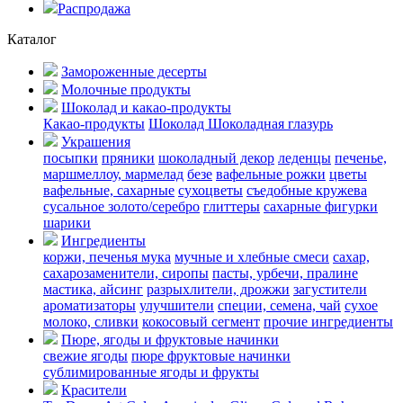
Распродажа
Каталог
Замороженные десерты
Молочные продукты
Шоколад и какао-продукты
Какао-продукты
Шоколад
Шоколадная глазурь
Украшения
посыпки
пряники
шоколадный декор
леденцы
печенье,
маршмеллоу, мармелад
безе
вафельные рожки
цветы
вафельные, сахарные
сухоцветы
съедобные кружева
сусальное золото/серебро
глиттеры
сахарные фигурки
шарики
Ингредиенты
коржи, печенья
мука
мучные и хлебные смеси
сахар,
сахарозаменители, сиропы
пасты, урбечи, пралине
мастика, айсинг
разрыхлители, дрожжи
загустители
ароматизаторы
улучшители
специи, семена, чай
сухое
молоко, сливки
кокосовый сегмент
прочие ингредиенты
Пюре, ягоды и фруктовые начинки
свежие ягоды
пюре
фруктовые начинки
сублимированные ягоды и фрукты
Красители