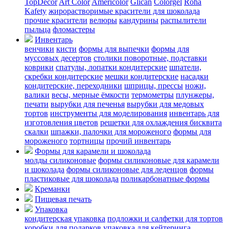
TopDecor
Art Color
Americolor
Glican
Colorgel
Roha
Kafety
жирорастворимые красители для шоколада
прочие красители
велюры
кандурины
распылители
пыльца
фломастеры
Инвентарь
венчики
кисти
формы для выпечки
формы для
муссовых десертов
столики поворотные, подставки
коврики
cпатулы, лопатки кондитерские
шпатели,
скребки кондитерские
мешки кондитерские
насадки
кондитерские, переходники
шприцы, прессы
ножи,
валики
весы, мерные ёмкости
термометры
плунжеры,
печати
вырубки для печенья
вырубки для медовых
тортов
инструменты для моделирования
инвентарь для
изготовления цветов
решетки для охлаждения бисквита
скалки
шпажки, палочки для мороженого
формы для
мороженого
тортницы
прочий инвентарь
Формы для карамели и шоколада
молды силиконовые
формы силиконовые для карамели
и шоколада
формы силиконовые для леденцов
формы
пластиковые для шоколада
поликарбонатные формы
Креманки
Пищевая печать
Упаковка
кондитерская упаковка
подложки и салфетки для тортов
коробки для подарков
упаковка для кейтеринга