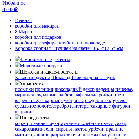
Избранное
0
0.00
₽
Главная
коробки для макарон
8 Марта
коробки для подарков
коробки для зефира, клубники в шоколаде
Коробка сборная "Лучшей на свете" 16,5*12,5*5см
Замороженные десерты
Молочные продукты
Шоколад и какао-продукты
Какао-продукты
Шоколад
Шоколадная глазурь
Украшения
посыпки
пряники
шоколадный декор
леденцы
печенье,
маршмеллоу, мармелад
безе
вафельные рожки
цветы
вафельные, сахарные
сухоцветы
съедобные кружева
сусальное золото/серебро
глиттеры
сахарные фигурки
шарики
Ингредиенты
коржи, печенья
мука
мучные и хлебные смеси
сахар,
сахарозаменители, сиропы
пасты, урбечи, пралине
мастика, айсинг
разрыхлители, дрожжи
загустители