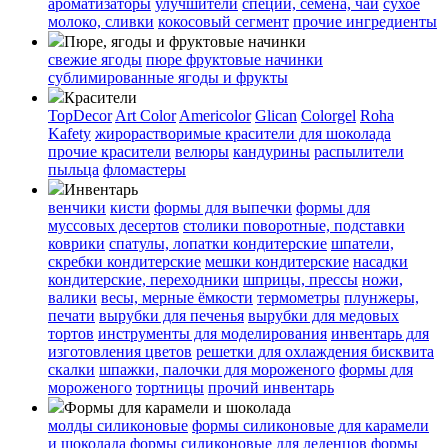
ароматизаторы
улучшители
специи, семена, чай
сухое
молоко, сливки
кокосовый сегмент
прочие ингредиенты
Пюре, ягоды и фруктовые начинки
свежие ягоды
пюре
фруктовые начинки
сублимированные ягоды и фрукты
Красители
TopDecor
Art Color
Americolor
Glican
Colorgel
Roha
Kafety
жирорастворимые красители для шоколада
прочие красители
велюры
кандурины
распылители
пыльца
фломастеры
Инвентарь
венчики
кисти
формы для выпечки
формы для
муссовых десертов
столики поворотные, подставки
коврики
cпатулы, лопатки кондитерские
шпатели,
скребки кондитерские
мешки кондитерские
насадки
кондитерские, переходники
шприцы, прессы
ножи,
валики
весы, мерные ёмкости
термометры
плунжеры,
печати
вырубки для печенья
вырубки для медовых
тортов
инструменты для моделирования
инвентарь для
изготовления цветов
решетки для охлаждения бисквита
скалки
шпажки, палочки для мороженого
формы для
мороженого
тортницы
прочий инвентарь
Формы для карамели и шоколада
молды силиконовые
формы силиконовые для карамели
и шоколада
формы силиконовые для леденцов
формы