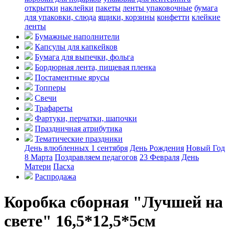
открытки
наклейки
пакеты
ленты упаковочные
бумага
для упаковки, слюда
ящики, корзины
конфетти
клейкие
ленты
Бумажные наполнители
Капсулы для капкейков
Бумага для выпечки, фольга
Бордюрная лента, пищевая пленка
Постаментные ярусы
Топперы
Свечи
Трафареты
Фартуки, перчатки, шапочки
Праздничная атрибутика
Тематические праздники
День влюбленных
1 сентября
День Рождения
Новый Год
8 Марта
Поздравляем педагогов
23 Февраля
День
Матери
Пасха
Распродажа
Коробка сборная "Лучшей на
свете" 16,5*12,5*5см