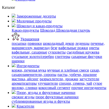
Каталог
Замороженные десерты
Молочные продукты
Шоколад и какао-продукты
Какао-продукты
Шоколад
Шоколадная глазурь
Украшения
посыпки
пряники
шоколадный декор
леденцы
печенье,
маршмеллоу, мармелад
безе
вафельные рожки
цветы
вафельные, сахарные
сухоцветы
съедобные кружева
сусальное золото/серебро
глиттеры
сахарные фигурки
шарики
Ингредиенты
коржи, печенья
мука
мучные и хлебные смеси
сахар,
сахарозаменители, сиропы
пасты, урбечи, пралине
мастика, айсинг
разрыхлители, дрожжи
загустители
ароматизаторы
улучшители
специи, семена, чай
сухое
молоко, сливки
кокосовый сегмент
прочие ингредиенты
Пюре, ягоды и фруктовые начинки
свежие ягоды
пюре
фруктовые начинки
сублимированные ягоды и фрукты
Красители