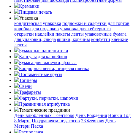
пластиковые для шоколада
поликарбонатные формы
Креманки
Пищевая печать
Упаковка
кондитерская упаковка
подложки и салфетки для тортов
коробки для подарков
упаковка для кейтеринга
открытки
наклейки
пакеты
ленты упаковочные
бумага
для упаковки, слюда
ящики, корзины
конфетти
клейкие
ленты
Бумажные наполнители
Капсулы для капкейков
Бумага для выпечки, фольга
Бордюрная лента, пищевая пленка
Постаментные ярусы
Топперы
Свечи
Трафареты
Фартуки, перчатки, шапочки
Праздничная атрибутика
Тематические праздники
День влюбленных
1 сентября
День Рождения
Новый Год
8 Марта
Поздравляем педагогов
23 Февраля
День
Матери
Пасха
Распродажа