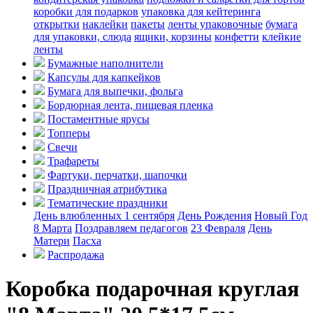
коробки для подарков
упаковка для кейтеринга
открытки
наклейки
пакеты
ленты упаковочные
бумага
для упаковки, слюда
ящики, корзины
конфетти
клейкие
ленты
Бумажные наполнители
Капсулы для капкейков
Бумага для выпечки, фольга
Бордюрная лента, пищевая пленка
Постаментные ярусы
Топперы
Свечи
Трафареты
Фартуки, перчатки, шапочки
Праздничная атрибутика
Тематические праздники
День влюбленных
1 сентября
День Рождения
Новый Год
8 Марта
Поздравляем педагогов
23 Февраля
День
Матери
Пасха
Распродажа
Коробка подарочная круглая