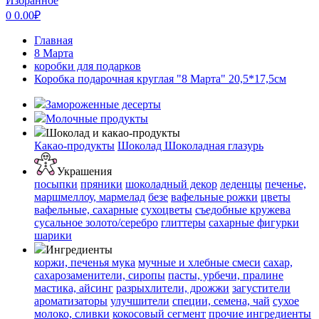
Избранное
0
0.00
₽
Главная
8 Марта
коробки для подарков
Коробка подарочная круглая "8 Марта" 20,5*17,5см
Замороженные десерты
Молочные продукты
Шоколад и какао-продукты
Какао-продукты
Шоколад
Шоколадная глазурь
Украшения
посыпки
пряники
шоколадный декор
леденцы
печенье,
маршмеллоу, мармелад
безе
вафельные рожки
цветы
вафельные, сахарные
сухоцветы
съедобные кружева
сусальное золото/серебро
глиттеры
сахарные фигурки
шарики
Ингредиенты
коржи, печенья
мука
мучные и хлебные смеси
сахар,
сахарозаменители, сиропы
пасты, урбечи, пралине
мастика, айсинг
разрыхлители, дрожжи
загустители
ароматизаторы
улучшители
специи, семена, чай
сухое
молоко, сливки
кокосовый сегмент
прочие ингредиенты