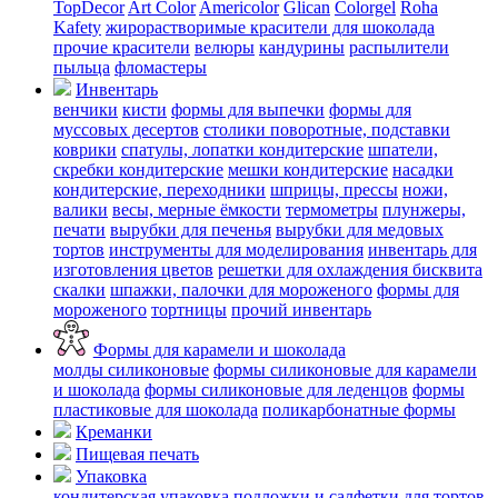
TopDecor
Art Color
Americolor
Glican
Colorgel
Roha
Kafety
жирорастворимые красители для шоколада
прочие красители
велюры
кандурины
распылители
пыльца
фломастеры
Инвентарь
венчики
кисти
формы для выпечки
формы для
муссовых десертов
столики поворотные, подставки
коврики
cпатулы, лопатки кондитерские
шпатели,
скребки кондитерские
мешки кондитерские
насадки
кондитерские, переходники
шприцы, прессы
ножи,
валики
весы, мерные ёмкости
термометры
плунжеры,
печати
вырубки для печенья
вырубки для медовых
тортов
инструменты для моделирования
инвентарь для
изготовления цветов
решетки для охлаждения бисквита
скалки
шпажки, палочки для мороженого
формы для
мороженого
тортницы
прочий инвентарь
Формы для карамели и шоколада
молды силиконовые
формы силиконовые для карамели
и шоколада
формы силиконовые для леденцов
формы
пластиковые для шоколада
поликарбонатные формы
Креманки
Пищевая печать
Упаковка
кондитерская упаковка
подложки и салфетки для тортов