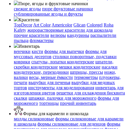
Пюре, ягоды и фруктовые начинки
свежие ягоды
пюре
фруктовые начинки
сублимированные ягоды и фрукты
Красители
TopDecor
Art Color
Americolor
Glican
Colorgel
Roha
Kafety
жирорастворимые красители для шоколада
прочие красители
велюры
кандурины
распылители
пыльца
фломастеры
Инвентарь
венчики
кисти
формы для выпечки
формы для
муссовых десертов
столики поворотные, подставки
коврики
cпатулы, лопатки кондитерские
шпатели,
скребки кондитерские
мешки кондитерские
насадки
кондитерские, переходники
шприцы, прессы
ножи,
валики
весы, мерные ёмкости
термометры
плунжеры,
печати
вырубки для печенья
вырубки для медовых
тортов
инструменты для моделирования
инвентарь для
изготовления цветов
решетки для охлаждения бисквита
скалки
шпажки, палочки для мороженого
формы для
мороженого
тортницы
прочий инвентарь
Формы для карамели и шоколада
молды силиконовые
формы силиконовые для карамели
и шоколада
формы силиконовые для леденцов
формы