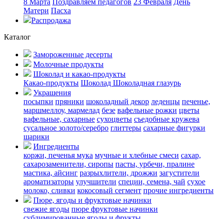
8 Марта
Поздравляем педагогов
23 Февраля
День
Матери
Пасха
Распродажа
Каталог
Замороженные десерты
Молочные продукты
Шоколад и какао-продукты
Какао-продукты
Шоколад
Шоколадная глазурь
Украшения
посыпки
пряники
шоколадный декор
леденцы
печенье,
маршмеллоу, мармелад
безе
вафельные рожки
цветы
вафельные, сахарные
сухоцветы
съедобные кружева
сусальное золото/серебро
глиттеры
сахарные фигурки
шарики
Ингредиенты
коржи, печенья
мука
мучные и хлебные смеси
сахар,
сахарозаменители, сиропы
пасты, урбечи, пралине
мастика, айсинг
разрыхлители, дрожжи
загустители
ароматизаторы
улучшители
специи, семена, чай
сухое
молоко, сливки
кокосовый сегмент
прочие ингредиенты
Пюре, ягоды и фруктовые начинки
свежие ягоды
пюре
фруктовые начинки
сублимированные ягоды и фрукты