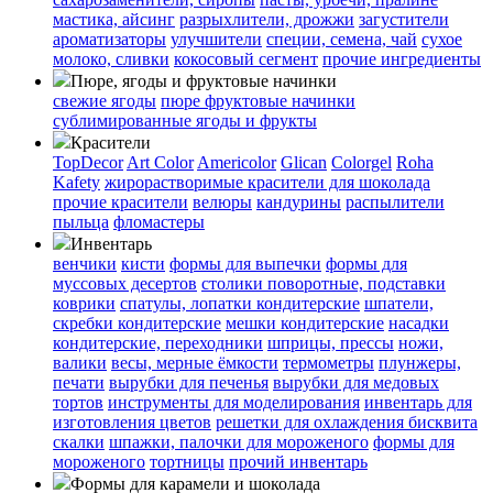
мастика, айсинг
разрыхлители, дрожжи
загустители
ароматизаторы
улучшители
специи, семена, чай
сухое
молоко, сливки
кокосовый сегмент
прочие ингредиенты
Пюре, ягоды и фруктовые начинки
свежие ягоды
пюре
фруктовые начинки
сублимированные ягоды и фрукты
Красители
TopDecor
Art Color
Americolor
Glican
Colorgel
Roha
Kafety
жирорастворимые красители для шоколада
прочие красители
велюры
кандурины
распылители
пыльца
фломастеры
Инвентарь
венчики
кисти
формы для выпечки
формы для
муссовых десертов
столики поворотные, подставки
коврики
cпатулы, лопатки кондитерские
шпатели,
скребки кондитерские
мешки кондитерские
насадки
кондитерские, переходники
шприцы, прессы
ножи,
валики
весы, мерные ёмкости
термометры
плунжеры,
печати
вырубки для печенья
вырубки для медовых
тортов
инструменты для моделирования
инвентарь для
изготовления цветов
решетки для охлаждения бисквита
скалки
шпажки, палочки для мороженого
формы для
мороженого
тортницы
прочий инвентарь
Формы для карамели и шоколада