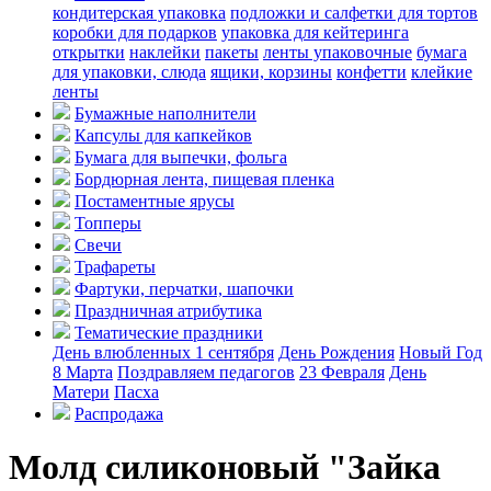
кондитерская упаковка
подложки и салфетки для тортов
коробки для подарков
упаковка для кейтеринга
открытки
наклейки
пакеты
ленты упаковочные
бумага
для упаковки, слюда
ящики, корзины
конфетти
клейкие
ленты
Бумажные наполнители
Капсулы для капкейков
Бумага для выпечки, фольга
Бордюрная лента, пищевая пленка
Постаментные ярусы
Топперы
Свечи
Трафареты
Фартуки, перчатки, шапочки
Праздничная атрибутика
Тематические праздники
День влюбленных
1 сентября
День Рождения
Новый Год
8 Марта
Поздравляем педагогов
23 Февраля
День
Матери
Пасха
Распродажа
Молд силиконовый "Зайка