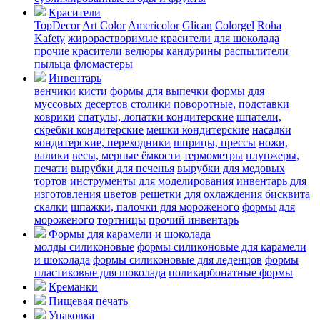
Красители
TopDecor
Art Color
Americolor
Glican
Colorgel
Roha
Kafety
жирорастворимые красители для шоколада
прочие красители
велюры
кандурины
распылители
пыльца
фломастеры
Инвентарь
венчики
кисти
формы для выпечки
формы для
муссовых десертов
столики поворотные, подставки
коврики
cпатулы, лопатки кондитерские
шпатели,
скребки кондитерские
мешки кондитерские
насадки
кондитерские, переходники
шприцы, прессы
ножи,
валики
весы, мерные ёмкости
термометры
плунжеры,
печати
вырубки для печенья
вырубки для медовых
тортов
инструменты для моделирования
инвентарь для
изготовления цветов
решетки для охлаждения бисквита
скалки
шпажки, палочки для мороженого
формы для
мороженого
тортницы
прочий инвентарь
Формы для карамели и шоколада
молды силиконовые
формы силиконовые для карамели
и шоколада
формы силиконовые для леденцов
формы
пластиковые для шоколада
поликарбонатные формы
Креманки
Пищевая печать
Упаковка