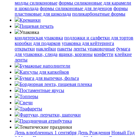
молды силиконовые
формы силиконовые для карамели
и шоколада
формы силиконовые для леденцов
формы
пластиковые для шоколада
поликарбонатные формы
Креманки
Пищевая печать
Упаковка
кондитерская упаковка
подложки и салфетки для тортов
коробки для подарков
упаковка для кейтеринга
открытки
наклейки
пакеты
ленты упаковочные
бумага
для упаковки, слюда
ящики, корзины
конфетти
клейкие
ленты
Бумажные наполнители
Капсулы для капкейков
Бумага для выпечки, фольга
Бордюрная лента, пищевая пленка
Постаментные ярусы
Топперы
Свечи
Трафареты
Фартуки, перчатки, шапочки
Праздничная атрибутика
Тематические праздники
День влюбленных
1 сентября
День Рождения
Новый Год