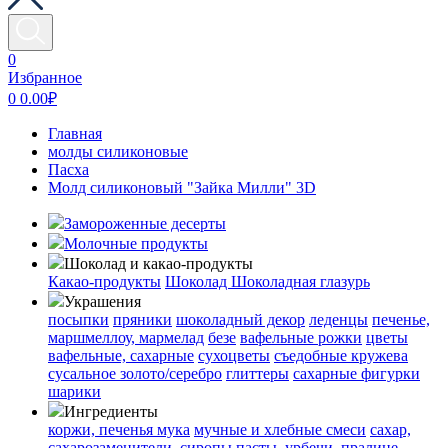
0
Избранное
0
0.00
₽
Главная
молды силиконовые
Пасха
Молд силиконовый "Зайка Милли" 3D
Замороженные десерты
Молочные продукты
Шоколад и какао-продукты
Какао-продукты
Шоколад
Шоколадная глазурь
Украшения
посыпки
пряники
шоколадный декор
леденцы
печенье,
маршмеллоу, мармелад
безе
вафельные рожки
цветы
вафельные, сахарные
сухоцветы
съедобные кружева
сусальное золото/серебро
глиттеры
сахарные фигурки
шарики
Ингредиенты
коржи, печенья
мука
мучные и хлебные смеси
сахар,
сахарозаменители, сиропы
пасты, урбечи, пралине