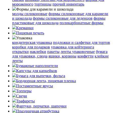
мороженого
тортницы
прочий инвентарь
Формы для карамели и шоколада
молды силиконовые
формы силиконовые для карамели
и шоколада
формы силиконовые для леденцов
формы
пластиковые для шоколада
поликарбонатные формы
Креманки
Пищевая печать
Упаковка
кондитерская упаковка
подложки и салфетки для тортов
коробки для подарков
упаковка для кейтеринга
открытки
наклейки
пакеты
ленты упаковочные
бумага
для упаковки, слюда
ящики, корзины
конфетти
клейкие
ленты
Бумажные наполнители
Капсулы для капкейков
Бумага для выпечки, фольга
Бордюрная лента, пищевая пленка
Постаментные ярусы
Топперы
Свечи
Трафареты
Фартуки, перчатки, шапочки
Праздничная атрибутика