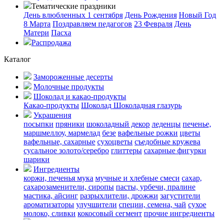
Тематические праздники
День влюбленных
1 сентября
День Рождения
Новый Год
8 Марта
Поздравляем педагогов
23 Февраля
День
Матери
Пасха
Распродажа
Каталог
Замороженные десерты
Молочные продукты
Шоколад и какао-продукты
Какао-продукты
Шоколад
Шоколадная глазурь
Украшения
посыпки
пряники
шоколадный декор
леденцы
печенье,
маршмеллоу, мармелад
безе
вафельные рожки
цветы
вафельные, сахарные
сухоцветы
съедобные кружева
сусальное золото/серебро
глиттеры
сахарные фигурки
шарики
Ингредиенты
коржи, печенья
мука
мучные и хлебные смеси
сахар,
сахарозаменители, сиропы
пасты, урбечи, пралине
мастика, айсинг
разрыхлители, дрожжи
загустители
ароматизаторы
улучшители
специи, семена, чай
сухое
молоко, сливки
кокосовый сегмент
прочие ингредиенты