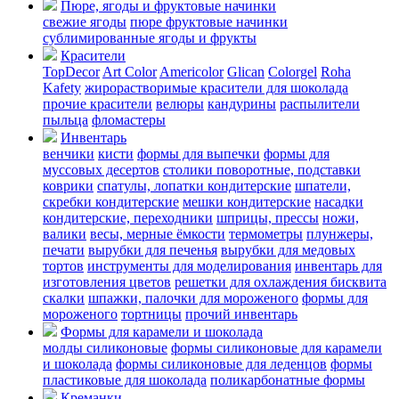
Пюре, ягоды и фруктовые начинки
свежие ягоды
пюре
фруктовые начинки
сублимированные ягоды и фрукты
Красители
TopDecor
Art Color
Americolor
Glican
Colorgel
Roha
Kafety
жирорастворимые красители для шоколада
прочие красители
велюры
кандурины
распылители
пыльца
фломастеры
Инвентарь
венчики
кисти
формы для выпечки
формы для
муссовых десертов
столики поворотные, подставки
коврики
cпатулы, лопатки кондитерские
шпатели,
скребки кондитерские
мешки кондитерские
насадки
кондитерские, переходники
шприцы, прессы
ножи,
валики
весы, мерные ёмкости
термометры
плунжеры,
печати
вырубки для печенья
вырубки для медовых
тортов
инструменты для моделирования
инвентарь для
изготовления цветов
решетки для охлаждения бисквита
скалки
шпажки, палочки для мороженого
формы для
мороженого
тортницы
прочий инвентарь
Формы для карамели и шоколада
молды силиконовые
формы силиконовые для карамели
и шоколада
формы силиконовые для леденцов
формы
пластиковые для шоколада
поликарбонатные формы
Креманки