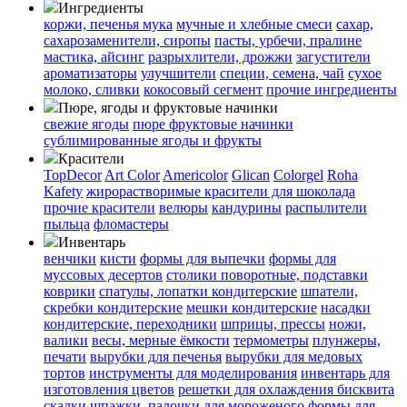
Ингредиенты
коржи, печенья
мука
мучные и хлебные смеси
сахар,
сахарозаменители, сиропы
пасты, урбечи, пралине
мастика, айсинг
разрыхлители, дрожжи
загустители
ароматизаторы
улучшители
специи, семена, чай
сухое
молоко, сливки
кокосовый сегмент
прочие ингредиенты
Пюре, ягоды и фруктовые начинки
свежие ягоды
пюре
фруктовые начинки
сублимированные ягоды и фрукты
Красители
TopDecor
Art Color
Americolor
Glican
Colorgel
Roha
Kafety
жирорастворимые красители для шоколада
прочие красители
велюры
кандурины
распылители
пыльца
фломастеры
Инвентарь
венчики
кисти
формы для выпечки
формы для
муссовых десертов
столики поворотные, подставки
коврики
cпатулы, лопатки кондитерские
шпатели,
скребки кондитерские
мешки кондитерские
насадки
кондитерские, переходники
шприцы, прессы
ножи,
валики
весы, мерные ёмкости
термометры
плунжеры,
печати
вырубки для печенья
вырубки для медовых
тортов
инструменты для моделирования
инвентарь для
изготовления цветов
решетки для охлаждения бисквита
скалки
шпажки, палочки для мороженого
формы для