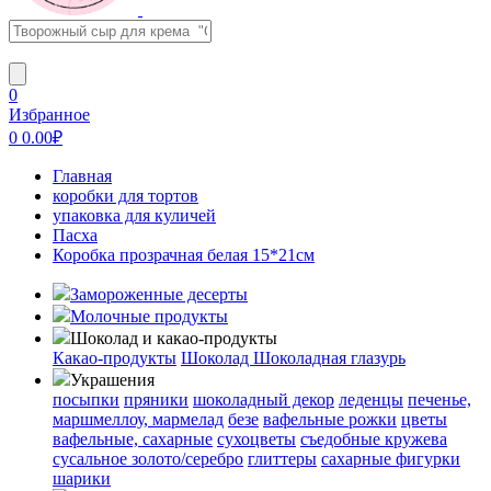
0
Избранное
0
0.00
₽
Главная
коробки для тортов
упаковка для куличей
Пасха
Коробка прозрачная белая 15*21см
Замороженные десерты
Молочные продукты
Шоколад и какао-продукты
Какао-продукты
Шоколад
Шоколадная глазурь
Украшения
посыпки
пряники
шоколадный декор
леденцы
печенье,
маршмеллоу, мармелад
безе
вафельные рожки
цветы
вафельные, сахарные
сухоцветы
съедобные кружева
сусальное золото/серебро
глиттеры
сахарные фигурки
шарики