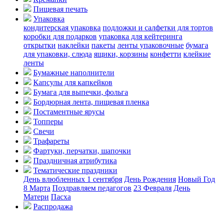
Пищевая печать
Упаковка
кондитерская упаковка
подложки и салфетки для тортов
коробки для подарков
упаковка для кейтеринга
открытки
наклейки
пакеты
ленты упаковочные
бумага
для упаковки, слюда
ящики, корзины
конфетти
клейкие
ленты
Бумажные наполнители
Капсулы для капкейков
Бумага для выпечки, фольга
Бордюрная лента, пищевая пленка
Постаментные ярусы
Топперы
Свечи
Трафареты
Фартуки, перчатки, шапочки
Праздничная атрибутика
Тематические праздники
День влюбленных
1 сентября
День Рождения
Новый Год
8 Марта
Поздравляем педагогов
23 Февраля
День
Матери
Пасха
Распродажа