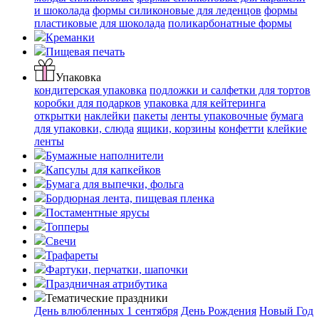
и шоколада
формы силиконовые для леденцов
формы
пластиковые для шоколада
поликарбонатные формы
Креманки
Пищевая печать
Упаковка
кондитерская упаковка
подложки и салфетки для тортов
коробки для подарков
упаковка для кейтеринга
открытки
наклейки
пакеты
ленты упаковочные
бумага
для упаковки, слюда
ящики, корзины
конфетти
клейкие
ленты
Бумажные наполнители
Капсулы для капкейков
Бумага для выпечки, фольга
Бордюрная лента, пищевая пленка
Постаментные ярусы
Топперы
Свечи
Трафареты
Фартуки, перчатки, шапочки
Праздничная атрибутика
Тематические праздники
День влюбленных
1 сентября
День Рождения
Новый Год