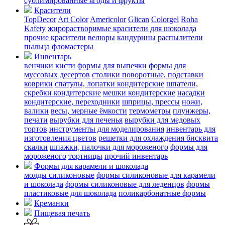
сублимированные ягоды и фрукты
Красители
TopDecor
Art Color
Americolor
Glican
Colorgel
Roha
Kafety
жирорастворимые красители для шоколада
прочие красители
велюры
кандурины
распылители
пыльца
фломастеры
Инвентарь
венчики
кисти
формы для выпечки
формы для
муссовых десертов
столики поворотные, подставки
коврики
cпатулы, лопатки кондитерские
шпатели,
скребки кондитерские
мешки кондитерские
насадки
кондитерские, переходники
шприцы, прессы
ножи,
валики
весы, мерные ёмкости
термометры
плунжеры,
печати
вырубки для печенья
вырубки для медовых
тортов
инструменты для моделирования
инвентарь для
изготовления цветов
решетки для охлаждения бисквита
скалки
шпажки, палочки для мороженого
формы для
мороженого
тортницы
прочий инвентарь
Формы для карамели и шоколада
молды силиконовые
формы силиконовые для карамели
и шоколада
формы силиконовые для леденцов
формы
пластиковые для шоколада
поликарбонатные формы
Креманки
Пищевая печать