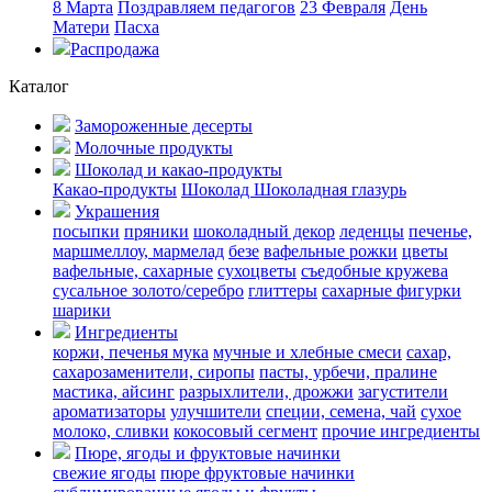
8 Марта
Поздравляем педагогов
23 Февраля
День
Матери
Пасха
Распродажа
Каталог
Замороженные десерты
Молочные продукты
Шоколад и какао-продукты
Какао-продукты
Шоколад
Шоколадная глазурь
Украшения
посыпки
пряники
шоколадный декор
леденцы
печенье,
маршмеллоу, мармелад
безе
вафельные рожки
цветы
вафельные, сахарные
сухоцветы
съедобные кружева
сусальное золото/серебро
глиттеры
сахарные фигурки
шарики
Ингредиенты
коржи, печенья
мука
мучные и хлебные смеси
сахар,
сахарозаменители, сиропы
пасты, урбечи, пралине
мастика, айсинг
разрыхлители, дрожжи
загустители
ароматизаторы
улучшители
специи, семена, чай
сухое
молоко, сливки
кокосовый сегмент
прочие ингредиенты
Пюре, ягоды и фруктовые начинки
свежие ягоды
пюре
фруктовые начинки