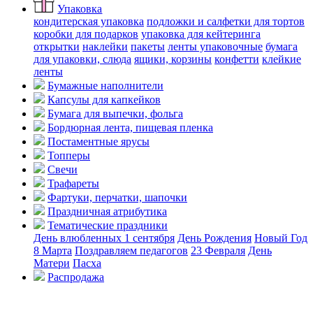
Упаковка
кондитерская упаковка
подложки и салфетки для тортов
коробки для подарков
упаковка для кейтеринга
открытки
наклейки
пакеты
ленты упаковочные
бумага
для упаковки, слюда
ящики, корзины
конфетти
клейкие
ленты
Бумажные наполнители
Капсулы для капкейков
Бумага для выпечки, фольга
Бордюрная лента, пищевая пленка
Постаментные ярусы
Топперы
Свечи
Трафареты
Фартуки, перчатки, шапочки
Праздничная атрибутика
Тематические праздники
День влюбленных
1 сентября
День Рождения
Новый Год
8 Марта
Поздравляем педагогов
23 Февраля
День
Матери
Пасха
Распродажа