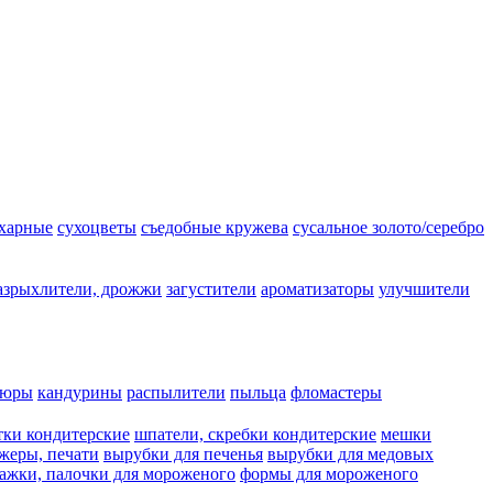
ахарные
сухоцветы
съедобные кружева
сусальное золото/серебро
азрыхлители, дрожжи
загустители
ароматизаторы
улучшители
люры
кандурины
распылители
пыльца
фломастеры
тки кондитерские
шпатели, скребки кондитерские
мешки
жеры, печати
вырубки для печенья
вырубки для медовых
ажки, палочки для мороженого
формы для мороженого