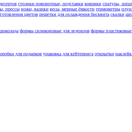
десертов
столики поворотные, подставки
коврики
cпатулы, лопа
ы, прессы
ножи, валики
весы, мерные ёмкости
термометры
плун
зготовления цветов
решетки для охлаждения бисквита
скалки
шп
 шоколада
формы силиконовые для леденцов
формы пластиковые
оробки для подарков
упаковка для кейтеринга
открытки
наклейк