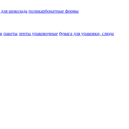
 для шоколада
поликарбонатные формы
и
пакеты
ленты упаковочные
бумага для упаковки, слюда