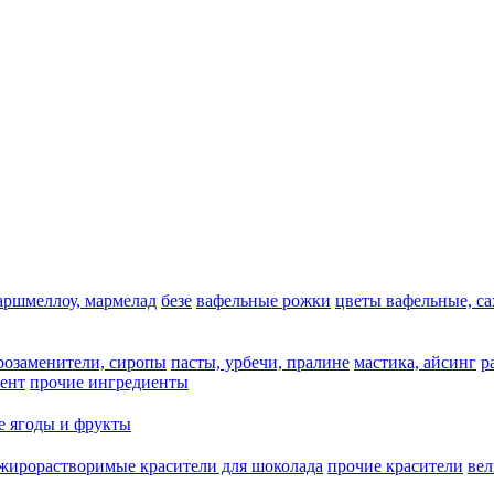
аршмеллоу, мармелад
безе
вафельные рожки
цветы вафельные, с
арозаменители, сиропы
пасты, урбечи, пралине
мастика, айсинг
р
ент
прочие ингредиенты
 ягоды и фрукты
жирорастворимые красители для шоколада
прочие красители
ве