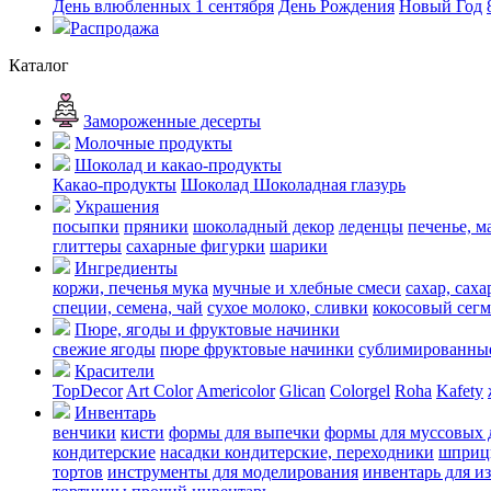
День влюбленных
1 сентября
День Рождения
Новый Год
Распродажа
Каталог
Замороженные десерты
Молочные продукты
Шоколад и какао-продукты
Какао-продукты
Шоколад
Шоколадная глазурь
Украшения
посыпки
пряники
шоколадный декор
леденцы
печенье, м
глиттеры
сахарные фигурки
шарики
Ингредиенты
коржи, печенья
мука
мучные и хлебные смеси
сахар, сах
специи, семена, чай
сухое молоко, сливки
кокосовый сегм
Пюре, ягоды и фруктовые начинки
свежие ягоды
пюре
фруктовые начинки
сублимированные
Красители
TopDecor
Art Color
Americolor
Glican
Colorgel
Roha
Kafety
Инвентарь
венчики
кисти
формы для выпечки
формы для муссовых 
кондитерские
насадки кондитерские, переходники
шприц
тортов
инструменты для моделирования
инвентарь для и