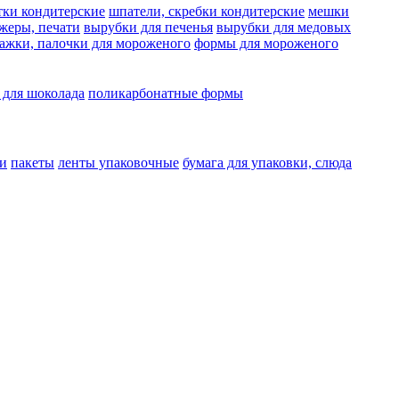
тки кондитерские
шпатели, скребки кондитерские
мешки
жеры, печати
вырубки для печенья
вырубки для медовых
ажки, палочки для мороженого
формы для мороженого
 для шоколада
поликарбонатные формы
и
пакеты
ленты упаковочные
бумага для упаковки, слюда