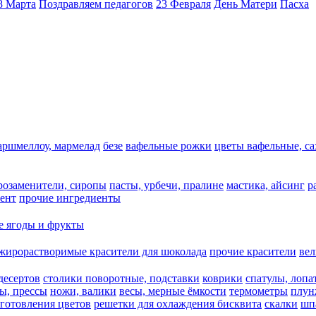
8 Марта
Поздравляем педагогов
23 Февраля
День Матери
Пасха
аршмеллоу, мармелад
безе
вафельные рожки
цветы вафельные, с
арозаменители, сиропы
пасты, урбечи, пралине
мастика, айсинг
р
ент
прочие ингредиенты
 ягоды и фрукты
жирорастворимые красители для шоколада
прочие красители
ве
десертов
столики поворотные, подставки
коврики
cпатулы, лопа
ы, прессы
ножи, валики
весы, мерные ёмкости
термометры
плун
зготовления цветов
решетки для охлаждения бисквита
скалки
шп