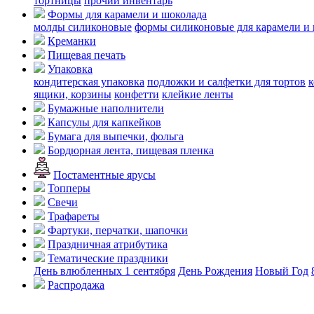
тортницы
прочий инвентарь
Формы для карамели и шоколада
молды силиконовые
формы силиконовые для карамели и
Креманки
Пищевая печать
Упаковка
кондитерская упаковка
подложки и салфетки для тортов
к
ящики, корзины
конфетти
клейкие ленты
Бумажные наполнители
Капсулы для капкейков
Бумага для выпечки, фольга
Бордюрная лента, пищевая пленка
Постаментные ярусы
Топперы
Свечи
Трафареты
Фартуки, перчатки, шапочки
Праздничная атрибутика
Тематические праздники
День влюбленных
1 сентября
День Рождения
Новый Год
Распродажа