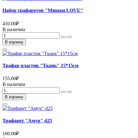
Набор трафаретов "Мишки LOVE"
410.00
₽
В наличии
В корзину
Трафар пластик "Ткань" 15*15см
155.00
₽
В наличии
В корзину
Трафарет "Амур" d25
100.00
₽