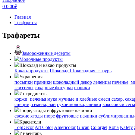
Избранное
0
0.00
₽
Главная
Трафареты
Трафареты
Замороженные десерты
Молочные продукты
Шоколад и какао-продукты
Какао-продукты
Шоколад
Шоколадная глазурь
Украшения
посыпки
пряники
шоколадный декор
леденцы
печенье, м
глиттеры
сахарные фигурки
шарики
Ингредиенты
коржи, печенья
мука
мучные и хлебные смеси
сахар, сах
специи, семена, чай
сухое молоко, сливки
кокосовый сегм
Пюре, ягоды и фруктовые начинки
свежие ягоды
пюре
фруктовые начинки
сублимированные
Красители
TopDecor
Art Color
Americolor
Glican
Colorgel
Roha
Kafety
Инвентарь