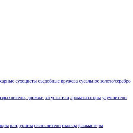
ахарные
сухоцветы
съедобные кружева
сусальное золото/серебро
азрыхлители, дрожжи
загустители
ароматизаторы
улучшители
люры
кандурины
распылители
пыльца
фломастеры