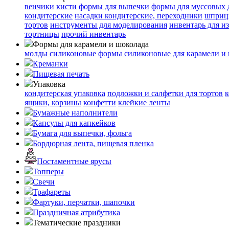
венчики
кисти
формы для выпечки
формы для муссовых 
кондитерские
насадки кондитерские, переходники
шприц
тортов
инструменты для моделирования
инвентарь для и
тортницы
прочий инвентарь
Формы для карамели и шоколада
молды силиконовые
формы силиконовые для карамели и
Креманки
Пищевая печать
Упаковка
кондитерская упаковка
подложки и салфетки для тортов
к
ящики, корзины
конфетти
клейкие ленты
Бумажные наполнители
Капсулы для капкейков
Бумага для выпечки, фольга
Бордюрная лента, пищевая пленка
Постаментные ярусы
Топперы
Свечи
Трафареты
Фартуки, перчатки, шапочки
Праздничная атрибутика
Тематические праздники