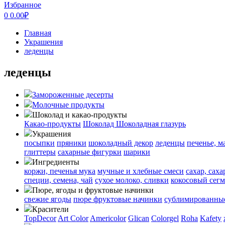
Избранное
0
0.00
₽
Главная
Украшения
леденцы
леденцы
Замороженные десерты
Молочные продукты
Шоколад и какао-продукты
Какао-продукты
Шоколад
Шоколадная глазурь
Украшения
посыпки
пряники
шоколадный декор
леденцы
печенье, м
глиттеры
сахарные фигурки
шарики
Ингредиенты
коржи, печенья
мука
мучные и хлебные смеси
сахар, сах
специи, семена, чай
сухое молоко, сливки
кокосовый сегм
Пюре, ягоды и фруктовые начинки
свежие ягоды
пюре
фруктовые начинки
сублимированные
Красители
TopDecor
Art Color
Americolor
Glican
Colorgel
Roha
Kafety