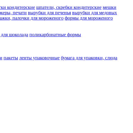
тки кондитерские
шпатели, скребки кондитерские
мешки
жеры, печати
вырубки для печенья
вырубки для медовых
ажки, палочки для мороженого
формы для мороженого
 для шоколада
поликарбонатные формы
и
пакеты
ленты упаковочные
бумага для упаковки, слюда