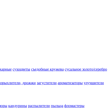
ахарные
сухоцветы
съедобные кружева
сусальное золото/серебро
азрыхлители, дрожжи
загустители
ароматизаторы
улучшители
люры
кандурины
распылители
пыльца
фломастеры