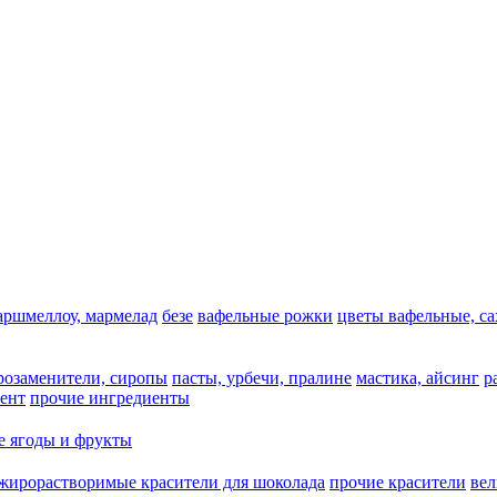
аршмеллоу, мармелад
безе
вафельные рожки
цветы вафельные, с
арозаменители, сиропы
пасты, урбечи, пралине
мастика, айсинг
р
ент
прочие ингредиенты
 ягоды и фрукты
жирорастворимые красители для шоколада
прочие красители
ве