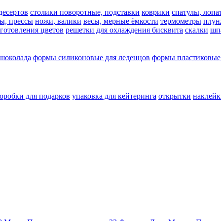
десертов
столики поворотные, подставки
коврики
cпатулы, лопа
ы, прессы
ножи, валики
весы, мерные ёмкости
термометры
плун
зготовления цветов
решетки для охлаждения бисквита
скалки
шп
 шоколада
формы силиконовые для леденцов
формы пластиковые
оробки для подарков
упаковка для кейтеринга
открытки
наклейк