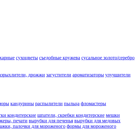
ахарные
сухоцветы
съедобные кружева
сусальное золото/серебро
азрыхлители, дрожжи
загустители
ароматизаторы
улучшители
люры
кандурины
распылители
пыльца
фломастеры
тки кондитерские
шпатели, скребки кондитерские
мешки
жеры, печати
вырубки для печенья
вырубки для медовых
ажки, палочки для мороженого
формы для мороженого