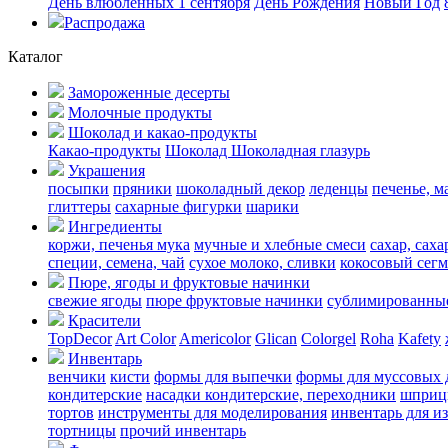
День влюбленных
1 сентября
День Рождения
Новый Год
Распродажа
Каталог
Замороженные десерты
Молочные продукты
Шоколад и какао-продукты
Какао-продукты
Шоколад
Шоколадная глазурь
Украшения
посыпки
пряники
шоколадный декор
леденцы
печенье, м
глиттеры
сахарные фигурки
шарики
Ингредиенты
коржи, печенья
мука
мучные и хлебные смеси
сахар, сах
специи, семена, чай
сухое молоко, сливки
кокосовый сегм
Пюре, ягоды и фруктовые начинки
свежие ягоды
пюре
фруктовые начинки
сублимированные
Красители
TopDecor
Art Color
Americolor
Glican
Colorgel
Roha
Kafety
Инвентарь
венчики
кисти
формы для выпечки
формы для муссовых 
кондитерские
насадки кондитерские, переходники
шприц
тортов
инструменты для моделирования
инвентарь для и
тортницы
прочий инвентарь