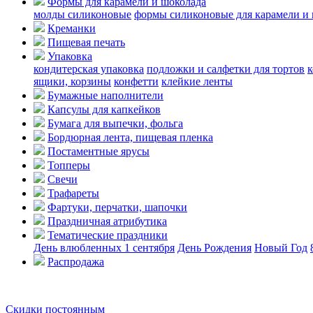
Формы для карамели и шоколада
молды силиконовые
формы силиконовые для карамели и
Креманки
Пищевая печать
Упаковка
кондитерская упаковка
подложки и салфетки для тортов
к
ящики, корзины
конфетти
клейкие ленты
Бумажные наполнители
Капсулы для капкейков
Бумага для выпечки, фольга
Бордюрная лента, пищевая пленка
Постаментные ярусы
Топперы
Свечи
Трафареты
Фартуки, перчатки, шапочки
Праздничная атрибутика
Тематические праздники
День влюбленных
1 сентября
День Рождения
Новый Год
Распродажа
Скидки постоянным