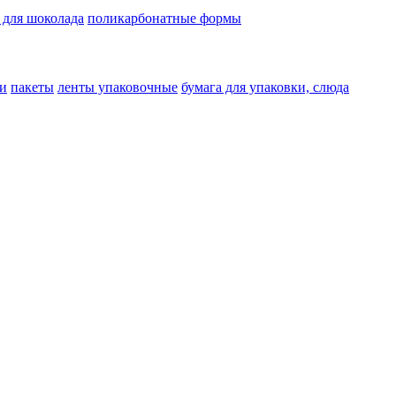
 для шоколада
поликарбонатные формы
и
пакеты
ленты упаковочные
бумага для упаковки, слюда