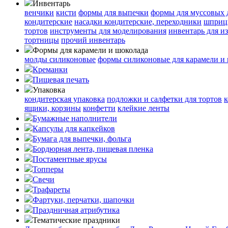
Инвентарь
венчики
кисти
формы для выпечки
формы для муссовых 
кондитерские
насадки кондитерские, переходники
шприц
тортов
инструменты для моделирования
инвентарь для и
тортницы
прочий инвентарь
Формы для карамели и шоколада
молды силиконовые
формы силиконовые для карамели и
Креманки
Пищевая печать
Упаковка
кондитерская упаковка
подложки и салфетки для тортов
к
ящики, корзины
конфетти
клейкие ленты
Бумажные наполнители
Капсулы для капкейков
Бумага для выпечки, фольга
Бордюрная лента, пищевая пленка
Постаментные ярусы
Топперы
Свечи
Трафареты
Фартуки, перчатки, шапочки
Праздничная атрибутика
Тематические праздники