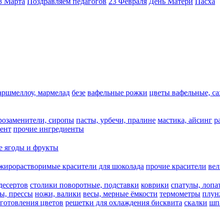
8 Марта
Поздравляем педагогов
23 Февраля
День Матери
Пасха
аршмеллоу, мармелад
безе
вафельные рожки
цветы вафельные, с
арозаменители, сиропы
пасты, урбечи, пралине
мастика, айсинг
р
ент
прочие ингредиенты
 ягоды и фрукты
жирорастворимые красители для шоколада
прочие красители
ве
десертов
столики поворотные, подставки
коврики
cпатулы, лопа
ы, прессы
ножи, валики
весы, мерные ёмкости
термометры
плун
зготовления цветов
решетки для охлаждения бисквита
скалки
шп