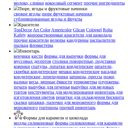
молоко, сливки
кокосовый сегмент
прочие ингредиенты
Пюре, ягоды и фруктовые начинки
свежие ягоды
пюре
фруктовые начинки
сублимированные ягоды и фрукты
Красители
TopDecor
Art Color
Americolor
Glican
Colorgel
Roha
Kafety
жирорастворимые красители для шоколада
прочие красители
велюры
кандурины
распылители
пыльца
фломастеры
Инвентарь
венчики
кисти
формы для выпечки
формы для
муссовых десертов
столики поворотные, подставки
коврики
cпатулы, лопатки кондитерские
шпатели,
скребки кондитерские
мешки кондитерские
насадки
кондитерские, переходники
шприцы, прессы
ножи,
валики
весы, мерные ёмкости
термометры
плунжеры,
печати
вырубки для печенья
вырубки для медовых
тортов
инструменты для моделирования
инвентарь для
изготовления цветов
решетки для охлаждения бисквита
скалки
шпажки, палочки для мороженого
формы для
мороженого
тортницы
прочий инвентарь
Формы для карамели и шоколада
молды силиконовые
формы силиконовые для карамели