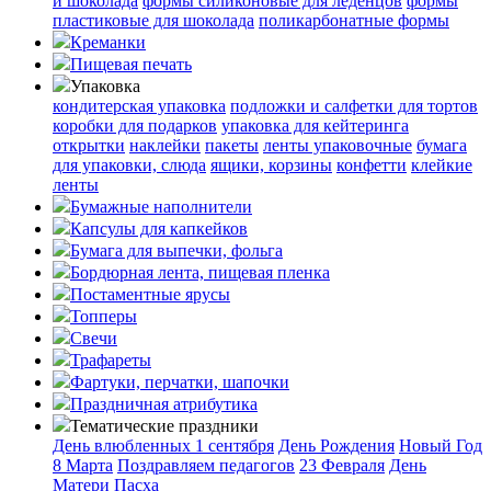
и шоколада
формы силиконовые для леденцов
формы
пластиковые для шоколада
поликарбонатные формы
Креманки
Пищевая печать
Упаковка
кондитерская упаковка
подложки и салфетки для тортов
коробки для подарков
упаковка для кейтеринга
открытки
наклейки
пакеты
ленты упаковочные
бумага
для упаковки, слюда
ящики, корзины
конфетти
клейкие
ленты
Бумажные наполнители
Капсулы для капкейков
Бумага для выпечки, фольга
Бордюрная лента, пищевая пленка
Постаментные ярусы
Топперы
Свечи
Трафареты
Фартуки, перчатки, шапочки
Праздничная атрибутика
Тематические праздники
День влюбленных
1 сентября
День Рождения
Новый Год
8 Марта
Поздравляем педагогов
23 Февраля
День
Матери
Пасха