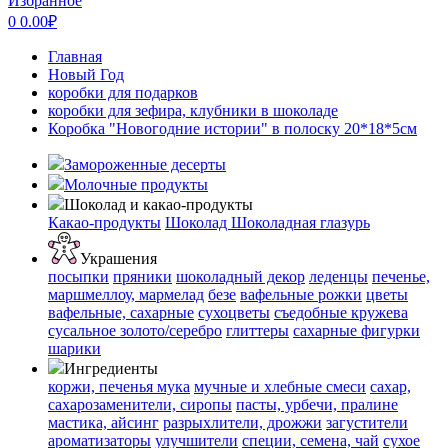
Избранное
0
0.00
₽
Главная
Новый Год
коробки для подарков
коробки для зефира, клубники в шоколаде
Коробка "Новогодние истории" в полоску 20*18*5см
Замороженные десерты
Молочные продукты
Шоколад и какао-продукты
Какао-продукты
Шоколад
Шоколадная глазурь
Украшения
посыпки
пряники
шоколадный декор
леденцы
печенье,
маршмеллоу, мармелад
безе
вафельные рожки
цветы
вафельные, сахарные
сухоцветы
съедобные кружева
сусальное золото/серебро
глиттеры
сахарные фигурки
шарики
Ингредиенты
коржи, печенья
мука
мучные и хлебные смеси
сахар,
сахарозаменители, сиропы
пасты, урбечи, пралине
мастика, айсинг
разрыхлители, дрожжи
загустители
ароматизаторы
улучшители
специи, семена, чай
сухое