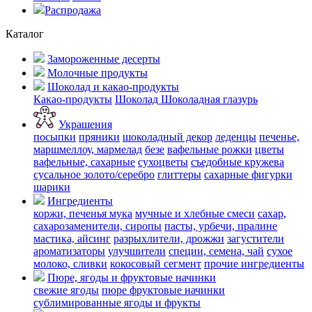
Распродажа
Каталог
Замороженные десерты
Молочные продукты
Шоколад и какао-продукты
Какао-продукты
Шоколад
Шоколадная глазурь
Украшения
посыпки
пряники
шоколадный декор
леденцы
печенье,
маршмеллоу, мармелад
безе
вафельные рожки
цветы
вафельные, сахарные
сухоцветы
съедобные кружева
сусальное золото/серебро
глиттеры
сахарные фигурки
шарики
Ингредиенты
коржи, печенья
мука
мучные и хлебные смеси
сахар,
сахарозаменители, сиропы
пасты, урбечи, пралине
мастика, айсинг
разрыхлители, дрожжи
загустители
ароматизаторы
улучшители
специи, семена, чай
сухое
молоко, сливки
кокосовый сегмент
прочие ингредиенты
Пюре, ягоды и фруктовые начинки
свежие ягоды
пюре
фруктовые начинки
сублимированные ягоды и фрукты