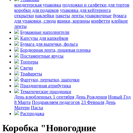
кондитерская упаковка
подложки и салфетки для тортов
коробки для подарков
упаковка для кейтеринга
открытки
наклейки
пакеты
ленты упаковочные
бумага
для упаковки, слюда
ящики, корзины
конфетти
клейкие
ленты
Бумажные наполнители
Капсулы для капкейков
Бумага для выпечки, фольга
Бордюрная лента, пищевая пленка
Постаментные ярусы
Топперы
Свечи
Трафареты
Фартуки, перчатки, шапочки
Праздничная атрибутика
Тематические праздники
День влюбленных
1 сентября
День Рождения
Новый Год
8 Марта
Поздравляем педагогов
23 Февраля
День
Матери
Пасха
Распродажа
Коробка "Новогодние