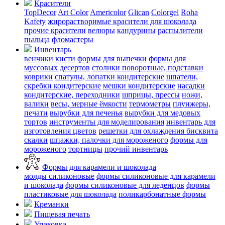
Красители
TopDecor
Art Color
Americolor
Glican
Colorgel
Roha
Kafety
жирорастворимые красители для шоколада
прочие красители
велюры
кандурины
распылители
пыльца
фломастеры
Инвентарь
венчики
кисти
формы для выпечки
формы для
муссовых десертов
столики поворотные, подставки
коврики
cпатулы, лопатки кондитерские
шпатели,
скребки кондитерские
мешки кондитерские
насадки
кондитерские, переходники
шприцы, прессы
ножи,
валики
весы, мерные ёмкости
термометры
плунжеры,
печати
вырубки для печенья
вырубки для медовых
тортов
инструменты для моделирования
инвентарь для
изготовления цветов
решетки для охлаждения бисквита
скалки
шпажки, палочки для мороженого
формы для
мороженого
тортницы
прочий инвентарь
Формы для карамели и шоколада
молды силиконовые
формы силиконовые для карамели
и шоколада
формы силиконовые для леденцов
формы
пластиковые для шоколада
поликарбонатные формы
Креманки
Пищевая печать
Упаковка