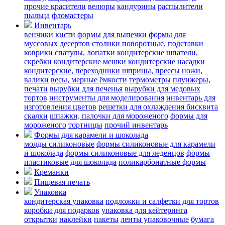
прочие красители
велюры
кандурины
распылители
пыльца
фломастеры
Инвентарь
венчики
кисти
формы для выпечки
формы для
муссовых десертов
столики поворотные, подставки
коврики
cпатулы, лопатки кондитерские
шпатели,
скребки кондитерские
мешки кондитерские
насадки
кондитерские, переходники
шприцы, прессы
ножи,
валики
весы, мерные ёмкости
термометры
плунжеры,
печати
вырубки для печенья
вырубки для медовых
тортов
инструменты для моделирования
инвентарь для
изготовления цветов
решетки для охлаждения бисквита
скалки
шпажки, палочки для мороженого
формы для
мороженого
тортницы
прочий инвентарь
Формы для карамели и шоколада
молды силиконовые
формы силиконовые для карамели
и шоколада
формы силиконовые для леденцов
формы
пластиковые для шоколада
поликарбонатные формы
Креманки
Пищевая печать
Упаковка
кондитерская упаковка
подложки и салфетки для тортов
коробки для подарков
упаковка для кейтеринга
открытки
наклейки
пакеты
ленты упаковочные
бумага