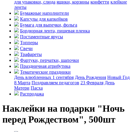
для упаковки, слюда
ящики, корзины
конфетти
клейкие
ленты
Бумажные наполнители
Капсулы для капкейков
Бумага для выпечки, фольга
Бордюрная лента, пищевая пленка
Постаментные ярусы
Топперы
Свечи
Трафареты
Фартуки, перчатки, шапочки
Праздничная атрибутика
Тематические праздники
День влюбленных
1 сентября
День Рождения
Новый Год
8 Марта
Поздравляем педагогов
23 Февраля
День
Матери
Пасха
Распродажа
Наклейки на подарки "Ночь
перед Рождеством", 500шт