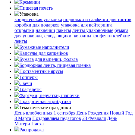
Креманки
Пищевая печать
Упаковка
кондитерская упаковка
подложки и салфетки для тортов
коробки для подарков
упаковка для кейтеринга
открытки
наклейки
пакеты
ленты упаковочные
бумага
для упаковки, слюда
ящики, корзины
конфетти
клейкие
ленты
Бумажные наполнители
Капсулы для капкейков
Бумага для выпечки, фольга
Бордюрная лента, пищевая пленка
Постаментные ярусы
Топперы
Свечи
Трафареты
Фартуки, перчатки, шапочки
Праздничная атрибутика
Тематические праздники
День влюбленных
1 сентября
День Рождения
Новый Год
8 Марта
Поздравляем педагогов
23 Февраля
День
Матери
Пасха
Распродажа