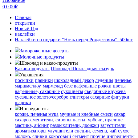
Избранное
0
0.00
₽
Главная
открытки
Новый Год
наклейки
Наклейки на подарки "Ночь перед Рождеством", 500шт
Замороженные десерты
Молочные продукты
Шоколад и какао-продукты
Какао-продукты
Шоколад
Шоколадная глазурь
Украшения
посыпки
пряники
шоколадный декор
леденцы
печенье,
маршмеллоу, мармелад
безе
вафельные рожки
цветы
вафельные, сахарные
сухоцветы
съедобные кружева
сусальное золото/серебро
глиттеры
сахарные фигурки
шарики
Ингредиенты
коржи, печенья
мука
мучные и хлебные смеси
сахар,
сахарозаменители, сиропы
пасты, урбечи, пралине
мастика, айсинг
разрыхлители, дрожжи
загустители
ароматизаторы
улучшители
специи, семена, чай
сухое
молоко, сливки
кокосовый сегмент
прочие ингредиенты