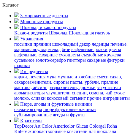
Каталог
Замороженные десерты
Молочные продукты
Шоколад и какао-продукты
Какао-продукты
Шоколад
Шоколадная глазурь
Украшения
посыпки
пряники
шоколадный декор
леденцы
печенье,
маршмеллоу, мармелад
безе
вафельные рожки
цветы
вафельные, сахарные
сухоцветы
съедобные кружева
сусальное золото/серебро
глиттеры
сахарные фигурки
шарики
Ингредиенты
коржи, печенья
мука
мучные и хлебные смеси
сахар,
сахарозаменители, сиропы
пасты, урбечи, пралине
мастика, айсинг
разрыхлители, дрожжи
загустители
ароматизаторы
улучшители
специи, семена, чай
сухое
молоко, сливки
кокосовый сегмент
прочие ингредиенты
Пюре, ягоды и фруктовые начинки
свежие ягоды
пюре
фруктовые начинки
сублимированные ягоды и фрукты
Красители
TopDecor
Art Color
Americolor
Glican
Colorgel
Roha
Kafety
жирорастворимые красители для шоколада