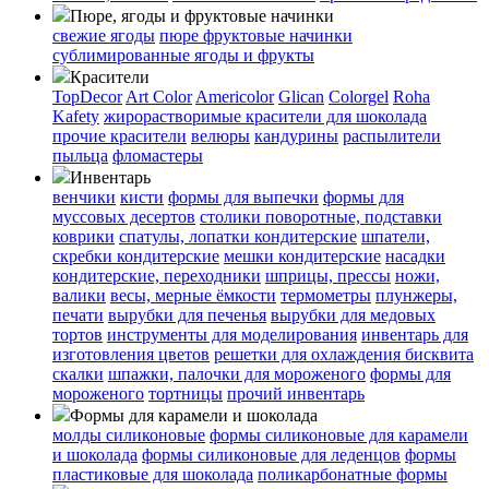
Пюре, ягоды и фруктовые начинки
свежие ягоды
пюре
фруктовые начинки
сублимированные ягоды и фрукты
Красители
TopDecor
Art Color
Americolor
Glican
Colorgel
Roha
Kafety
жирорастворимые красители для шоколада
прочие красители
велюры
кандурины
распылители
пыльца
фломастеры
Инвентарь
венчики
кисти
формы для выпечки
формы для
муссовых десертов
столики поворотные, подставки
коврики
cпатулы, лопатки кондитерские
шпатели,
скребки кондитерские
мешки кондитерские
насадки
кондитерские, переходники
шприцы, прессы
ножи,
валики
весы, мерные ёмкости
термометры
плунжеры,
печати
вырубки для печенья
вырубки для медовых
тортов
инструменты для моделирования
инвентарь для
изготовления цветов
решетки для охлаждения бисквита
скалки
шпажки, палочки для мороженого
формы для
мороженого
тортницы
прочий инвентарь
Формы для карамели и шоколада
молды силиконовые
формы силиконовые для карамели
и шоколада
формы силиконовые для леденцов
формы
пластиковые для шоколада
поликарбонатные формы