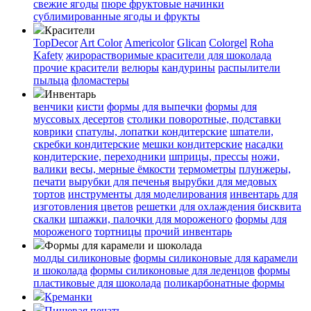
свежие ягоды
пюре
фруктовые начинки
сублимированные ягоды и фрукты
Красители
TopDecor
Art Color
Americolor
Glican
Colorgel
Roha
Kafety
жирорастворимые красители для шоколада
прочие красители
велюры
кандурины
распылители
пыльца
фломастеры
Инвентарь
венчики
кисти
формы для выпечки
формы для
муссовых десертов
столики поворотные, подставки
коврики
cпатулы, лопатки кондитерские
шпатели,
скребки кондитерские
мешки кондитерские
насадки
кондитерские, переходники
шприцы, прессы
ножи,
валики
весы, мерные ёмкости
термометры
плунжеры,
печати
вырубки для печенья
вырубки для медовых
тортов
инструменты для моделирования
инвентарь для
изготовления цветов
решетки для охлаждения бисквита
скалки
шпажки, палочки для мороженого
формы для
мороженого
тортницы
прочий инвентарь
Формы для карамели и шоколада
молды силиконовые
формы силиконовые для карамели
и шоколада
формы силиконовые для леденцов
формы
пластиковые для шоколада
поликарбонатные формы
Креманки
Пищевая печать