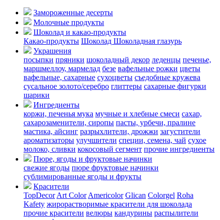
Замороженные десерты
Молочные продукты
Шоколад и какао-продукты
Какао-продукты
Шоколад
Шоколадная глазурь
Украшения
посыпки
пряники
шоколадный декор
леденцы
печенье,
маршмеллоу, мармелад
безе
вафельные рожки
цветы
вафельные, сахарные
сухоцветы
съедобные кружева
сусальное золото/серебро
глиттеры
сахарные фигурки
шарики
Ингредиенты
коржи, печенья
мука
мучные и хлебные смеси
сахар,
сахарозаменители, сиропы
пасты, урбечи, пралине
мастика, айсинг
разрыхлители, дрожжи
загустители
ароматизаторы
улучшители
специи, семена, чай
сухое
молоко, сливки
кокосовый сегмент
прочие ингредиенты
Пюре, ягоды и фруктовые начинки
свежие ягоды
пюре
фруктовые начинки
сублимированные ягоды и фрукты
Красители
TopDecor
Art Color
Americolor
Glican
Colorgel
Roha
Kafety
жирорастворимые красители для шоколада
прочие красители
велюры
кандурины
распылители