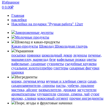
Избранное
0
0.00
₽
Главная
наклейки
Наклейки на подарки "Ручная работа" 12шт
Замороженные десерты
Молочные продукты
Шоколад и какао-продукты
Какао-продукты
Шоколад
Шоколадная глазурь
Украшения
посыпки
пряники
шоколадный декор
леденцы
печенье,
маршмеллоу, мармелад
безе
вафельные рожки
цветы
вафельные, сахарные
сухоцветы
съедобные кружева
сусальное золото/серебро
глиттеры
сахарные фигурки
шарики
Ингредиенты
коржи, печенья
мука
мучные и хлебные смеси
сахар,
сахарозаменители, сиропы
пасты, урбечи, пралине
мастика, айсинг
разрыхлители, дрожжи
загустители
ароматизаторы
улучшители
специи, семена, чай
сухое
молоко, сливки
кокосовый сегмент
прочие ингредиенты
Пюре, ягоды и фруктовые начинки