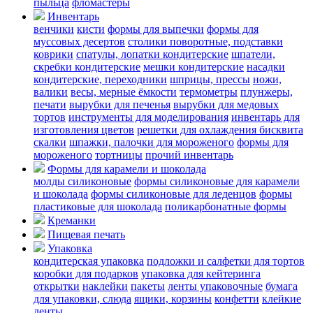
пыльца
фломастеры
Инвентарь
венчики
кисти
формы для выпечки
формы для
муссовых десертов
столики поворотные, подставки
коврики
cпатулы, лопатки кондитерские
шпатели,
скребки кондитерские
мешки кондитерские
насадки
кондитерские, переходники
шприцы, прессы
ножи,
валики
весы, мерные ёмкости
термометры
плунжеры,
печати
вырубки для печенья
вырубки для медовых
тортов
инструменты для моделирования
инвентарь для
изготовления цветов
решетки для охлаждения бисквита
скалки
шпажки, палочки для мороженого
формы для
мороженого
тортницы
прочий инвентарь
Формы для карамели и шоколада
молды силиконовые
формы силиконовые для карамели
и шоколада
формы силиконовые для леденцов
формы
пластиковые для шоколада
поликарбонатные формы
Креманки
Пищевая печать
Упаковка
кондитерская упаковка
подложки и салфетки для тортов
коробки для подарков
упаковка для кейтеринга
открытки
наклейки
пакеты
ленты упаковочные
бумага
для упаковки, слюда
ящики, корзины
конфетти
клейкие
ленты