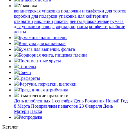
Упаковка
кондитерская упаковка
подложки и салфетки для тортов
коробки для подарков
упаковка для кейтеринга
открытки
наклейки
пакеты
ленты упаковочные
бумага
для упаковки, слюда
ящики, корзины
конфетти
клейкие
ленты
Бумажные наполнители
Капсулы для капкейков
Бумага для выпечки, фольга
Бордюрная лента, пищевая пленка
Постаментные ярусы
Топперы
Свечи
Трафареты
Фартуки, перчатки, шапочки
Праздничная атрибутика
Тематические праздники
День влюбленных
1 сентября
День Рождения
Новый Год
8 Марта
Поздравляем педагогов
23 Февраля
День
Матери
Пасха
Распродажа
Каталог