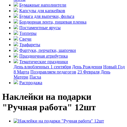
Бумажные наполнители
Капсулы для капкейков
Бумага для выпечки, фольга
Бордюрная лента, пищевая пленка
Постаментные ярусы
Топперы
Свечи
Трафареты
Фартуки, перчатки, шапочки
Праздничная атрибутика
Тематические праздники
День влюбленных
1 сентября
День Рождения
Новый Год
8 Марта
Поздравляем педагогов
23 Февраля
День
Матери
Пасха
Распродажа
Наклейки на подарки
"Ручная работа" 12шт