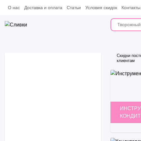
О нас
Доставка и оплата
Статьи
Условия скидок
Контакты
Скидки пос
клиентам
Замороженные десерты
Молочные продукты
Шоколад и какао-продукты
ИНСТРУ
Какао-продукты
Украшения
КОНДИТ
Шоколад
посыпки
Ингредиенты
Шоколадная глазурь
пряники