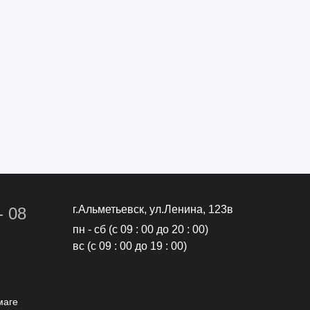
г.Альметьевск, ул.Ленина, 123в
- 08
пн - сб (с 09 : 00 до 20 : 00)
вс (с 09 : 00 до 19 : 00)
маге