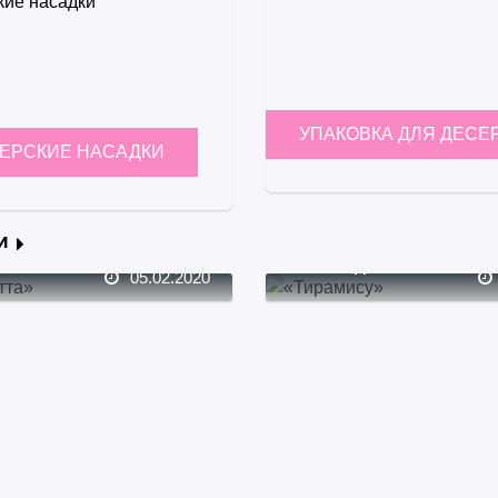
УПАКОВКА ДЛЯ ДЕСЕ
ЕРСКИЕ НАСАДКИ
и
2104
лее...
Читать далее...
05.02.2020
отта»
«Тирамису»
Рецепт рассчитан на 9 креманок «Волна» объемом 80 мл.Для СЛИВОЧНОЙ МАССЫ нам потребуется:- 400 гр сливок,- 100 гр кокосового молока,80 гр сахара,- 1-2ч.л. жасминового чая (тут регулируйте степень ароматизации,много – плохо, мало – тоже),- семена половины или целого стручка ванили (мы добавили ваниль