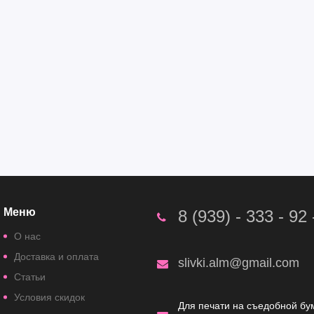
Меню
8 (939) - 333 - 92 
О нас
Доставка и оплата
slivki.alm@gmail.com
Статьи
Условия скидок
Для печати на съедобной бу