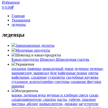
Избранное
0
0.00
₽
Главная
Украшения
леденцы
леденцы
Замороженные десерты
Молочные продукты
Шоколад и какао-продукты
Какао-продукты
Шоколад
Шоколадная глазурь
Украшения
посыпки
пряники
шоколадный декор
леденцы
печенье,
маршмеллоу, мармелад
безе
вафельные рожки
цветы
вафельные, сахарные
сухоцветы
съедобные кружева
сусальное золото/серебро
глиттеры
сахарные фигурки
шарики
Ингредиенты
коржи, печенья
мука
мучные и хлебные смеси
сахар,
сахарозаменители, сиропы
пасты, урбечи, пралине
мастика, айсинг
разрыхлители, дрожжи
загустители