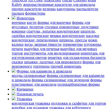
TopDecor
Art Color
Americolor
Glican
Colorgel
Roha
Kafety
жирорастворимые красители для шоколада
прочие красители
велюры
кандурины
распылители
пыльца
фломастеры
Инвентарь
венчики
кисти
формы для выпечки
формы для
муссовых десертов
столики поворотные, подставки
коврики
cпатулы, лопатки кондитерские
шпатели,
скребки кондитерские
мешки кондитерские
насадки
кондитерские, переходники
шприцы, прессы
ножи,
валики
весы, мерные ёмкости
термометры
плунжеры,
печати
вырубки для печенья
вырубки для медовых
тортов
инструменты для моделирования
инвентарь для
изготовления цветов
решетки для охлаждения бисквита
скалки
шпажки, палочки для мороженого
формы для
мороженого
тортницы
прочий инвентарь
Формы для карамели и шоколада
молды силиконовые
формы силиконовые для карамели
и шоколада
формы силиконовые для леденцов
формы
пластиковые для шоколада
поликарбонатные формы
Креманки
Пищевая печать
Упаковка
кондитерская упаковка
подложки и салфетки для тортов
коробки для подарков
упаковка для кейтеринга