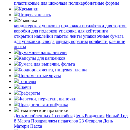
пластиковые для шоколада
поликарбонатные формы
Креманки
Пищевая печать
Упаковка
кондитерская упаковка
подложки и салфетки для тортов
коробки для подарков
упаковка для кейтеринга
открытки
наклейки
пакеты
ленты упаковочные
бумага
для упаковки, слюда
ящики, корзины
конфетти
клейкие
ленты
Бумажные наполнители
Капсулы для капкейков
Бумага для выпечки, фольга
Бордюрная лента, пищевая пленка
Постаментные ярусы
Топперы
Свечи
Трафареты
Фартуки, перчатки, шапочки
Праздничная атрибутика
Тематические праздники
День влюбленных
1 сентября
День Рождения
Новый Год
8 Марта
Поздравляем педагогов
23 Февраля
День
Матери
Пасха