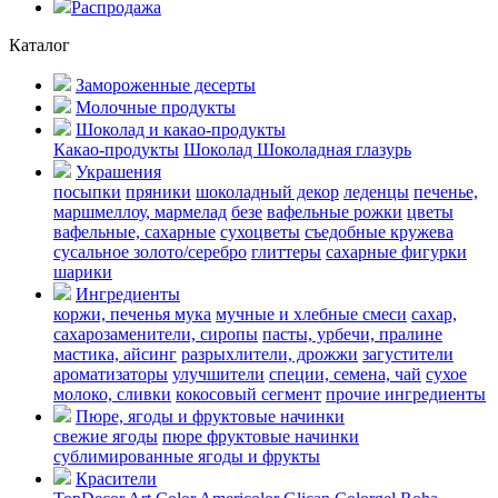
Распродажа
Каталог
Замороженные десерты
Молочные продукты
Шоколад и какао-продукты
Какао-продукты
Шоколад
Шоколадная глазурь
Украшения
посыпки
пряники
шоколадный декор
леденцы
печенье,
маршмеллоу, мармелад
безе
вафельные рожки
цветы
вафельные, сахарные
сухоцветы
съедобные кружева
сусальное золото/серебро
глиттеры
сахарные фигурки
шарики
Ингредиенты
коржи, печенья
мука
мучные и хлебные смеси
сахар,
сахарозаменители, сиропы
пасты, урбечи, пралине
мастика, айсинг
разрыхлители, дрожжи
загустители
ароматизаторы
улучшители
специи, семена, чай
сухое
молоко, сливки
кокосовый сегмент
прочие ингредиенты
Пюре, ягоды и фруктовые начинки
свежие ягоды
пюре
фруктовые начинки
сублимированные ягоды и фрукты
Красители