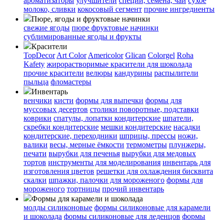
ароматизаторы
улучшители
специи, семена, чай
сухое
молоко, сливки
кокосовый сегмент
прочие ингредиенты
Пюре, ягоды и фруктовые начинки
свежие ягоды
пюре
фруктовые начинки
сублимированные ягоды и фрукты
Красители
TopDecor
Art Color
Americolor
Glican
Colorgel
Roha
Kafety
жирорастворимые красители для шоколада
прочие красители
велюры
кандурины
распылители
пыльца
фломастеры
Инвентарь
венчики
кисти
формы для выпечки
формы для
муссовых десертов
столики поворотные, подставки
коврики
cпатулы, лопатки кондитерские
шпатели,
скребки кондитерские
мешки кондитерские
насадки
кондитерские, переходники
шприцы, прессы
ножи,
валики
весы, мерные ёмкости
термометры
плунжеры,
печати
вырубки для печенья
вырубки для медовых
тортов
инструменты для моделирования
инвентарь для
изготовления цветов
решетки для охлаждения бисквита
скалки
шпажки, палочки для мороженого
формы для
мороженого
тортницы
прочий инвентарь
Формы для карамели и шоколада
молды силиконовые
формы силиконовые для карамели
и шоколада
формы силиконовые для леденцов
формы