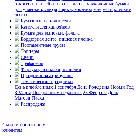
открытки
наклейки
пакеты
ленты упаковочные
бумага
для упаковки, слюда
ящики, корзины
конфетти
клейкие
ленты
Бумажные наполнители
Капсулы для капкейков
Бумага для выпечки, фольга
Бордюрная лента, пищевая пленка
Постаментные ярусы
Топперы
Свечи
Трафареты
Фартуки, перчатки, шапочки
Праздничная атрибутика
Тематические праздники
День влюбленных
1 сентября
День Рождения
Новый Год
8 Марта
Поздравляем педагогов
23 Февраля
День
Матери
Пасха
Распродажа
Скидки постоянным
клиентам