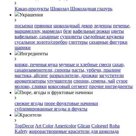
Какао-продукты
Шоколад
Шоколадная глазурь
Украшения
посыпки
пряники
шоколадный декор
леденцы
печенье,
маршмеллоу, мармелад
безе
вафельные рожки
цветы
вафельные, сахарные
сухоцветы
съедобные кружева
сусальное золото/серебро
глиттеры
сахарные фигурки
шарики
Ингредиенты
коржи, печенья
мука
мучные и хлебные смеси
сахар,
сахарозаменители, сиропы
пасты, урбечи, пралине
мастика, айсинг
разрыхлители, дрожжи
загустители
ароматизаторы
улучшители
специи, семена, чай
сухое
молоко, сливки
кокосовый сегмент
прочие ингредиенты
Пюре, ягоды и фруктовые начинки
свежие ягоды
пюре
фруктовые начинки
сублимированные ягоды и фрукты
Красители
TopDecor
Art Color
Americolor
Glican
Colorgel
Roha
Kafety
жирорастворимые красители для шоколада