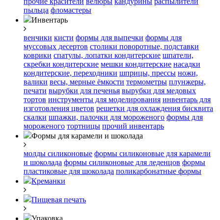
прочие красители
велюры
кандурины
распылители
пыльца
фломастеры
Инвентарь
венчики
кисти
формы для выпечки
формы для
муссовых десертов
столики поворотные, подставки
коврики
cпатулы, лопатки кондитерские
шпатели,
скребки кондитерские
мешки кондитерские
насадки
кондитерские, переходники
шприцы, прессы
ножи,
валики
весы, мерные ёмкости
термометры
плунжеры,
печати
вырубки для печенья
вырубки для медовых
тортов
инструменты для моделирования
инвентарь для
изготовления цветов
решетки для охлаждения бисквита
скалки
шпажки, палочки для мороженого
формы для
мороженого
тортницы
прочий инвентарь
Формы для карамели и шоколада
молды силиконовые
формы силиконовые для карамели
и шоколада
формы силиконовые для леденцов
формы
пластиковые для шоколада
поликарбонатные формы
Креманки
Пищевая печать
Упаковка