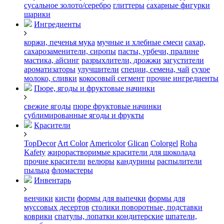
сусальное золото/серебро
глиттеры
сахарные фигурки
шарики
Ингредиенты
коржи, печенья
мука
мучные и хлебные смеси
сахар,
сахарозаменители, сиропы
пасты, урбечи, пралине
мастика, айсинг
разрыхлители, дрожжи
загустители
ароматизаторы
улучшители
специи, семена, чай
сухое
молоко, сливки
кокосовый сегмент
прочие ингредиенты
Пюре, ягоды и фруктовые начинки
свежие ягоды
пюре
фруктовые начинки
сублимированные ягоды и фрукты
Красители
TopDecor
Art Color
Americolor
Glican
Colorgel
Roha
Kafety
жирорастворимые красители для шоколада
прочие красители
велюры
кандурины
распылители
пыльца
фломастеры
Инвентарь
венчики
кисти
формы для выпечки
формы для
муссовых десертов
столики поворотные, подставки
коврики
cпатулы, лопатки кондитерские
шпатели,