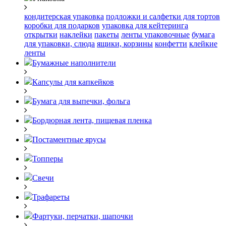
кондитерская упаковка
подложки и салфетки для тортов
коробки для подарков
упаковка для кейтеринга
открытки
наклейки
пакеты
ленты упаковочные
бумага
для упаковки, слюда
ящики, корзины
конфетти
клейкие
ленты
Бумажные наполнители
Капсулы для капкейков
Бумага для выпечки, фольга
Бордюрная лента, пищевая пленка
Постаментные ярусы
Топперы
Свечи
Трафареты
Фартуки, перчатки, шапочки