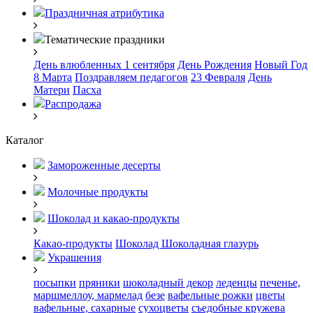
Праздничная атрибутика
Тематические праздники
День влюбленных
1 сентября
День Рождения
Новый Год
8 Марта
Поздравляем педагогов
23 Февраля
День
Матери
Пасха
Распродажа
Каталог
Замороженные десерты
Молочные продукты
Шоколад и какао-продукты
Какао-продукты
Шоколад
Шоколадная глазурь
Украшения
посыпки
пряники
шоколадный декор
леденцы
печенье,
маршмеллоу, мармелад
безе
вафельные рожки
цветы
вафельные, сахарные
сухоцветы
съедобные кружева