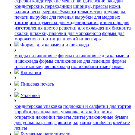
скребки кондитерские
мешки кондитерские
насадки
кондитерские, переходники
шприцы, прессы
ножи,
валики
весы, мерные ёмкости
термометры
плунжеры,
печати
вырубки для печенья
вырубки для медовых
тортов
инструменты для моделирования
инвентарь для
изготовления цветов
решетки для охлаждения бисквита
скалки
шпажки, палочки для мороженого
формы для
мороженого
тортницы
прочий инвентарь
Формы для карамели и шоколада
молды силиконовые
формы силиконовые для карамели
и шоколада
формы силиконовые для леденцов
формы
пластиковые для шоколада
поликарбонатные формы
Креманки
Пищевая печать
Упаковка
кондитерская упаковка
подложки и салфетки для тортов
коробки для подарков
упаковка для кейтеринга
открытки
наклейки
пакеты
ленты упаковочные
бумага
для упаковки, слюда
ящики, корзины
конфетти
клейкие
ленты
Бумажные наполнители