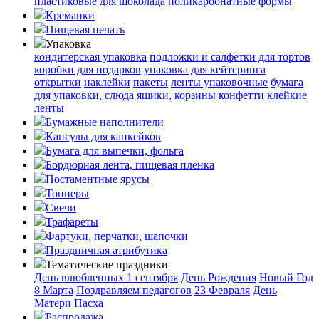
пластиковые для шоколада
поликарбонатные формы
Креманки
Пищевая печать
Упаковка
кондитерская упаковка
подложки и салфетки для тортов
коробки для подарков
упаковка для кейтеринга
открытки
наклейки
пакеты
ленты упаковочные
бумага
для упаковки, слюда
ящики, корзины
конфетти
клейкие
ленты
Бумажные наполнители
Капсулы для капкейков
Бумага для выпечки, фольга
Бордюрная лента, пищевая пленка
Постаментные ярусы
Топперы
Свечи
Трафареты
Фартуки, перчатки, шапочки
Праздничная атрибутика
Тематические праздники
День влюбленных
1 сентября
День Рождения
Новый Год
8 Марта
Поздравляем педагогов
23 Февраля
День
Матери
Пасха
Распродажа