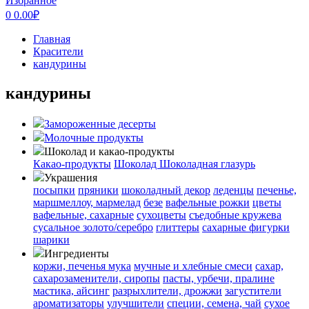
Избранное
0
0.00
₽
Главная
Красители
кандурины
кандурины
Замороженные десерты
Молочные продукты
Шоколад и какао-продукты
Какао-продукты
Шоколад
Шоколадная глазурь
Украшения
посыпки
пряники
шоколадный декор
леденцы
печенье,
маршмеллоу, мармелад
безе
вафельные рожки
цветы
вафельные, сахарные
сухоцветы
съедобные кружева
сусальное золото/серебро
глиттеры
сахарные фигурки
шарики
Ингредиенты
коржи, печенья
мука
мучные и хлебные смеси
сахар,
сахарозаменители, сиропы
пасты, урбечи, пралине
мастика, айсинг
разрыхлители, дрожжи
загустители
ароматизаторы
улучшители
специи, семена, чай
сухое