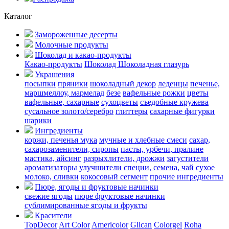
Каталог
Замороженные десерты
Молочные продукты
Шоколад и какао-продукты
Какао-продукты
Шоколад
Шоколадная глазурь
Украшения
посыпки
пряники
шоколадный декор
леденцы
печенье,
маршмеллоу, мармелад
безе
вафельные рожки
цветы
вафельные, сахарные
сухоцветы
съедобные кружева
сусальное золото/серебро
глиттеры
сахарные фигурки
шарики
Ингредиенты
коржи, печенья
мука
мучные и хлебные смеси
сахар,
сахарозаменители, сиропы
пасты, урбечи, пралине
мастика, айсинг
разрыхлители, дрожжи
загустители
ароматизаторы
улучшители
специи, семена, чай
сухое
молоко, сливки
кокосовый сегмент
прочие ингредиенты
Пюре, ягоды и фруктовые начинки
свежие ягоды
пюре
фруктовые начинки
сублимированные ягоды и фрукты
Красители
TopDecor
Art Color
Americolor
Glican
Colorgel
Roha