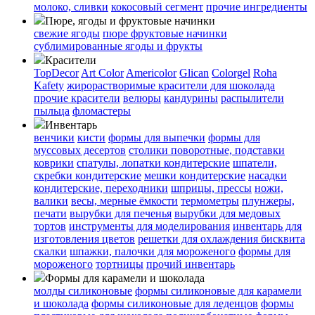
молоко, сливки
кокосовый сегмент
прочие ингредиенты
Пюре, ягоды и фруктовые начинки
свежие ягоды
пюре
фруктовые начинки
сублимированные ягоды и фрукты
Красители
TopDecor
Art Color
Americolor
Glican
Colorgel
Roha
Kafety
жирорастворимые красители для шоколада
прочие красители
велюры
кандурины
распылители
пыльца
фломастеры
Инвентарь
венчики
кисти
формы для выпечки
формы для
муссовых десертов
столики поворотные, подставки
коврики
cпатулы, лопатки кондитерские
шпатели,
скребки кондитерские
мешки кондитерские
насадки
кондитерские, переходники
шприцы, прессы
ножи,
валики
весы, мерные ёмкости
термометры
плунжеры,
печати
вырубки для печенья
вырубки для медовых
тортов
инструменты для моделирования
инвентарь для
изготовления цветов
решетки для охлаждения бисквита
скалки
шпажки, палочки для мороженого
формы для
мороженого
тортницы
прочий инвентарь
Формы для карамели и шоколада
молды силиконовые
формы силиконовые для карамели
и шоколада
формы силиконовые для леденцов
формы