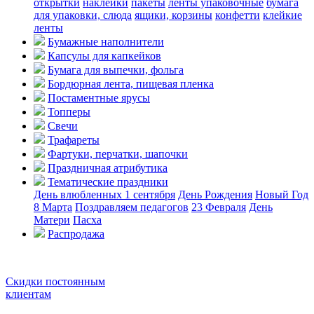
открытки
наклейки
пакеты
ленты упаковочные
бумага
для упаковки, слюда
ящики, корзины
конфетти
клейкие
ленты
Бумажные наполнители
Капсулы для капкейков
Бумага для выпечки, фольга
Бордюрная лента, пищевая пленка
Постаментные ярусы
Топперы
Свечи
Трафареты
Фартуки, перчатки, шапочки
Праздничная атрибутика
Тематические праздники
День влюбленных
1 сентября
День Рождения
Новый Год
8 Марта
Поздравляем педагогов
23 Февраля
День
Матери
Пасха
Распродажа
Скидки постоянным
клиентам