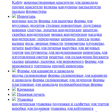
Kafety
жирорастворимые красители для шоколада
прочие красители
велюры
кандурины
распылители
пыльца
фломастеры
Инвентарь
венчики
кисти
формы для выпечки
формы для
муссовых десертов
столики поворотные, подставки
коврики
cпатулы, лопатки кондитерские
шпатели,
скребки кондитерские
мешки кондитерские
насадки
кондитерские, переходники
шприцы, прессы
ножи,
валики
весы, мерные ёмкости
термометры
плунжеры,
печати
вырубки для печенья
вырубки для медовых
тортов
инструменты для моделирования
инвентарь для
изготовления цветов
решетки для охлаждения бисквита
скалки
шпажки, палочки для мороженого
формы для
мороженого
тортницы
прочий инвентарь
Формы для карамели и шоколада
молды силиконовые
формы силиконовые для карамели
и шоколада
формы силиконовые для леденцов
формы
пластиковые для шоколада
поликарбонатные формы
Креманки
Пищевая печать
Упаковка
кондитерская упаковка
подложки и салфетки для тортов
коробки для подарков
упаковка для кейтеринга