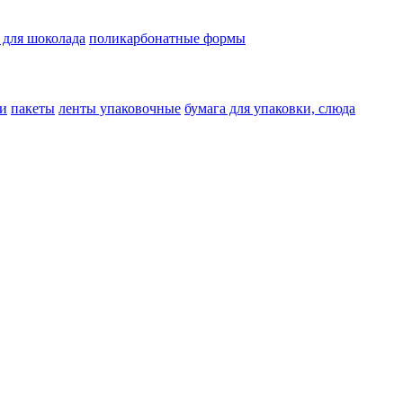
 для шоколада
поликарбонатные формы
и
пакеты
ленты упаковочные
бумага для упаковки, слюда