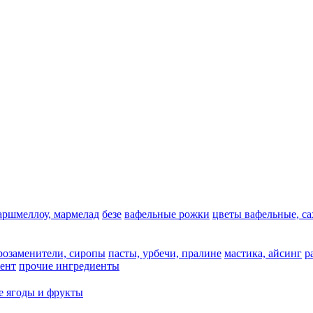
аршмеллоу, мармелад
безе
вафельные рожки
цветы вафельные, с
арозаменители, сиропы
пасты, урбечи, пралине
мастика, айсинг
р
ент
прочие ингредиенты
 ягоды и фрукты