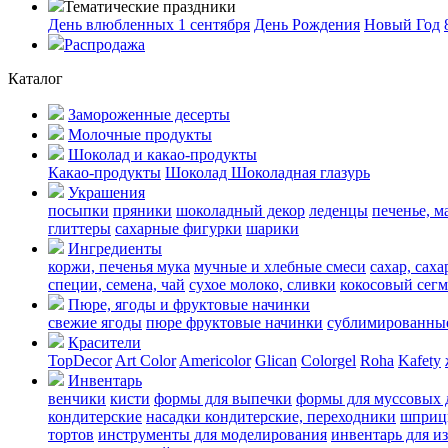
Тематические праздники
День влюбленных
1 сентября
День Рождения
Новый Год
Распродажа
Каталог
Замороженные десерты
Молочные продукты
Шоколад и какао-продукты
Какао-продукты
Шоколад
Шоколадная глазурь
Украшения
посыпки
пряники
шоколадный декор
леденцы
печенье, м
глиттеры
сахарные фигурки
шарики
Ингредиенты
коржи, печенья
мука
мучные и хлебные смеси
сахар, сах
специи, семена, чай
сухое молоко, сливки
кокосовый сегм
Пюре, ягоды и фруктовые начинки
свежие ягоды
пюре
фруктовые начинки
сублимированные
Красители
TopDecor
Art Color
Americolor
Glican
Colorgel
Roha
Kafety
Инвентарь
венчики
кисти
формы для выпечки
формы для муссовых 
кондитерские
насадки кондитерские, переходники
шприц
тортов
инструменты для моделирования
инвентарь для и