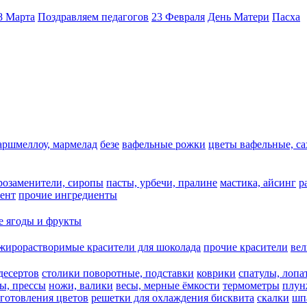
8 Марта
Поздравляем педагогов
23 Февраля
День Матери
Пасха
аршмеллоу, мармелад
безе
вафельные рожки
цветы вафельные, с
арозаменители, сиропы
пасты, урбечи, пралине
мастика, айсинг
р
ент
прочие ингредиенты
 ягоды и фрукты
жирорастворимые красители для шоколада
прочие красители
ве
десертов
столики поворотные, подставки
коврики
cпатулы, лопа
ы, прессы
ножи, валики
весы, мерные ёмкости
термометры
плун
зготовления цветов
решетки для охлаждения бисквита
скалки
шп