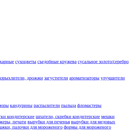
ахарные
сухоцветы
съедобные кружева
сусальное золото/серебро
азрыхлители, дрожжи
загустители
ароматизаторы
улучшители
люры
кандурины
распылители
пыльца
фломастеры
тки кондитерские
шпатели, скребки кондитерские
мешки
жеры, печати
вырубки для печенья
вырубки для медовых
ажки, палочки для мороженого
формы для мороженого