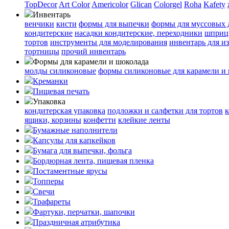
TopDecor
Art Color
Americolor
Glican
Colorgel
Roha
Kafety
Инвентарь
венчики
кисти
формы для выпечки
формы для муссовых 
кондитерские
насадки кондитерские, переходники
шприц
тортов
инструменты для моделирования
инвентарь для и
тортницы
прочий инвентарь
Формы для карамели и шоколада
молды силиконовые
формы силиконовые для карамели и
Креманки
Пищевая печать
Упаковка
кондитерская упаковка
подложки и салфетки для тортов
к
ящики, корзины
конфетти
клейкие ленты
Бумажные наполнители
Капсулы для капкейков
Бумага для выпечки, фольга
Бордюрная лента, пищевая пленка
Постаментные ярусы
Топперы
Свечи
Трафареты
Фартуки, перчатки, шапочки
Праздничная атрибутика