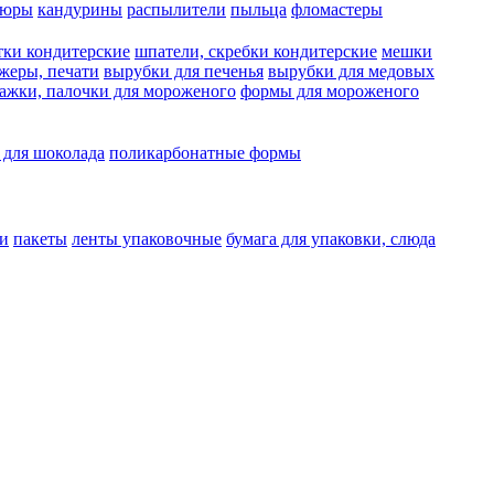
люры
кандурины
распылители
пыльца
фломастеры
тки кондитерские
шпатели, скребки кондитерские
мешки
жеры, печати
вырубки для печенья
вырубки для медовых
ажки, палочки для мороженого
формы для мороженого
 для шоколада
поликарбонатные формы
и
пакеты
ленты упаковочные
бумага для упаковки, слюда