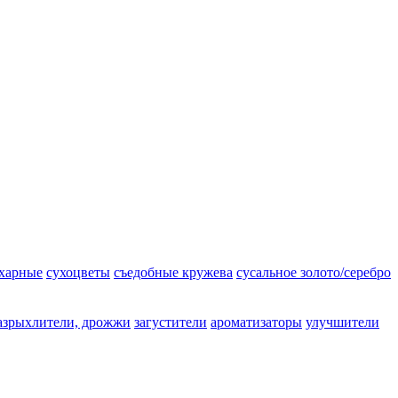
ахарные
сухоцветы
съедобные кружева
сусальное золото/серебро
азрыхлители, дрожжи
загустители
ароматизаторы
улучшители