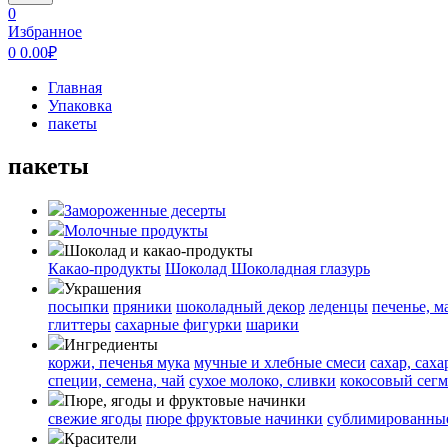
0
Избранное
0
0.00
₽
Главная
Упаковка
пакеты
пакеты
Замороженные десерты
Молочные продукты
Шоколад и какао-продукты
Какао-продукты
Шоколад
Шоколадная глазурь
Украшения
посыпки
пряники
шоколадный декор
леденцы
печенье, м
глиттеры
сахарные фигурки
шарики
Ингредиенты
коржи, печенья
мука
мучные и хлебные смеси
сахар, сах
специи, семена, чай
сухое молоко, сливки
кокосовый сегм
Пюре, ягоды и фруктовые начинки
свежие ягоды
пюре
фруктовые начинки
сублимированные
Красители