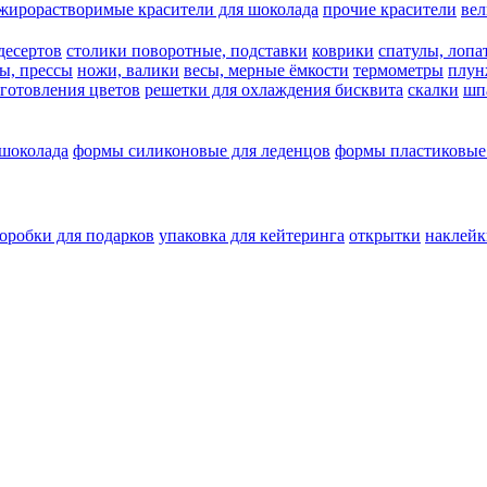
жирорастворимые красители для шоколада
прочие красители
ве
десертов
столики поворотные, подставки
коврики
cпатулы, лопа
ы, прессы
ножи, валики
весы, мерные ёмкости
термометры
плун
зготовления цветов
решетки для охлаждения бисквита
скалки
шп
 шоколада
формы силиконовые для леденцов
формы пластиковые
оробки для подарков
упаковка для кейтеринга
открытки
наклейк