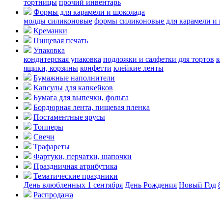
тортницы
прочий инвентарь
Формы для карамели и шоколада
молды силиконовые
формы силиконовые для карамели и
Креманки
Пищевая печать
Упаковка
кондитерская упаковка
подложки и салфетки для тортов
к
ящики, корзины
конфетти
клейкие ленты
Бумажные наполнители
Капсулы для капкейков
Бумага для выпечки, фольга
Бордюрная лента, пищевая пленка
Постаментные ярусы
Топперы
Свечи
Трафареты
Фартуки, перчатки, шапочки
Праздничная атрибутика
Тематические праздники
День влюбленных
1 сентября
День Рождения
Новый Год
Распродажа