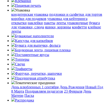
Креманки
Пищевая печать
Упаковка
кондитерская упаковка
подложки и салфетки для тортов
коробки для подарков
упаковка для кейтеринга
открытки
наклейки
пакеты
ленты упаковочные
бумага
для упаковки, слюда
ящики, корзины
конфетти
клейкие
ленты
Бумажные наполнители
Капсулы для капкейков
Бумага для выпечки, фольга
Бордюрная лента, пищевая пленка
Постаментные ярусы
Топперы
Свечи
Трафареты
Фартуки, перчатки, шапочки
Праздничная атрибутика
Тематические праздники
День влюбленных
1 сентября
День Рождения
Новый Год
8 Марта
Поздравляем педагогов
23 Февраля
День
Матери
Пасха
Распродажа