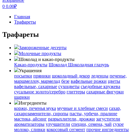
Избранное
0
0.00
₽
Главная
Трафареты
Трафареты
Замороженные десерты
Молочные продукты
Шоколад и какао-продукты
Какао-продукты
Шоколад
Шоколадная глазурь
Украшения
посыпки
пряники
шоколадный декор
леденцы
печенье,
маршмеллоу, мармелад
безе
вафельные рожки
цветы
вафельные, сахарные
сухоцветы
съедобные кружева
сусальное золото/серебро
глиттеры
сахарные фигурки
шарики
Ингредиенты
коржи, печенья
мука
мучные и хлебные смеси
сахар,
сахарозаменители, сиропы
пасты, урбечи, пралине
мастика, айсинг
разрыхлители, дрожжи
загустители
ароматизаторы
улучшители
специи, семена, чай
сухое
молоко, сливки
кокосовый сегмент
прочие ингредиенты