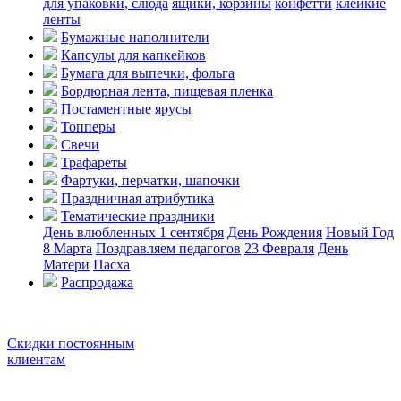
для упаковки, слюда
ящики, корзины
конфетти
клейкие
ленты
Бумажные наполнители
Капсулы для капкейков
Бумага для выпечки, фольга
Бордюрная лента, пищевая пленка
Постаментные ярусы
Топперы
Свечи
Трафареты
Фартуки, перчатки, шапочки
Праздничная атрибутика
Тематические праздники
День влюбленных
1 сентября
День Рождения
Новый Год
8 Марта
Поздравляем педагогов
23 Февраля
День
Матери
Пасха
Распродажа
Скидки постоянным
клиентам