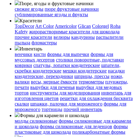
Пюре, ягоды и фруктовые начинки
свежие ягоды
пюре
фруктовые начинки
сублимированные ягоды и фрукты
Красители
TopDecor
Art Color
Americolor
Glican
Colorgel
Roha
Kafety
жирорастворимые красители для шоколада
прочие красители
велюры
кандурины
распылители
пыльца
фломастеры
Инвентарь
венчики
кисти
формы для выпечки
формы для
муссовых десертов
столики поворотные, подставки
коврики
cпатулы, лопатки кондитерские
шпатели,
скребки кондитерские
мешки кондитерские
насадки
кондитерские, переходники
шприцы, прессы
ножи,
валики
весы, мерные ёмкости
термометры
плунжеры,
печати
вырубки для печенья
вырубки для медовых
тортов
инструменты для моделирования
инвентарь для
изготовления цветов
решетки для охлаждения бисквита
скалки
шпажки, палочки для мороженого
формы для
мороженого
тортницы
прочий инвентарь
Формы для карамели и шоколада
молды силиконовые
формы силиконовые для карамели
и шоколада
формы силиконовые для леденцов
формы
пластиковые для шоколада
поликарбонатные формы