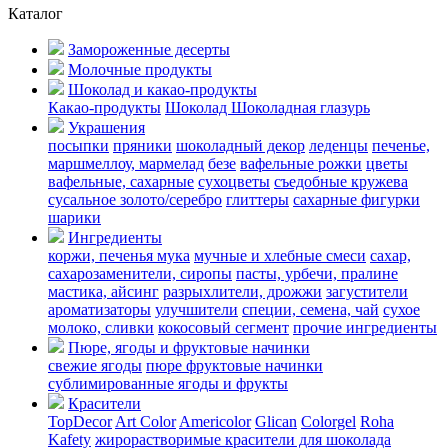
Каталог
Замороженные десерты
Молочные продукты
Шоколад и какао-продукты
Какао-продукты
Шоколад
Шоколадная глазурь
Украшения
посыпки
пряники
шоколадный декор
леденцы
печенье,
маршмеллоу, мармелад
безе
вафельные рожки
цветы
вафельные, сахарные
сухоцветы
съедобные кружева
сусальное золото/серебро
глиттеры
сахарные фигурки
шарики
Ингредиенты
коржи, печенья
мука
мучные и хлебные смеси
сахар,
сахарозаменители, сиропы
пасты, урбечи, пралине
мастика, айсинг
разрыхлители, дрожжи
загустители
ароматизаторы
улучшители
специи, семена, чай
сухое
молоко, сливки
кокосовый сегмент
прочие ингредиенты
Пюре, ягоды и фруктовые начинки
свежие ягоды
пюре
фруктовые начинки
сублимированные ягоды и фрукты
Красители
TopDecor
Art Color
Americolor
Glican
Colorgel
Roha
Kafety
жирорастворимые красители для шоколада