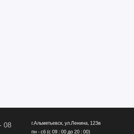
г.Альметьевск, ул.Ленина, 123в
- 08
пн - сб (с 09 : 00 до 20 : 00)