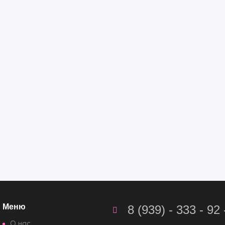
Меню
8 (939) - 333 - 92 
О нас