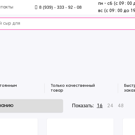
пн - сб (с 09 : 00 
8 (939) - 333 - 92 - 08
нтакты
вс (с 09 : 00 до 19
стоянным
Только качественный
Быст
товар
зака
Показать:
16
24
48