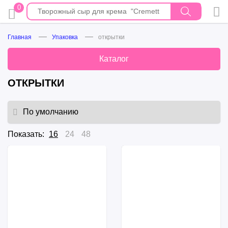
0
Главная
Упаковка
открытки
Каталог
ОТКРЫТКИ
Показать:
16
24
48
Конверт для денег
Набор шильдиков "Зимний
"Универсальный"
шик", 7*11см
в наличии
в наличии
₽
₽
100.00
60.00