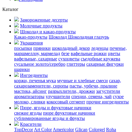
Каталог
Замороженные десерты
Молочные продукты
Шоколад и какао-продукты
Какао-продукты
Шоколад
Шоколадная глазурь
Украшения
посыпки
пряники
шоколадный декор
леденцы
печенье,
маршмеллоу, мармелад
безе
вафельные рожки
цветы
вафельные, сахарные
сухоцветы
съедобные кружева
сусальное золото/серебро
глиттеры
сахарные фигурки
шарики
Ингредиенты
коржи, печенья
мука
мучные и хлебные смеси
сахар,
сахарозаменители, сиропы
пасты, урбечи, пралине
мастика, айсинг
разрыхлители, дрожжи
загустители
ароматизаторы
улучшители
специи, семена, чай
сухое
молоко, сливки
кокосовый сегмент
прочие ингредиенты
Пюре, ягоды и фруктовые начинки
свежие ягоды
пюре
фруктовые начинки
сублимированные ягоды и фрукты
Красители
TopDecor
Art Color
Americolor
Glican
Colorgel
Roha