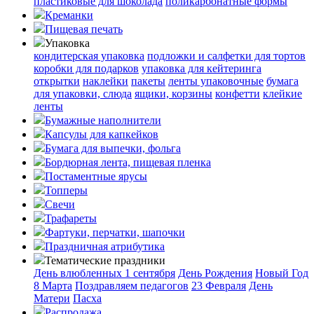
пластиковые для шоколада
поликарбонатные формы
Креманки
Пищевая печать
Упаковка
кондитерская упаковка
подложки и салфетки для тортов
коробки для подарков
упаковка для кейтеринга
открытки
наклейки
пакеты
ленты упаковочные
бумага
для упаковки, слюда
ящики, корзины
конфетти
клейкие
ленты
Бумажные наполнители
Капсулы для капкейков
Бумага для выпечки, фольга
Бордюрная лента, пищевая пленка
Постаментные ярусы
Топперы
Свечи
Трафареты
Фартуки, перчатки, шапочки
Праздничная атрибутика
Тематические праздники
День влюбленных
1 сентября
День Рождения
Новый Год
8 Марта
Поздравляем педагогов
23 Февраля
День
Матери
Пасха
Распродажа