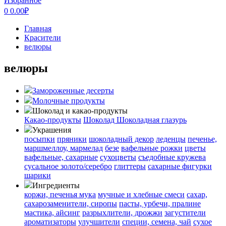
Избранное
0
0.00
₽
Главная
Красители
велюры
велюры
Замороженные десерты
Молочные продукты
Шоколад и какао-продукты
Какао-продукты
Шоколад
Шоколадная глазурь
Украшения
посыпки
пряники
шоколадный декор
леденцы
печенье,
маршмеллоу, мармелад
безе
вафельные рожки
цветы
вафельные, сахарные
сухоцветы
съедобные кружева
сусальное золото/серебро
глиттеры
сахарные фигурки
шарики
Ингредиенты
коржи, печенья
мука
мучные и хлебные смеси
сахар,
сахарозаменители, сиропы
пасты, урбечи, пралине
мастика, айсинг
разрыхлители, дрожжи
загустители
ароматизаторы
улучшители
специи, семена, чай
сухое