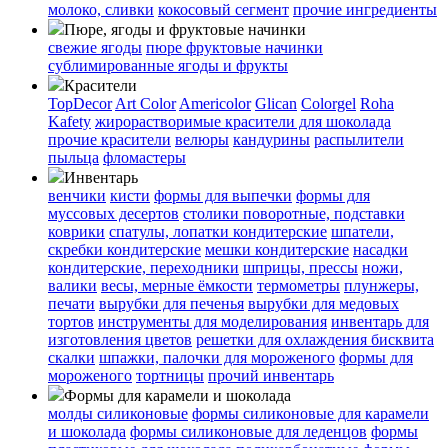
молоко, сливки
кокосовый сегмент
прочие ингредиенты
Пюре, ягоды и фруктовые начинки
свежие ягоды
пюре
фруктовые начинки
сублимированные ягоды и фрукты
Красители
TopDecor
Art Color
Americolor
Glican
Colorgel
Roha
Kafety
жирорастворимые красители для шоколада
прочие красители
велюры
кандурины
распылители
пыльца
фломастеры
Инвентарь
венчики
кисти
формы для выпечки
формы для
муссовых десертов
столики поворотные, подставки
коврики
cпатулы, лопатки кондитерские
шпатели,
скребки кондитерские
мешки кондитерские
насадки
кондитерские, переходники
шприцы, прессы
ножи,
валики
весы, мерные ёмкости
термометры
плунжеры,
печати
вырубки для печенья
вырубки для медовых
тортов
инструменты для моделирования
инвентарь для
изготовления цветов
решетки для охлаждения бисквита
скалки
шпажки, палочки для мороженого
формы для
мороженого
тортницы
прочий инвентарь
Формы для карамели и шоколада
молды силиконовые
формы силиконовые для карамели
и шоколада
формы силиконовые для леденцов
формы