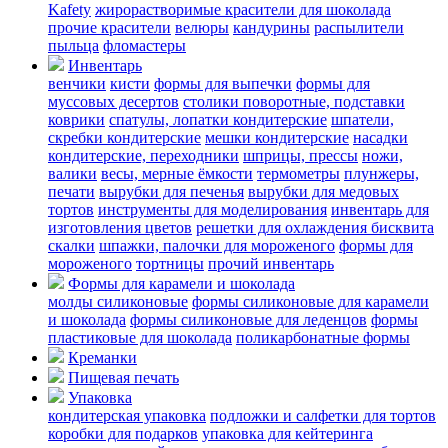
Kafety
жирорастворимые красители для шоколада
прочие красители
велюры
кандурины
распылители
пыльца
фломастеры
Инвентарь
венчики
кисти
формы для выпечки
формы для
муссовых десертов
столики поворотные, подставки
коврики
cпатулы, лопатки кондитерские
шпатели,
скребки кондитерские
мешки кондитерские
насадки
кондитерские, переходники
шприцы, прессы
ножи,
валики
весы, мерные ёмкости
термометры
плунжеры,
печати
вырубки для печенья
вырубки для медовых
тортов
инструменты для моделирования
инвентарь для
изготовления цветов
решетки для охлаждения бисквита
скалки
шпажки, палочки для мороженого
формы для
мороженого
тортницы
прочий инвентарь
Формы для карамели и шоколада
молды силиконовые
формы силиконовые для карамели
и шоколада
формы силиконовые для леденцов
формы
пластиковые для шоколада
поликарбонатные формы
Креманки
Пищевая печать
Упаковка
кондитерская упаковка
подложки и салфетки для тортов
коробки для подарков
упаковка для кейтеринга