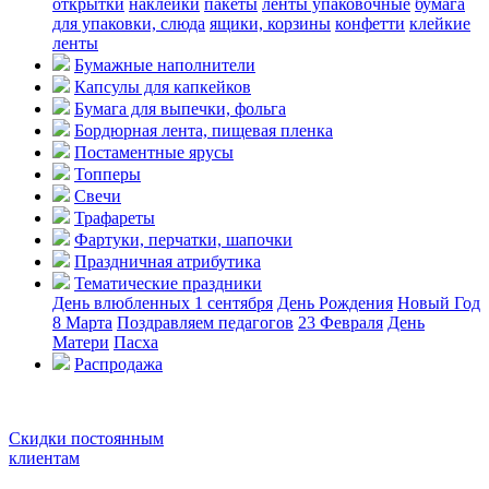
открытки
наклейки
пакеты
ленты упаковочные
бумага
для упаковки, слюда
ящики, корзины
конфетти
клейкие
ленты
Бумажные наполнители
Капсулы для капкейков
Бумага для выпечки, фольга
Бордюрная лента, пищевая пленка
Постаментные ярусы
Топперы
Свечи
Трафареты
Фартуки, перчатки, шапочки
Праздничная атрибутика
Тематические праздники
День влюбленных
1 сентября
День Рождения
Новый Год
8 Марта
Поздравляем педагогов
23 Февраля
День
Матери
Пасха
Распродажа
Скидки постоянным
клиентам