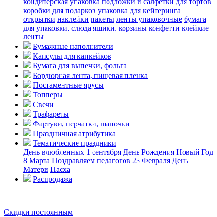
кондитерская упаковка
подложки и салфетки для тортов
коробки для подарков
упаковка для кейтеринга
открытки
наклейки
пакеты
ленты упаковочные
бумага
для упаковки, слюда
ящики, корзины
конфетти
клейкие
ленты
Бумажные наполнители
Капсулы для капкейков
Бумага для выпечки, фольга
Бордюрная лента, пищевая пленка
Постаментные ярусы
Топперы
Свечи
Трафареты
Фартуки, перчатки, шапочки
Праздничная атрибутика
Тематические праздники
День влюбленных
1 сентября
День Рождения
Новый Год
8 Марта
Поздравляем педагогов
23 Февраля
День
Матери
Пасха
Распродажа
Скидки постоянным