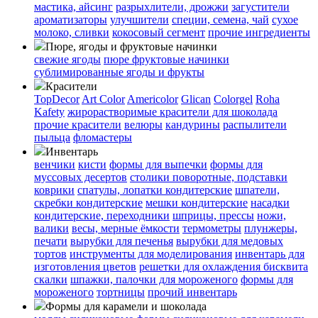
мастика, айсинг
разрыхлители, дрожжи
загустители
ароматизаторы
улучшители
специи, семена, чай
сухое
молоко, сливки
кокосовый сегмент
прочие ингредиенты
Пюре, ягоды и фруктовые начинки
свежие ягоды
пюре
фруктовые начинки
сублимированные ягоды и фрукты
Красители
TopDecor
Art Color
Americolor
Glican
Colorgel
Roha
Kafety
жирорастворимые красители для шоколада
прочие красители
велюры
кандурины
распылители
пыльца
фломастеры
Инвентарь
венчики
кисти
формы для выпечки
формы для
муссовых десертов
столики поворотные, подставки
коврики
cпатулы, лопатки кондитерские
шпатели,
скребки кондитерские
мешки кондитерские
насадки
кондитерские, переходники
шприцы, прессы
ножи,
валики
весы, мерные ёмкости
термометры
плунжеры,
печати
вырубки для печенья
вырубки для медовых
тортов
инструменты для моделирования
инвентарь для
изготовления цветов
решетки для охлаждения бисквита
скалки
шпажки, палочки для мороженого
формы для
мороженого
тортницы
прочий инвентарь
Формы для карамели и шоколада