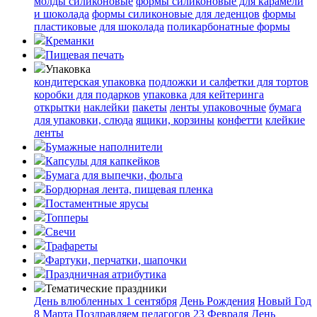
молды силиконовые
формы силиконовые для карамели
и шоколада
формы силиконовые для леденцов
формы
пластиковые для шоколада
поликарбонатные формы
Креманки
Пищевая печать
Упаковка
кондитерская упаковка
подложки и салфетки для тортов
коробки для подарков
упаковка для кейтеринга
открытки
наклейки
пакеты
ленты упаковочные
бумага
для упаковки, слюда
ящики, корзины
конфетти
клейкие
ленты
Бумажные наполнители
Капсулы для капкейков
Бумага для выпечки, фольга
Бордюрная лента, пищевая пленка
Постаментные ярусы
Топперы
Свечи
Трафареты
Фартуки, перчатки, шапочки
Праздничная атрибутика
Тематические праздники
День влюбленных
1 сентября
День Рождения
Новый Год
8 Марта
Поздравляем педагогов
23 Февраля
День