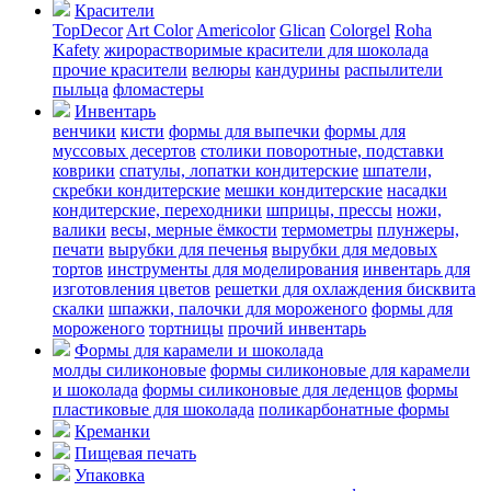
Красители
TopDecor
Art Color
Americolor
Glican
Colorgel
Roha
Kafety
жирорастворимые красители для шоколада
прочие красители
велюры
кандурины
распылители
пыльца
фломастеры
Инвентарь
венчики
кисти
формы для выпечки
формы для
муссовых десертов
столики поворотные, подставки
коврики
cпатулы, лопатки кондитерские
шпатели,
скребки кондитерские
мешки кондитерские
насадки
кондитерские, переходники
шприцы, прессы
ножи,
валики
весы, мерные ёмкости
термометры
плунжеры,
печати
вырубки для печенья
вырубки для медовых
тортов
инструменты для моделирования
инвентарь для
изготовления цветов
решетки для охлаждения бисквита
скалки
шпажки, палочки для мороженого
формы для
мороженого
тортницы
прочий инвентарь
Формы для карамели и шоколада
молды силиконовые
формы силиконовые для карамели
и шоколада
формы силиконовые для леденцов
формы
пластиковые для шоколада
поликарбонатные формы
Креманки
Пищевая печать
Упаковка