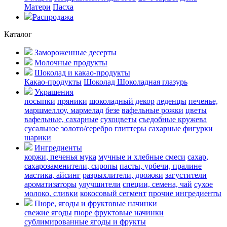
Матери
Пасха
Распродажа
Каталог
Замороженные десерты
Молочные продукты
Шоколад и какао-продукты
Какао-продукты
Шоколад
Шоколадная глазурь
Украшения
посыпки
пряники
шоколадный декор
леденцы
печенье,
маршмеллоу, мармелад
безе
вафельные рожки
цветы
вафельные, сахарные
сухоцветы
съедобные кружева
сусальное золото/серебро
глиттеры
сахарные фигурки
шарики
Ингредиенты
коржи, печенья
мука
мучные и хлебные смеси
сахар,
сахарозаменители, сиропы
пасты, урбечи, пралине
мастика, айсинг
разрыхлители, дрожжи
загустители
ароматизаторы
улучшители
специи, семена, чай
сухое
молоко, сливки
кокосовый сегмент
прочие ингредиенты
Пюре, ягоды и фруктовые начинки
свежие ягоды
пюре
фруктовые начинки
сублимированные ягоды и фрукты