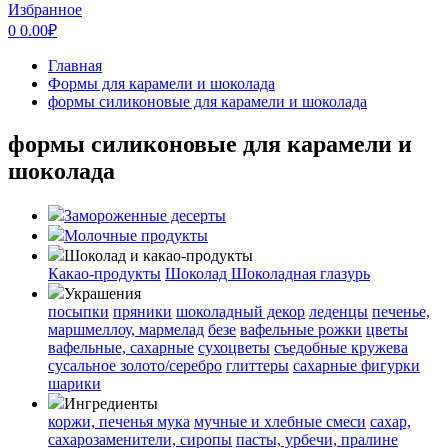
Избранное
0
0.00
₽
Главная
Формы для карамели и шоколада
формы силиконовые для карамели и шоколада
формы силиконовые для карамели и
шоколада
Замороженные десерты
Молочные продукты
Шоколад и какао-продукты
Какао-продукты
Шоколад
Шоколадная глазурь
Украшения
посыпки
пряники
шоколадный декор
леденцы
печенье,
маршмеллоу, мармелад
безе
вафельные рожки
цветы
вафельные, сахарные
сухоцветы
съедобные кружева
сусальное золото/серебро
глиттеры
сахарные фигурки
шарики
Ингредиенты
коржи, печенья
мука
мучные и хлебные смеси
сахар,
сахарозаменители, сиропы
пасты, урбечи, пралине