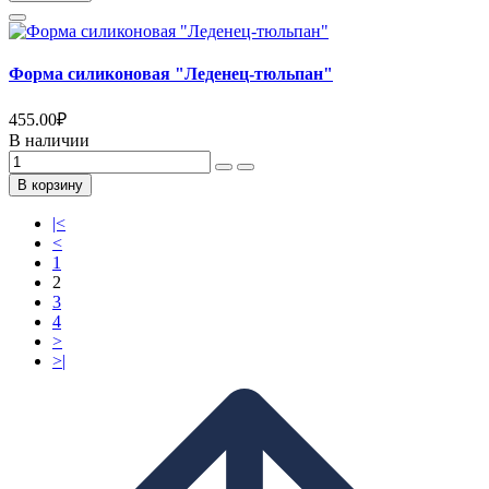
Форма силиконовая "Леденец-тюльпан"
455.00
₽
В наличии
В корзину
|<
<
1
2
3
4
>
>|