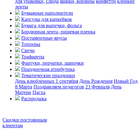
для упаковки, слюда
ящики, корзины
конфетти
клейкие
ленты
Бумажные наполнители
Капсулы для капкейков
Бумага для выпечки, фольга
Бордюрная лента, пищевая пленка
Постаментные ярусы
Топперы
Свечи
Трафареты
Фартуки, перчатки, шапочки
Праздничная атрибутика
Тематические праздники
День влюбленных
1 сентября
День Рождения
Новый Год
8 Марта
Поздравляем педагогов
23 Февраля
День
Матери
Пасха
Распродажа
Скидки постоянным
клиентам