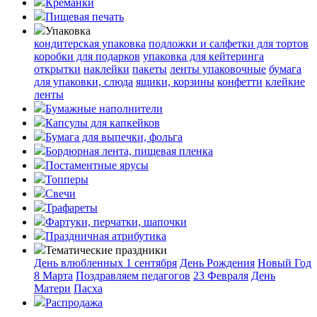
Креманки
Пищевая печать
Упаковка
кондитерская упаковка
подложки и салфетки для тортов
коробки для подарков
упаковка для кейтеринга
открытки
наклейки
пакеты
ленты упаковочные
бумага
для упаковки, слюда
ящики, корзины
конфетти
клейкие
ленты
Бумажные наполнители
Капсулы для капкейков
Бумага для выпечки, фольга
Бордюрная лента, пищевая пленка
Постаментные ярусы
Топперы
Свечи
Трафареты
Фартуки, перчатки, шапочки
Праздничная атрибутика
Тематические праздники
День влюбленных
1 сентября
День Рождения
Новый Год
8 Марта
Поздравляем педагогов
23 Февраля
День
Матери
Пасха
Распродажа