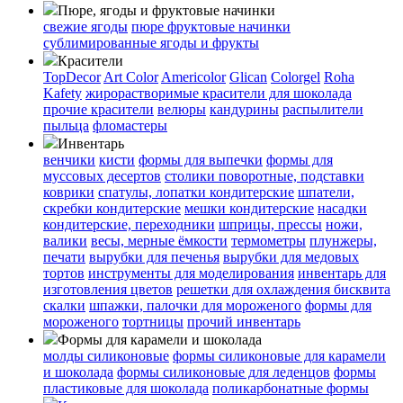
Пюре, ягоды и фруктовые начинки
свежие ягоды
пюре
фруктовые начинки
сублимированные ягоды и фрукты
Красители
TopDecor
Art Color
Americolor
Glican
Colorgel
Roha
Kafety
жирорастворимые красители для шоколада
прочие красители
велюры
кандурины
распылители
пыльца
фломастеры
Инвентарь
венчики
кисти
формы для выпечки
формы для
муссовых десертов
столики поворотные, подставки
коврики
cпатулы, лопатки кондитерские
шпатели,
скребки кондитерские
мешки кондитерские
насадки
кондитерские, переходники
шприцы, прессы
ножи,
валики
весы, мерные ёмкости
термометры
плунжеры,
печати
вырубки для печенья
вырубки для медовых
тортов
инструменты для моделирования
инвентарь для
изготовления цветов
решетки для охлаждения бисквита
скалки
шпажки, палочки для мороженого
формы для
мороженого
тортницы
прочий инвентарь
Формы для карамели и шоколада
молды силиконовые
формы силиконовые для карамели
и шоколада
формы силиконовые для леденцов
формы
пластиковые для шоколада
поликарбонатные формы