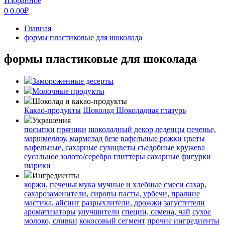
Избранное
0
0.00
₽
Главная
формы пластиковые для шоколада
формы пластиковые для шоколада
Замороженные десерты
Молочные продукты
Шоколад и какао-продукты
Какао-продукты
Шоколад
Шоколадная глазурь
Украшения
посыпки
пряники
шоколадный декор
леденцы
печенье,
маршмеллоу, мармелад
безе
вафельные рожки
цветы
вафельные, сахарные
сухоцветы
съедобные кружева
сусальное золото/серебро
глиттеры
сахарные фигурки
шарики
Ингредиенты
коржи, печенья
мука
мучные и хлебные смеси
сахар,
сахарозаменители, сиропы
пасты, урбечи, пралине
мастика, айсинг
разрыхлители, дрожжи
загустители
ароматизаторы
улучшители
специи, семена, чай
сухое
молоко, сливки
кокосовый сегмент
прочие ингредиенты