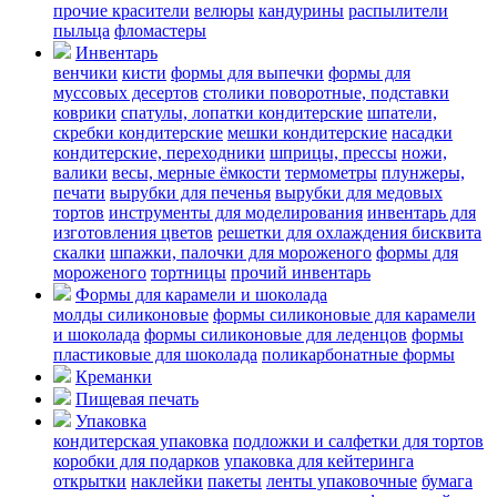
прочие красители
велюры
кандурины
распылители
пыльца
фломастеры
Инвентарь
венчики
кисти
формы для выпечки
формы для
муссовых десертов
столики поворотные, подставки
коврики
cпатулы, лопатки кондитерские
шпатели,
скребки кондитерские
мешки кондитерские
насадки
кондитерские, переходники
шприцы, прессы
ножи,
валики
весы, мерные ёмкости
термометры
плунжеры,
печати
вырубки для печенья
вырубки для медовых
тортов
инструменты для моделирования
инвентарь для
изготовления цветов
решетки для охлаждения бисквита
скалки
шпажки, палочки для мороженого
формы для
мороженого
тортницы
прочий инвентарь
Формы для карамели и шоколада
молды силиконовые
формы силиконовые для карамели
и шоколада
формы силиконовые для леденцов
формы
пластиковые для шоколада
поликарбонатные формы
Креманки
Пищевая печать
Упаковка
кондитерская упаковка
подложки и салфетки для тортов
коробки для подарков
упаковка для кейтеринга
открытки
наклейки
пакеты
ленты упаковочные
бумага