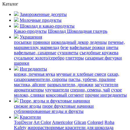
Каталог
Замороженные десерты
Молочные продукты
Шоколад и какао-продукты
Какао-продукты
Шоколад
Шоколадная глазурь
Украшения
посыпки
пряники
шоколадный декор
леденцы
печенье,
маршмеллоу, мармелад
безе
вафельные рожки
цветы
вафельные, сахарные
сухоцветы
съедобные кружева
сусальное золото/серебро
глиттеры
сахарные фигурки
шарики
Ингредиенты
коржи, печенья
мука
мучные и хлебные смеси
сахар,
сахарозаменители, сиропы
пасты, урбечи, пралине
мастика, айсинг
разрыхлители, дрожжи
загустители
ароматизаторы
улучшители
специи, семена, чай
сухое
молоко, сливки
кокосовый сегмент
прочие ингредиенты
Пюре, ягоды и фруктовые начинки
свежие ягоды
пюре
фруктовые начинки
сублимированные ягоды и фрукты
Красители
TopDecor
Art Color
Americolor
Glican
Colorgel
Roha
Kafety
жирорастворимые красители для шоколада