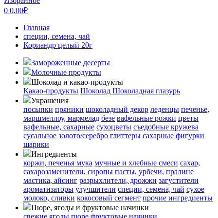
Избранное
0
0.00
₽
Главная
специи, семена, чай
Кориандр целый 20г
Замороженные десерты
Молочные продукты
Шоколад и какао-продукты
Какао-продукты
Шоколад
Шоколадная глазурь
Украшения
посыпки
пряники
шоколадный декор
леденцы
печенье,
маршмеллоу, мармелад
безе
вафельные рожки
цветы
вафельные, сахарные
сухоцветы
съедобные кружева
сусальное золото/серебро
глиттеры
сахарные фигурки
шарики
Ингредиенты
коржи, печенья
мука
мучные и хлебные смеси
сахар,
сахарозаменители, сиропы
пасты, урбечи, пралине
мастика, айсинг
разрыхлители, дрожжи
загустители
ароматизаторы
улучшители
специи, семена, чай
сухое
молоко, сливки
кокосовый сегмент
прочие ингредиенты
Пюре, ягоды и фруктовые начинки
свежие ягоды
пюре
фруктовые начинки