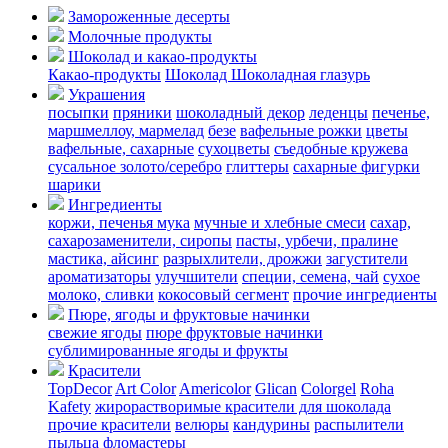
Замороженные десерты
Молочные продукты
Шоколад и какао-продукты
Какао-продукты
Шоколад
Шоколадная глазурь
Украшения
посыпки
пряники
шоколадный декор
леденцы
печенье,
маршмеллоу, мармелад
безе
вафельные рожки
цветы
вафельные, сахарные
сухоцветы
съедобные кружева
сусальное золото/серебро
глиттеры
сахарные фигурки
шарики
Ингредиенты
коржи, печенья
мука
мучные и хлебные смеси
сахар,
сахарозаменители, сиропы
пасты, урбечи, пралине
мастика, айсинг
разрыхлители, дрожжи
загустители
ароматизаторы
улучшители
специи, семена, чай
сухое
молоко, сливки
кокосовый сегмент
прочие ингредиенты
Пюре, ягоды и фруктовые начинки
свежие ягоды
пюре
фруктовые начинки
сублимированные ягоды и фрукты
Красители
TopDecor
Art Color
Americolor
Glican
Colorgel
Roha
Kafety
жирорастворимые красители для шоколада
прочие красители
велюры
кандурины
распылители
пыльца
фломастеры