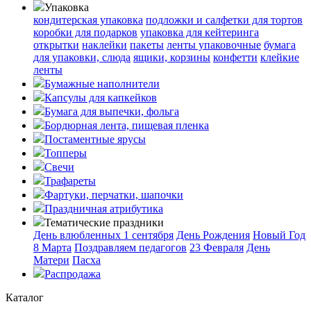
Упаковка
кондитерская упаковка
подложки и салфетки для тортов
коробки для подарков
упаковка для кейтеринга
открытки
наклейки
пакеты
ленты упаковочные
бумага
для упаковки, слюда
ящики, корзины
конфетти
клейкие
ленты
Бумажные наполнители
Капсулы для капкейков
Бумага для выпечки, фольга
Бордюрная лента, пищевая пленка
Постаментные ярусы
Топперы
Свечи
Трафареты
Фартуки, перчатки, шапочки
Праздничная атрибутика
Тематические праздники
День влюбленных
1 сентября
День Рождения
Новый Год
8 Марта
Поздравляем педагогов
23 Февраля
День
Матери
Пасха
Распродажа
Каталог