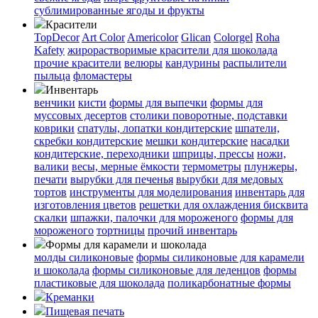
сублимированные ягоды и фрукты
Красители
TopDecor
Art Color
Americolor
Glican
Colorgel
Roha
Kafety
жирорастворимые красители для шоколада
прочие красители
велюры
кандурины
распылители
пыльца
фломастеры
Инвентарь
венчики
кисти
формы для выпечки
формы для
муссовых десертов
столики поворотные, подставки
коврики
cпатулы, лопатки кондитерские
шпатели,
скребки кондитерские
мешки кондитерские
насадки
кондитерские, переходники
шприцы, прессы
ножи,
валики
весы, мерные ёмкости
термометры
плунжеры,
печати
вырубки для печенья
вырубки для медовых
тортов
инструменты для моделирования
инвентарь для
изготовления цветов
решетки для охлаждения бисквита
скалки
шпажки, палочки для мороженого
формы для
мороженого
тортницы
прочий инвентарь
Формы для карамели и шоколада
молды силиконовые
формы силиконовые для карамели
и шоколада
формы силиконовые для леденцов
формы
пластиковые для шоколада
поликарбонатные формы
Креманки
Пищевая печать