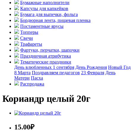
Бумажные наполнители
Капсулы для капкейков
Бумага для выпечки, фольга
Бордюрная лента, пищевая пленка
Постаментные ярусы
Топперы
Свечи
Трафареты
Фартуки, перчатки, шапочки
Праздничная атрибутика
Тематические праздники
День влюбленных
1 сентября
День Рождения
Новый Год
8 Марта
Поздравляем педагогов
23 Февраля
День
Матери
Пасха
Распродажа
Кориандр целый 20г
15.00
₽