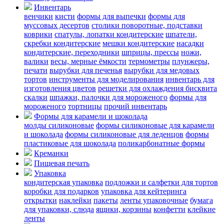
Инвентарь
венчики
кисти
формы для выпечки
формы для
муссовых десертов
столики поворотные, подставки
коврики
cпатулы, лопатки кондитерские
шпатели,
скребки кондитерские
мешки кондитерские
насадки
кондитерские, переходники
шприцы, прессы
ножи,
валики
весы, мерные ёмкости
термометры
плунжеры,
печати
вырубки для печенья
вырубки для медовых
тортов
инструменты для моделирования
инвентарь для
изготовления цветов
решетки для охлаждения бисквита
скалки
шпажки, палочки для мороженого
формы для
мороженого
тортницы
прочий инвентарь
Формы для карамели и шоколада
молды силиконовые
формы силиконовые для карамели
и шоколада
формы силиконовые для леденцов
формы
пластиковые для шоколада
поликарбонатные формы
Креманки
Пищевая печать
Упаковка
кондитерская упаковка
подложки и салфетки для тортов
коробки для подарков
упаковка для кейтеринга
открытки
наклейки
пакеты
ленты упаковочные
бумага
для упаковки, слюда
ящики, корзины
конфетти
клейкие
ленты