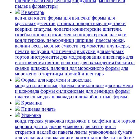
прочие красители
велюры
кандурины
распылители
пыльца
фломастеры
Инвентарь
венчики
кисти
формы для выпечки
формы для
муссовых десертов
столики поворотные, подставки
коврики
cпатулы, лопатки кондитерские
шпатели,
скребки кондитерские
мешки кондитерские
насадки
кондитерские, переходники
шприцы, прессы
ножи,
валики
весы, мерные ёмкости
термометры
плунжеры,
печати
вырубки для печенья
вырубки для медовых
тортов
инструменты для моделирования
инвентарь для
изготовления цветов
решетки для охлаждения бисквита
скалки
шпажки, палочки для мороженого
формы для
мороженого
тортницы
прочий инвентарь
Формы для карамели и шоколада
молды силиконовые
формы силиконовые для карамели
и шоколада
формы силиконовые для леденцов
формы
пластиковые для шоколада
поликарбонатные формы
Креманки
Пищевая печать
Упаковка
кондитерская упаковка
подложки и салфетки для тортов
коробки для подарков
упаковка для кейтеринга
открытки
наклейки
пакеты
ленты упаковочные
бумага
для упаковки, слюда
ящики, корзины
конфетти
клейкие