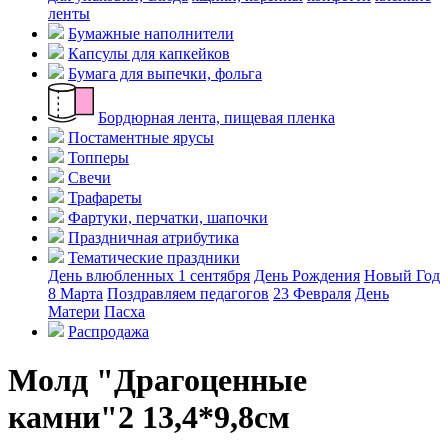
ленты
Бумажные наполнители
Капсулы для капкейков
Бумага для выпечки, фольга
Бордюрная лента, пищевая пленка
Постаментные ярусы
Топперы
Свечи
Трафареты
Фартуки, перчатки, шапочки
Праздничная атрибутика
Тематические праздники
День влюбленных
1 сентября
День Рождения
Новый Год
8 Марта
Поздравляем педагогов
23 Февраля
День
Матери
Пасха
Распродажа
Молд "Драгоценные
камни"2 13,4*9,8см