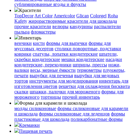
сублимированные ягоды и фрукты
Красители
TopDecor
Art Color
Americolor
Glican
Colorgel
Roha
Kafety
жирорастворимые красители для шоколада
прочие красители
велюры
кандурины
распылители
пыльца
фломастеры
Инвентарь
венчики
кисти
формы для выпечки
формы для
муссовых десертов
столики поворотные, подставки
коврики
cпатулы, лопатки кондитерские
шпатели,
скребки кондитерские
мешки кондитерские
насадки
кондитерские, переходники
шприцы, прессы
ножи,
валики
весы, мерные ёмкости
термометры
плунжеры,
печати
вырубки для печенья
вырубки для медовых
тортов
инструменты для моделирования
инвентарь для
изготовления цветов
решетки для охлаждения бисквита
скалки
шпажки, палочки для мороженого
формы для
мороженого
тортницы
прочий инвентарь
Формы для карамели и шоколада
молды силиконовые
формы силиконовые для карамели
и шоколада
формы силиконовые для леденцов
формы
пластиковые для шоколада
поликарбонатные формы
Креманки
Пищевая печать