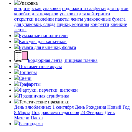
Упаковка
кондитерская упаковка
подложки и салфетки для тортов
коробки для подарков
упаковка для кейтеринга
открытки
наклейки
пакеты
ленты упаковочные
бумага
для упаковки, слюда
ящики, корзины
конфетти
клейкие
ленты
Бумажные наполнители
Капсулы для капкейков
Бумага для выпечки, фольга
Бордюрная лента, пищевая пленка
Постаментные ярусы
Топперы
Свечи
Трафареты
Фартуки, перчатки, шапочки
Праздничная атрибутика
Тематические праздники
День влюбленных
1 сентября
День Рождения
Новый Год
8 Марта
Поздравляем педагогов
23 Февраля
День
Матери
Пасха
Распродажа