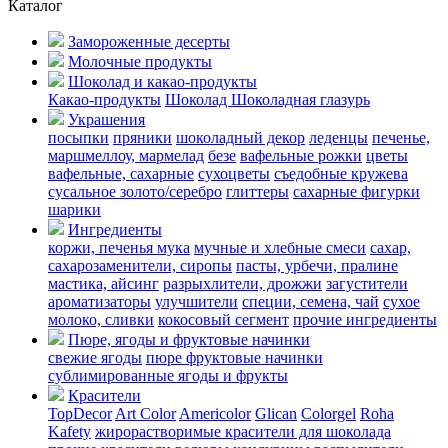
Каталог
Замороженные десерты
Молочные продукты
Шоколад и какао-продукты
Какао-продукты
Шоколад
Шоколадная глазурь
Украшения
посыпки
пряники
шоколадный декор
леденцы
печенье,
маршмеллоу, мармелад
безе
вафельные рожки
цветы
вафельные, сахарные
сухоцветы
съедобные кружева
сусальное золото/серебро
глиттеры
сахарные фигурки
шарики
Ингредиенты
коржи, печенья
мука
мучные и хлебные смеси
сахар,
сахарозаменители, сиропы
пасты, урбечи, пралине
мастика, айсинг
разрыхлители, дрожжи
загустители
ароматизаторы
улучшители
специи, семена, чай
сухое
молоко, сливки
кокосовый сегмент
прочие ингредиенты
Пюре, ягоды и фруктовые начинки
свежие ягоды
пюре
фруктовые начинки
сублимированные ягоды и фрукты
Красители
TopDecor
Art Color
Americolor
Glican
Colorgel
Roha
Kafety
жирорастворимые красители для шоколада