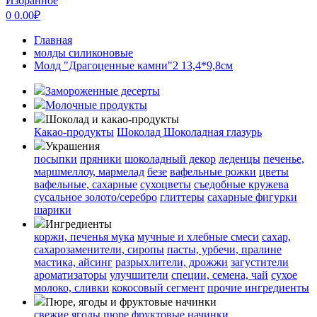
Избранное
0
0.00
₽
Главная
молды силиконовые
Молд "Драгоценные камни"2 13,4*9,8см
Замороженные десерты
Молочные продукты
Шоколад и какао-продукты
Какао-продукты
Шоколад
Шоколадная глазурь
Украшения
посыпки
пряники
шоколадный декор
леденцы
печенье,
маршмеллоу, мармелад
безе
вафельные рожки
цветы
вафельные, сахарные
сухоцветы
съедобные кружева
сусальное золото/серебро
глиттеры
сахарные фигурки
шарики
Ингредиенты
коржи, печенья
мука
мучные и хлебные смеси
сахар,
сахарозаменители, сиропы
пасты, урбечи, пралине
мастика, айсинг
разрыхлители, дрожжи
загустители
ароматизаторы
улучшители
специи, семена, чай
сухое
молоко, сливки
кокосовый сегмент
прочие ингредиенты
Пюре, ягоды и фруктовые начинки
свежие ягоды
пюре
фруктовые начинки