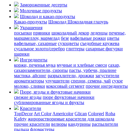
Замороженные десерты
Молочные продукты
Шоколад и какао-продукты
Какао-продукты
Шоколад
Шоколадная глазурь
Украшения
посыпки
пряники
шоколадный декор
леденцы
печенье,
маршмеллоу, мармелад
безе
вафельные рожки
цветы
вафельные, сахарные
сухоцветы
съедобные кружева
сусальное золото/серебро
глиттеры
сахарные фигурки
шарики
Ингредиенты
коржи, печенья
мука
мучные и хлебные смеси
сахар,
сахарозаменители, сиропы
пасты, урбечи, пралине
мастика, айсинг
разрыхлители, дрожжи
загустители
ароматизаторы
улучшители
специи, семена, чай
сухое
молоко, сливки
кокосовый сегмент
прочие ингредиенты
Пюре, ягоды и фруктовые начинки
свежие ягоды
пюре
фруктовые начинки
сублимированные ягоды и фрукты
Красители
TopDecor
Art Color
Americolor
Glican
Colorgel
Roha
Kafety
жирорастворимые красители для шоколада
прочие красители
велюры
кандурины
распылители
пыльца
фломастеры