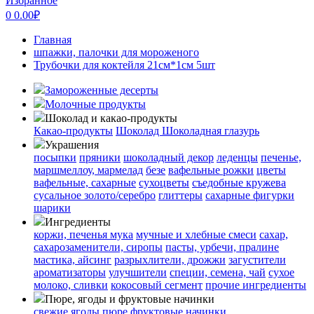
Избранное
0
0.00
₽
Главная
шпажки, палочки для мороженого
Трубочки для коктейля 21см*1см 5шт
Замороженные десерты
Молочные продукты
Шоколад и какао-продукты
Какао-продукты
Шоколад
Шоколадная глазурь
Украшения
посыпки
пряники
шоколадный декор
леденцы
печенье,
маршмеллоу, мармелад
безе
вафельные рожки
цветы
вафельные, сахарные
сухоцветы
съедобные кружева
сусальное золото/серебро
глиттеры
сахарные фигурки
шарики
Ингредиенты
коржи, печенья
мука
мучные и хлебные смеси
сахар,
сахарозаменители, сиропы
пасты, урбечи, пралине
мастика, айсинг
разрыхлители, дрожжи
загустители
ароматизаторы
улучшители
специи, семена, чай
сухое
молоко, сливки
кокосовый сегмент
прочие ингредиенты
Пюре, ягоды и фруктовые начинки
свежие ягоды
пюре
фруктовые начинки