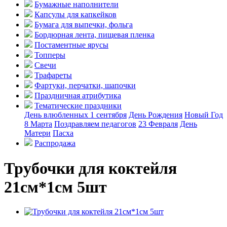
Бумажные наполнители
Капсулы для капкейков
Бумага для выпечки, фольга
Бордюрная лента, пищевая пленка
Постаментные ярусы
Топперы
Свечи
Трафареты
Фартуки, перчатки, шапочки
Праздничная атрибутика
Тематические праздники
День влюбленных
1 сентября
День Рождения
Новый Год
8 Марта
Поздравляем педагогов
23 Февраля
День
Матери
Пасха
Распродажа
Трубочки для коктейля
21см*1см 5шт