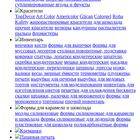
сублимированные ягоды и фрукты
Красители
TopDecor
Art Color
Americolor
Glican
Colorgel
Roha
Kafety
жирорастворимые красители для шоколада
прочие красители
велюры
кандурины
распылители
пыльца
фломастеры
Инвентарь
венчики
кисти
формы для выпечки
формы для
муссовых десертов
столики поворотные, подставки
коврики
cпатулы, лопатки кондитерские
шпатели,
скребки кондитерские
мешки кондитерские
насадки
кондитерские, переходники
шприцы, прессы
ножи,
валики
весы, мерные ёмкости
термометры
плунжеры,
печати
вырубки для печенья
вырубки для медовых
тортов
инструменты для моделирования
инвентарь для
изготовления цветов
решетки для охлаждения бисквита
скалки
шпажки, палочки для мороженого
формы для
мороженого
тортницы
прочий инвентарь
Формы для карамели и шоколада
молды силиконовые
формы силиконовые для карамели
и шоколада
формы силиконовые для леденцов
формы
пластиковые для шоколада
поликарбонатные формы
Креманки
Пищевая печать