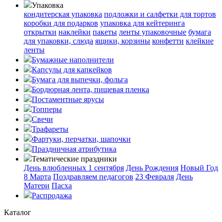
Упаковка
кондитерская упаковка
подложки и салфетки для тортов
коробки для подарков
упаковка для кейтеринга
открытки
наклейки
пакеты
ленты упаковочные
бумага
для упаковки, слюда
ящики, корзины
конфетти
клейкие
ленты
Бумажные наполнители
Капсулы для капкейков
Бумага для выпечки, фольга
Бордюрная лента, пищевая пленка
Постаментные ярусы
Топперы
Свечи
Трафареты
Фартуки, перчатки, шапочки
Праздничная атрибутика
Тематические праздники
День влюбленных
1 сентября
День Рождения
Новый Год
8 Марта
Поздравляем педагогов
23 Февраля
День
Матери
Пасха
Распродажа
Каталог