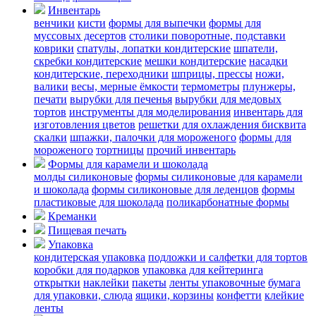
Инвентарь
венчики
кисти
формы для выпечки
формы для
муссовых десертов
столики поворотные, подставки
коврики
cпатулы, лопатки кондитерские
шпатели,
скребки кондитерские
мешки кондитерские
насадки
кондитерские, переходники
шприцы, прессы
ножи,
валики
весы, мерные ёмкости
термометры
плунжеры,
печати
вырубки для печенья
вырубки для медовых
тортов
инструменты для моделирования
инвентарь для
изготовления цветов
решетки для охлаждения бисквита
скалки
шпажки, палочки для мороженого
формы для
мороженого
тортницы
прочий инвентарь
Формы для карамели и шоколада
молды силиконовые
формы силиконовые для карамели
и шоколада
формы силиконовые для леденцов
формы
пластиковые для шоколада
поликарбонатные формы
Креманки
Пищевая печать
Упаковка
кондитерская упаковка
подложки и салфетки для тортов
коробки для подарков
упаковка для кейтеринга
открытки
наклейки
пакеты
ленты упаковочные
бумага
для упаковки, слюда
ящики, корзины
конфетти
клейкие
ленты