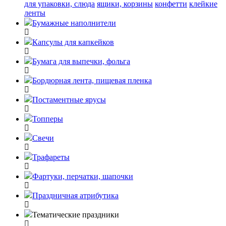
для упаковки, слюда
ящики, корзины
конфетти
клейкие
ленты
Бумажные наполнители
Капсулы для капкейков
Бумага для выпечки, фольга
Бордюрная лента, пищевая пленка
Постаментные ярусы
Топперы
Свечи
Трафареты
Фартуки, перчатки, шапочки
Праздничная атрибутика
Тематические праздники