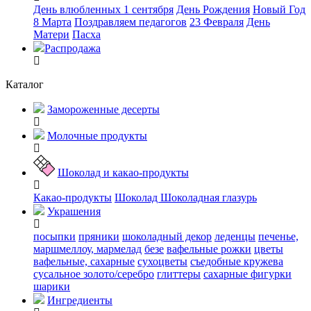
День влюбленных
1 сентября
День Рождения
Новый Год
8 Марта
Поздравляем педагогов
23 Февраля
День
Матери
Пасха
Распродажа
Каталог
Замороженные десерты
Молочные продукты
Шоколад и какао-продукты
Какао-продукты
Шоколад
Шоколадная глазурь
Украшения
посыпки
пряники
шоколадный декор
леденцы
печенье,
маршмеллоу, мармелад
безе
вафельные рожки
цветы
вафельные, сахарные
сухоцветы
съедобные кружева
сусальное золото/серебро
глиттеры
сахарные фигурки
шарики
Ингредиенты