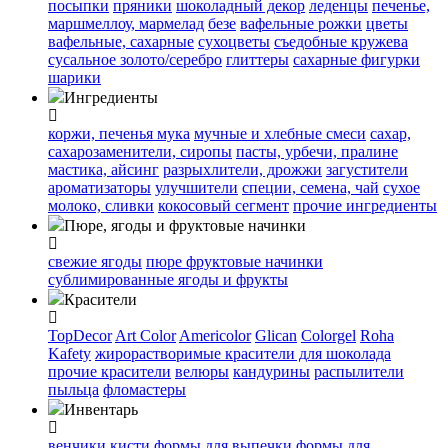
посыпки
пряники
шоколадный декор
леденцы
печенье,
маршмеллоу, мармелад
безе
вафельные рожки
цветы
вафельные, сахарные
сухоцветы
съедобные кружева
сусальное золото/серебро
глиттеры
сахарные фигурки
шарики
Ингредиенты
коржи, печенья
мука
мучные и хлебные смеси
сахар,
сахарозаменители, сиропы
пасты, урбечи, пралине
мастика, айсинг
разрыхлители, дрожжи
загустители
ароматизаторы
улучшители
специи, семена, чай
сухое
молоко, сливки
кокосовый сегмент
прочие ингредиенты
Пюре, ягоды и фруктовые начинки
свежие ягоды
пюре
фруктовые начинки
сублимированные ягоды и фрукты
Красители
TopDecor
Art Color
Americolor
Glican
Colorgel
Roha
Kafety
жирорастворимые красители для шоколада
прочие красители
велюры
кандурины
распылители
пыльца
фломастеры
Инвентарь
венчики
кисти
формы для выпечки
формы для