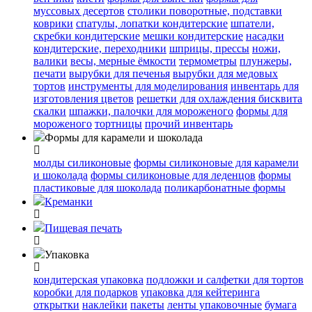
муссовых десертов
столики поворотные, подставки
коврики
cпатулы, лопатки кондитерские
шпатели,
скребки кондитерские
мешки кондитерские
насадки
кондитерские, переходники
шприцы, прессы
ножи,
валики
весы, мерные ёмкости
термометры
плунжеры,
печати
вырубки для печенья
вырубки для медовых
тортов
инструменты для моделирования
инвентарь для
изготовления цветов
решетки для охлаждения бисквита
скалки
шпажки, палочки для мороженого
формы для
мороженого
тортницы
прочий инвентарь
Формы для карамели и шоколада
молды силиконовые
формы силиконовые для карамели
и шоколада
формы силиконовые для леденцов
формы
пластиковые для шоколада
поликарбонатные формы
Креманки
Пищевая печать
Упаковка
кондитерская упаковка
подложки и салфетки для тортов
коробки для подарков
упаковка для кейтеринга
открытки
наклейки
пакеты
ленты упаковочные
бумага