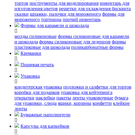
тортов
инструменты для моделирования
инвентарь для
изготовления цветов
решетки для охлаждения бисквита
скалки
шпажки, палочки для мороженого
формы для
мороженого
тортницы
прочий инвентарь
Формы для карамели и шоколада
молды силиконовые
формы силиконовые для карамели
и шоколада
формы силиконовые для леденцов
формы
пластиковые для шоколада
поликарбонатные формы
Креманки
Пищевая печать
Упаковка
кондитерская упаковка
подложки и салфетки для тортов
коробки для подарков
упаковка для кейтеринга
открытки
наклейки
пакеты
ленты упаковочные
бумага
для упаковки, слюда
ящики, корзины
конфетти
клейкие
ленты
Бумажные наполнители
Капсулы для капкейков