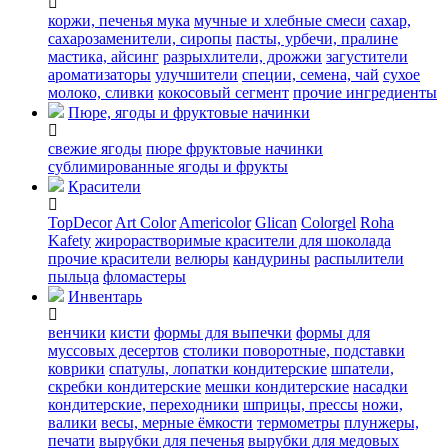
коржи, печенья
мука
мучные и хлебные смеси
сахар,
сахарозаменители, сиропы
пасты, урбечи, пралине
мастика, айсинг
разрыхлители, дрожжи
загустители
ароматизаторы
улучшители
специи, семена, чай
сухое
молоко, сливки
кокосовый сегмент
прочие ингредиенты
Пюре, ягоды и фруктовые начинки
свежие ягоды
пюре
фруктовые начинки
сублимированные ягоды и фрукты
Красители
TopDecor
Art Color
Americolor
Glican
Colorgel
Roha
Kafety
жирорастворимые красители для шоколада
прочие красители
велюры
кандурины
распылители
пыльца
фломастеры
Инвентарь
венчики
кисти
формы для выпечки
формы для
муссовых десертов
столики поворотные, подставки
коврики
cпатулы, лопатки кондитерские
шпатели,
скребки кондитерские
мешки кондитерские
насадки
кондитерские, переходники
шприцы, прессы
ножи,
валики
весы, мерные ёмкости
термометры
плунжеры,
печати
вырубки для печенья
вырубки для медовых