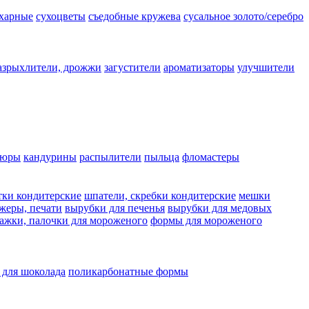
ахарные
сухоцветы
съедобные кружева
сусальное золото/серебро
азрыхлители, дрожжи
загустители
ароматизаторы
улучшители
люры
кандурины
распылители
пыльца
фломастеры
тки кондитерские
шпатели, скребки кондитерские
мешки
жеры, печати
вырубки для печенья
вырубки для медовых
ажки, палочки для мороженого
формы для мороженого
 для шоколада
поликарбонатные формы