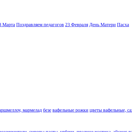
8 Марта
Поздравляем педагогов
23 Февраля
День Матери
Пасха
аршмеллоу, мармелад
безе
вафельные рожки
цветы вафельные, с
арозаменители, сиропы
пасты, урбечи, пралине
мастика, айсинг
р