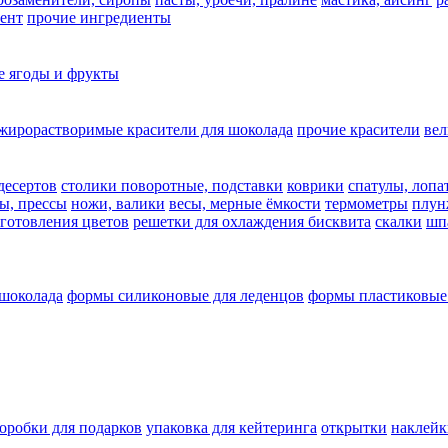
ент
прочие ингредиенты
 ягоды и фрукты
жирорастворимые красители для шоколада
прочие красители
ве
десертов
столики поворотные, подставки
коврики
cпатулы, лопа
ы, прессы
ножи, валики
весы, мерные ёмкости
термометры
плун
зготовления цветов
решетки для охлаждения бисквита
скалки
шп
 шоколада
формы силиконовые для леденцов
формы пластиковые
оробки для подарков
упаковка для кейтеринга
открытки
наклейк