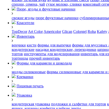
специи, семена, чай
сухое молоко, сливки
кокосовый сегм
Пюре, ягоды и фруктовые начинки
свежие ягоды
пюре
фруктовые начинки
сублимированные
Красители
TopDecor
Art Color
Americolor
Glican
Colorgel
Roha
Kafety
Инвентарь
венчики
кисти
формы для выпечки
формы для муссовых 
кондитерские
насадки кондитерские, переходники
шприц
тортов
инструменты для моделирования
инвентарь для и
тортницы
прочий инвентарь
Формы для карамели и шоколада
молды силиконовые
формы силиконовые для карамели и
Креманки
Пищевая печать
Упаковка
кондитерская упаковка
подложки и салфетки для тортов
к
ящики, корзины
конфетти
клейкие ленты