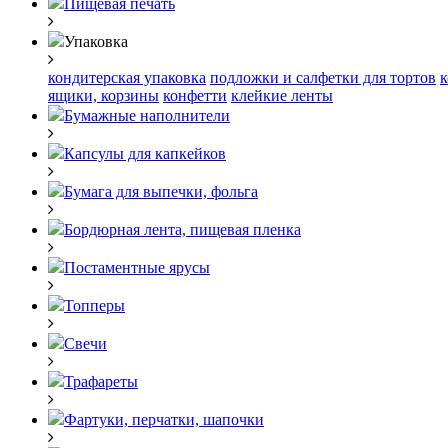
Пищевая печать
Упаковка
кондитерская упаковка
подложки и салфетки для тортов
к
ящики, корзины
конфетти
клейкие ленты
Бумажные наполнители
Капсулы для капкейков
Бумага для выпечки, фольга
Бордюрная лента, пищевая пленка
Постаментные ярусы
Топперы
Свечи
Трафареты
Фартуки, перчатки, шапочки