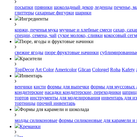
посыпки
пряники
шоколадный декор
леденцы
печенье, м
глиттеры
сахарные фигурки
шарики
Ингредиенты
коржи, печенья
мука
мучные и хлебные смеси
сахар, сах
специи, семена, чай
сухое молоко, сливки
кокосовый сегм
Пюре, ягоды и фруктовые начинки
свежие ягоды
пюре
фруктовые начинки
сублимированные
Красители
TopDecor
Art Color
Americolor
Glican
Colorgel
Roha
Kafety
Инвентарь
венчики
кисти
формы для выпечки
формы для муссовых 
кондитерские
насадки кондитерские, переходники
шприц
тортов
инструменты для моделирования
инвентарь для и
тортницы
прочий инвентарь
Формы для карамели и шоколада
молды силиконовые
формы силиконовые для карамели и
Креманки