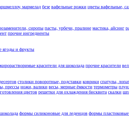
аршмеллоу, мармелад
безе
вафельные рожки
цветы вафельные, с
арозаменители, сиропы
пасты, урбечи, пралине
мастика, айсинг
р
ент
прочие ингредиенты
 ягоды и фрукты
жирорастворимые красители для шоколада
прочие красители
ве
десертов
столики поворотные, подставки
коврики
cпатулы, лопа
ы, прессы
ножи, валики
весы, мерные ёмкости
термометры
плун
зготовления цветов
решетки для охлаждения бисквита
скалки
шп
 шоколада
формы силиконовые для леденцов
формы пластиковые