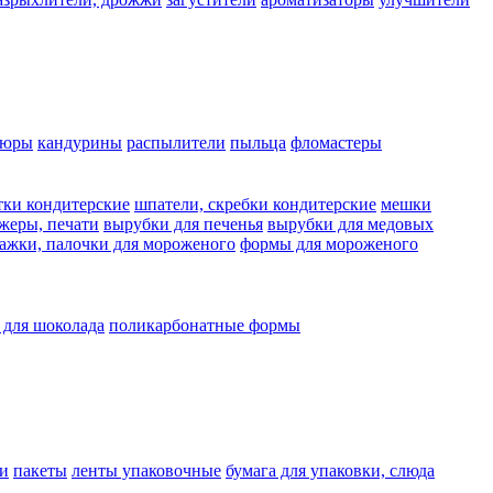
люры
кандурины
распылители
пыльца
фломастеры
тки кондитерские
шпатели, скребки кондитерские
мешки
жеры, печати
вырубки для печенья
вырубки для медовых
ажки, палочки для мороженого
формы для мороженого
 для шоколада
поликарбонатные формы
и
пакеты
ленты упаковочные
бумага для упаковки, слюда