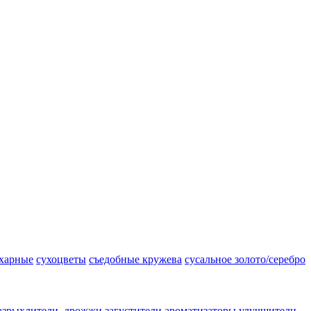
ахарные
сухоцветы
съедобные кружева
сусальное золото/серебро
азрыхлители, дрожжи
загустители
ароматизаторы
улучшители