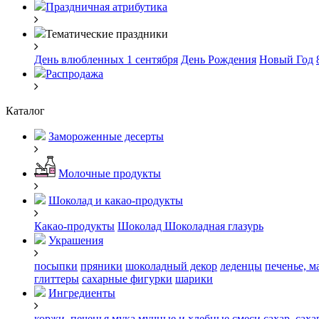
Праздничная атрибутика
Тематические праздники
День влюбленных
1 сентября
День Рождения
Новый Год
Распродажа
Каталог
Замороженные десерты
Молочные продукты
Шоколад и какао-продукты
Какао-продукты
Шоколад
Шоколадная глазурь
Украшения
посыпки
пряники
шоколадный декор
леденцы
печенье, м
глиттеры
сахарные фигурки
шарики
Ингредиенты
коржи, печенья
мука
мучные и хлебные смеси
сахар, сах