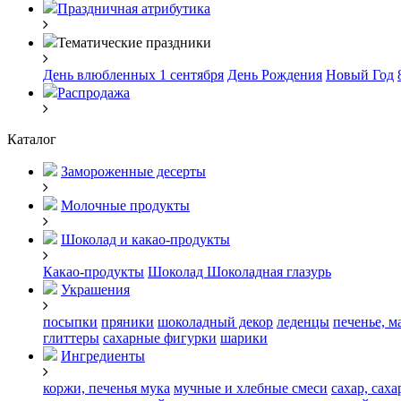
Праздничная атрибутика
Тематические праздники
День влюбленных
1 сентября
День Рождения
Новый Год
Распродажа
Каталог
Замороженные десерты
Молочные продукты
Шоколад и какао-продукты
Какао-продукты
Шоколад
Шоколадная глазурь
Украшения
посыпки
пряники
шоколадный декор
леденцы
печенье, м
глиттеры
сахарные фигурки
шарики
Ингредиенты
коржи, печенья
мука
мучные и хлебные смеси
сахар, сах