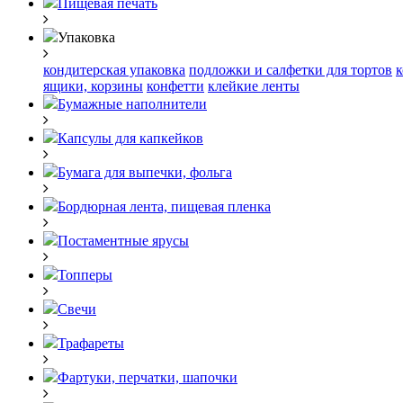
Пищевая печать
Упаковка
кондитерская упаковка
подложки и салфетки для тортов
к
ящики, корзины
конфетти
клейкие ленты
Бумажные наполнители
Капсулы для капкейков
Бумага для выпечки, фольга
Бордюрная лента, пищевая пленка
Постаментные ярусы
Топперы
Свечи
Трафареты
Фартуки, перчатки, шапочки