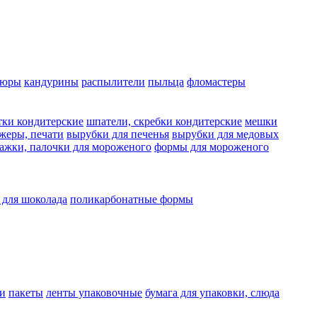
люры
кандурины
распылители
пыльца
фломастеры
тки кондитерские
шпатели, скребки кондитерские
мешки
жеры, печати
вырубки для печенья
вырубки для медовых
ажки, палочки для мороженого
формы для мороженого
 для шоколада
поликарбонатные формы
и
пакеты
ленты упаковочные
бумага для упаковки, слюда