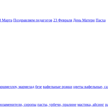
8 Марта
Поздравляем педагогов
23 Февраля
День Матери
Пасха
аршмеллоу, мармелад
безе
вафельные рожки
цветы вафельные, с
арозаменители, сиропы
пасты, урбечи, пралине
мастика, айсинг
р