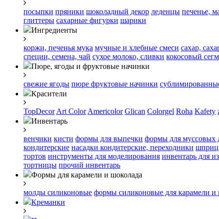
посыпки
пряники
шоколадный декор
леденцы
печенье, м
глиттеры
сахарные фигурки
шарики
Ингредиенты
коржи, печенья
мука
мучные и хлебные смеси
сахар, сах
специи, семена, чай
сухое молоко, сливки
кокосовый сегм
Пюре, ягоды и фруктовые начинки
свежие ягоды
пюре
фруктовые начинки
сублимированные
Красители
TopDecor
Art Color
Americolor
Glican
Colorgel
Roha
Kafety
Инвентарь
венчики
кисти
формы для выпечки
формы для муссовых 
кондитерские
насадки кондитерские, переходники
шприц
тортов
инструменты для моделирования
инвентарь для и
тортницы
прочий инвентарь
Формы для карамели и шоколада
молды силиконовые
формы силиконовые для карамели и
Креманки