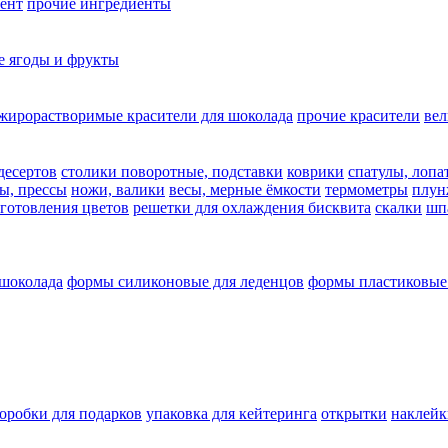
ент
прочие ингредиенты
 ягоды и фрукты
жирорастворимые красители для шоколада
прочие красители
ве
десертов
столики поворотные, подставки
коврики
cпатулы, лопа
ы, прессы
ножи, валики
весы, мерные ёмкости
термометры
плун
зготовления цветов
решетки для охлаждения бисквита
скалки
шп
 шоколада
формы силиконовые для леденцов
формы пластиковые
оробки для подарков
упаковка для кейтеринга
открытки
наклейк