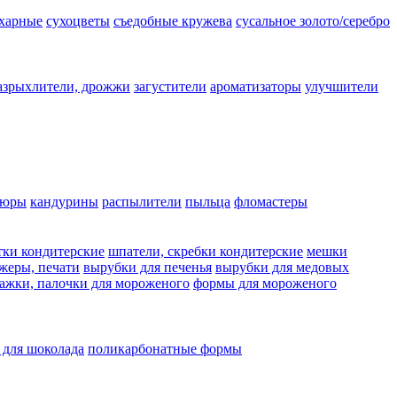
ахарные
сухоцветы
съедобные кружева
сусальное золото/серебро
азрыхлители, дрожжи
загустители
ароматизаторы
улучшители
люры
кандурины
распылители
пыльца
фломастеры
тки кондитерские
шпатели, скребки кондитерские
мешки
жеры, печати
вырубки для печенья
вырубки для медовых
ажки, палочки для мороженого
формы для мороженого
 для шоколада
поликарбонатные формы