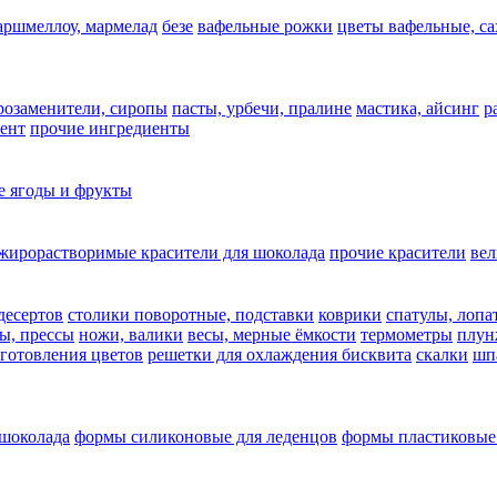
аршмеллоу, мармелад
безе
вафельные рожки
цветы вафельные, с
арозаменители, сиропы
пасты, урбечи, пралине
мастика, айсинг
р
ент
прочие ингредиенты
 ягоды и фрукты
жирорастворимые красители для шоколада
прочие красители
ве
десертов
столики поворотные, подставки
коврики
cпатулы, лопа
ы, прессы
ножи, валики
весы, мерные ёмкости
термометры
плун
зготовления цветов
решетки для охлаждения бисквита
скалки
шп
 шоколада
формы силиконовые для леденцов
формы пластиковые