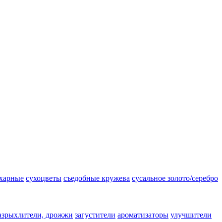
ахарные
сухоцветы
съедобные кружева
сусальное золото/серебро
азрыхлители, дрожжи
загустители
ароматизаторы
улучшители