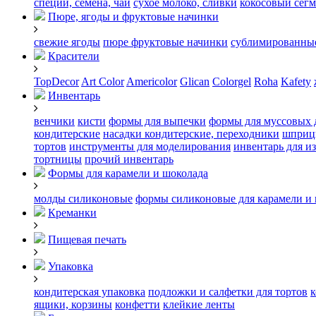
специи, семена, чай
сухое молоко, сливки
кокосовый сегм
Пюре, ягоды и фруктовые начинки
свежие ягоды
пюре
фруктовые начинки
сублимированные
Красители
TopDecor
Art Color
Americolor
Glican
Colorgel
Roha
Kafety
Инвентарь
венчики
кисти
формы для выпечки
формы для муссовых 
кондитерские
насадки кондитерские, переходники
шприц
тортов
инструменты для моделирования
инвентарь для и
тортницы
прочий инвентарь
Формы для карамели и шоколада
молды силиконовые
формы силиконовые для карамели и
Креманки
Пищевая печать
Упаковка
кондитерская упаковка
подложки и салфетки для тортов
к
ящики, корзины
конфетти
клейкие ленты