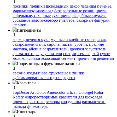
посыпки
пряники
шоколадный декор
леденцы
печенье,
маршмеллоу, мармелад
безе
вафельные рожки
цветы
вафельные, сахарные
сухоцветы
съедобные кружева
сусальное золото/серебро
глиттеры
сахарные фигурки
шарики
Ингредиенты
коржи, печенья
мука
мучные и хлебные смеси
сахар,
сахарозаменители, сиропы
пасты, урбечи, пралине
мастика, айсинг
разрыхлители, дрожжи
загустители
ароматизаторы
улучшители
специи, семена, чай
сухое
молоко, сливки
кокосовый сегмент
прочие ингредиенты
Пюре, ягоды и фруктовые начинки
свежие ягоды
пюре
фруктовые начинки
сублимированные ягоды и фрукты
Красители
TopDecor
Art Color
Americolor
Glican
Colorgel
Roha
Kafety
жирорастворимые красители для шоколада
прочие красители
велюры
кандурины
распылители
пыльца
фломастеры
Инвентарь