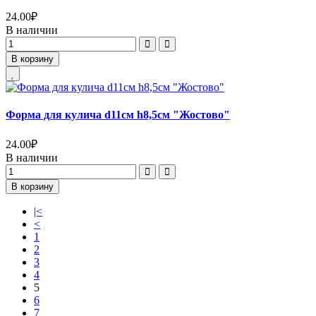
24.00
₽
В наличии
В корзину
Форма для кулича d11см h8,5см "Жостово"
24.00
₽
В наличии
В корзину
|<
<
1
2
3
4
5
6
7