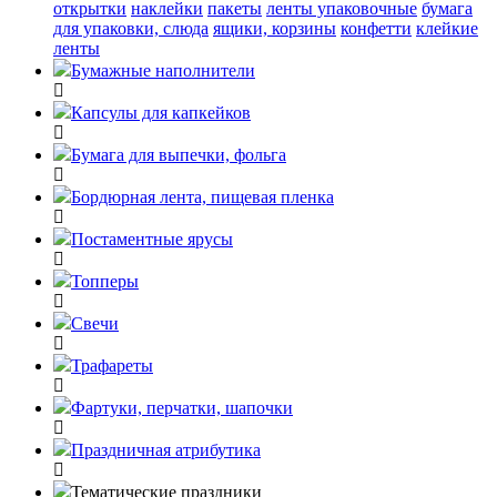
открытки
наклейки
пакеты
ленты упаковочные
бумага
для упаковки, слюда
ящики, корзины
конфетти
клейкие
ленты
Бумажные наполнители
Капсулы для капкейков
Бумага для выпечки, фольга
Бордюрная лента, пищевая пленка
Постаментные ярусы
Топперы
Свечи
Трафареты
Фартуки, перчатки, шапочки
Праздничная атрибутика
Тематические праздники