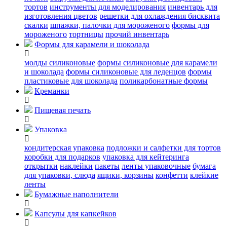
тортов
инструменты для моделирования
инвентарь для
изготовления цветов
решетки для охлаждения бисквита
скалки
шпажки, палочки для мороженого
формы для
мороженого
тортницы
прочий инвентарь
Формы для карамели и шоколада
молды силиконовые
формы силиконовые для карамели
и шоколада
формы силиконовые для леденцов
формы
пластиковые для шоколада
поликарбонатные формы
Креманки
Пищевая печать
Упаковка
кондитерская упаковка
подложки и салфетки для тортов
коробки для подарков
упаковка для кейтеринга
открытки
наклейки
пакеты
ленты упаковочные
бумага
для упаковки, слюда
ящики, корзины
конфетти
клейкие
ленты
Бумажные наполнители
Капсулы для капкейков