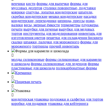
венчики
кисти
формы для выпечки
формы для
муссовых десертов
столики поворотные, подставки
коврики
cпатулы, лопатки кондитерские
шпатели,
скребки кондитерские
мешки кондитерские
насадки
кондитерские, переходники
шприцы, прессы
ножи,
валики
весы, мерные ёмкости
термометры
плунжеры,
печати
вырубки для печенья
вырубки для медовых
тортов
инструменты для моделирования
инвентарь для
изготовления цветов
решетки для охлаждения бисквита
скалки
шпажки, палочки для мороженого
формы для
мороженого
тортницы
прочий инвентарь
Формы для карамели и шоколада
молды силиконовые
формы силиконовые для карамели
и шоколада
формы силиконовые для леденцов
формы
пластиковые для шоколада
поликарбонатные формы
Креманки
Пищевая печать
Упаковка
кондитерская упаковка
подложки и салфетки для тортов
коробки для подарков
упаковка для кейтеринга