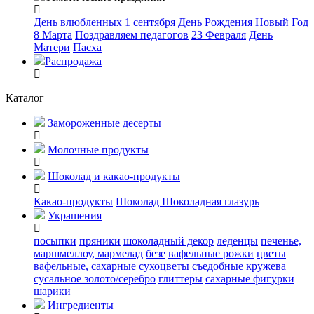
День влюбленных
1 сентября
День Рождения
Новый Год
8 Марта
Поздравляем педагогов
23 Февраля
День
Матери
Пасха
Распродажа
Каталог
Замороженные десерты
Молочные продукты
Шоколад и какао-продукты
Какао-продукты
Шоколад
Шоколадная глазурь
Украшения
посыпки
пряники
шоколадный декор
леденцы
печенье,
маршмеллоу, мармелад
безе
вафельные рожки
цветы
вафельные, сахарные
сухоцветы
съедобные кружева
сусальное золото/серебро
глиттеры
сахарные фигурки
шарики
Ингредиенты