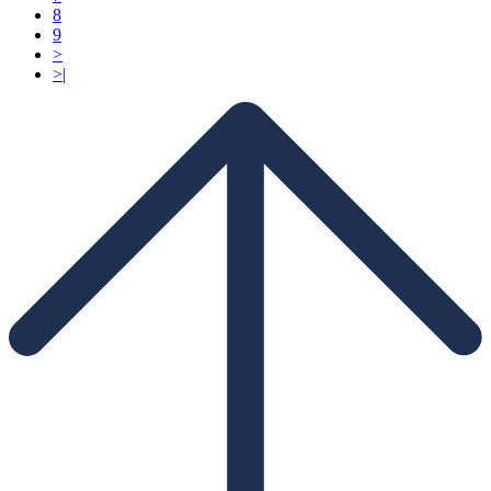
8
9
>
>|