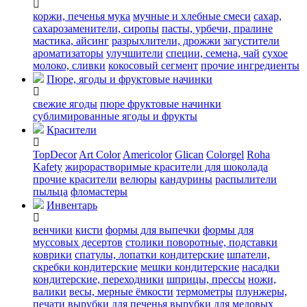
коржи, печенья
мука
мучные и хлебные смеси
сахар,
сахарозаменители, сиропы
пасты, урбечи, пралине
мастика, айсинг
разрыхлители, дрожжи
загустители
ароматизаторы
улучшители
специи, семена, чай
сухое
молоко, сливки
кокосовый сегмент
прочие ингредиенты
Пюре, ягоды и фруктовые начинки
свежие ягоды
пюре
фруктовые начинки
сублимированные ягоды и фрукты
Красители
TopDecor
Art Color
Americolor
Glican
Colorgel
Roha
Kafety
жирорастворимые красители для шоколада
прочие красители
велюры
кандурины
распылители
пыльца
фломастеры
Инвентарь
венчики
кисти
формы для выпечки
формы для
муссовых десертов
столики поворотные, подставки
коврики
cпатулы, лопатки кондитерские
шпатели,
скребки кондитерские
мешки кондитерские
насадки
кондитерские, переходники
шприцы, прессы
ножи,
валики
весы, мерные ёмкости
термометры
плунжеры,
печати
вырубки для печенья
вырубки для медовых