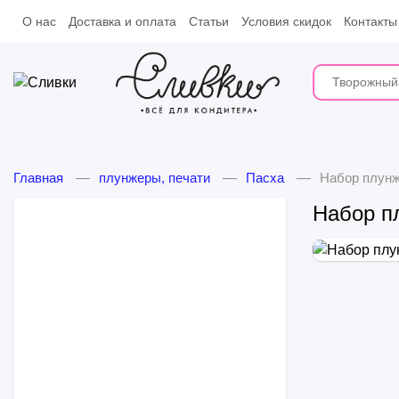
О нас
Доставка и оплата
Статьи
Условия скидок
Контакты
Главная
плунжеры, печати
Пасха
Набор плунж
Набор пл
Замороженные десерты
Молочные продукты
Шоколад и какао-продукты
Какао-продукты
Украшения
Шоколад