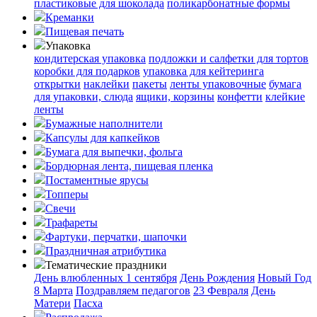
пластиковые для шоколада
поликарбонатные формы
Креманки
Пищевая печать
Упаковка
кондитерская упаковка
подложки и салфетки для тортов
коробки для подарков
упаковка для кейтеринга
открытки
наклейки
пакеты
ленты упаковочные
бумага
для упаковки, слюда
ящики, корзины
конфетти
клейкие
ленты
Бумажные наполнители
Капсулы для капкейков
Бумага для выпечки, фольга
Бордюрная лента, пищевая пленка
Постаментные ярусы
Топперы
Свечи
Трафареты
Фартуки, перчатки, шапочки
Праздничная атрибутика
Тематические праздники
День влюбленных
1 сентября
День Рождения
Новый Год
8 Марта
Поздравляем педагогов
23 Февраля
День
Матери
Пасха