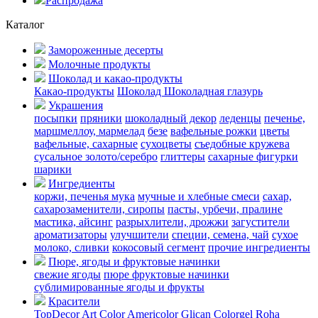
Распродажа
Каталог
Замороженные десерты
Молочные продукты
Шоколад и какао-продукты
Какао-продукты
Шоколад
Шоколадная глазурь
Украшения
посыпки
пряники
шоколадный декор
леденцы
печенье,
маршмеллоу, мармелад
безе
вафельные рожки
цветы
вафельные, сахарные
сухоцветы
съедобные кружева
сусальное золото/серебро
глиттеры
сахарные фигурки
шарики
Ингредиенты
коржи, печенья
мука
мучные и хлебные смеси
сахар,
сахарозаменители, сиропы
пасты, урбечи, пралине
мастика, айсинг
разрыхлители, дрожжи
загустители
ароматизаторы
улучшители
специи, семена, чай
сухое
молоко, сливки
кокосовый сегмент
прочие ингредиенты
Пюре, ягоды и фруктовые начинки
свежие ягоды
пюре
фруктовые начинки
сублимированные ягоды и фрукты
Красители
TopDecor
Art Color
Americolor
Glican
Colorgel
Roha