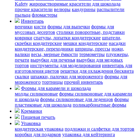
Kafety
жирорастворимые красители для шоколада
прочие красители
велюры
кандурины
распылители
пыльца
фломастеры
Инвентарь
венчики
кисти
формы для выпечки
формы для
муссовых десертов
столики поворотные, подставки
коврики
cпатулы, лопатки кондитерские
шпатели,
скребки кондитерские
мешки кондитерские
насадки
кондитерские, переходники
шприцы, прессы
ножи,
валики
весы, мерные ёмкости
термометры
плунжеры,
печати
вырубки для печенья
вырубки для медовых
тортов
инструменты для моделирования
инвентарь для
изготовления цветов
решетки для охлаждения бисквита
скалки
шпажки, палочки для мороженого
формы для
мороженого
тортницы
прочий инвентарь
Формы для карамели и шоколада
молды силиконовые
формы силиконовые для карамели
и шоколада
формы силиконовые для леденцов
формы
пластиковые для шоколада
поликарбонатные формы
Креманки
Пищевая печать
Упаковка
кондитерская упаковка
подложки и салфетки для тортов
коробки для подарков
упаковка для кейтеринга