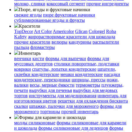
молоко, сливки
кокосовый сегмент
прочие ингредиенты
Пюре, ягоды и фруктовые начинки
свежие ягоды
пюре
фруктовые начинки
сублимированные ягоды и фрукты
Красители
TopDecor
Art Color
Americolor
Glican
Colorgel
Roha
Kafety
жирорастворимые красители для шоколада
прочие красители
велюры
кандурины
распылители
пыльца
фломастеры
Инвентарь
венчики
кисти
формы для выпечки
формы для
муссовых десертов
столики поворотные, подставки
коврики
cпатулы, лопатки кондитерские
шпатели,
скребки кондитерские
мешки кондитерские
насадки
кондитерские, переходники
шприцы, прессы
ножи,
валики
весы, мерные ёмкости
термометры
плунжеры,
печати
вырубки для печенья
вырубки для медовых
тортов
инструменты для моделирования
инвентарь для
изготовления цветов
решетки для охлаждения бисквита
скалки
шпажки, палочки для мороженого
формы для
мороженого
тортницы
прочий инвентарь
Формы для карамели и шоколада
молды силиконовые
формы силиконовые для карамели
и шоколада
формы силиконовые для леденцов
формы