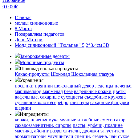
Избранное
0
0.00
₽
Главная
молды силиконовые
8 Марта
Поздравляем педагогов
День Матери
Молд силиконовый "Тюльпан" 5,2*3,4см 3D
Замороженные десерты
Молочные продукты
Шоколад и какао-продукты
Какао-продукты
Шоколад
Шоколадная глазурь
Украшения
посыпки
пряники
шоколадный декор
леденцы
печенье,
маршмеллоу, мармелад
безе
вафельные рожки
цветы
вафельные, сахарные
сухоцветы
съедобные кружева
сусальное золото/серебро
глиттеры
сахарные фигурки
шарики
Ингредиенты
коржи, печенья
мука
мучные и хлебные смеси
сахар,
сахарозаменители, сиропы
пасты, урбечи, пралине
мастика, айсинг
разрыхлители, дрожжи
загустители
ароматизаторы
улучшители
специи, семена, чай
сухое