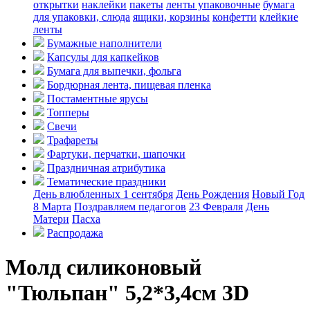
открытки
наклейки
пакеты
ленты упаковочные
бумага
для упаковки, слюда
ящики, корзины
конфетти
клейкие
ленты
Бумажные наполнители
Капсулы для капкейков
Бумага для выпечки, фольга
Бордюрная лента, пищевая пленка
Постаментные ярусы
Топперы
Свечи
Трафареты
Фартуки, перчатки, шапочки
Праздничная атрибутика
Тематические праздники
День влюбленных
1 сентября
День Рождения
Новый Год
8 Марта
Поздравляем педагогов
23 Февраля
День
Матери
Пасха
Распродажа
Молд силиконовый
"Тюльпан" 5,2*3,4см 3D