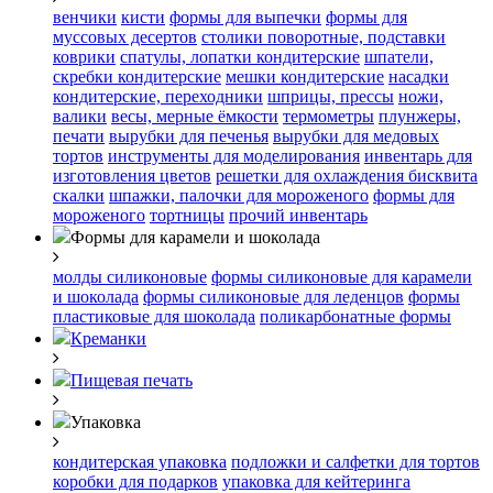
венчики
кисти
формы для выпечки
формы для
муссовых десертов
столики поворотные, подставки
коврики
cпатулы, лопатки кондитерские
шпатели,
скребки кондитерские
мешки кондитерские
насадки
кондитерские, переходники
шприцы, прессы
ножи,
валики
весы, мерные ёмкости
термометры
плунжеры,
печати
вырубки для печенья
вырубки для медовых
тортов
инструменты для моделирования
инвентарь для
изготовления цветов
решетки для охлаждения бисквита
скалки
шпажки, палочки для мороженого
формы для
мороженого
тортницы
прочий инвентарь
Формы для карамели и шоколада
молды силиконовые
формы силиконовые для карамели
и шоколада
формы силиконовые для леденцов
формы
пластиковые для шоколада
поликарбонатные формы
Креманки
Пищевая печать
Упаковка
кондитерская упаковка
подложки и салфетки для тортов
коробки для подарков
упаковка для кейтеринга