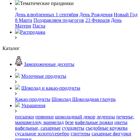
Тематические праздники
День влюбленных
1 сентября
День Рождения
Новый Год
8 Марта
Поздравляем педагогов
23 Февраля
День
Матери
Пасха
Распродажа
Каталог
Замороженные десерты
Молочные продукты
Шоколад и какао-продукты
Какао-продукты
Шоколад
Шоколадная глазурь
Украшения
посыпки
пряники
шоколадный декор
леденцы
печенье,
маршмеллоу, мармелад
безе
вафельные рожки
цветы
вафельные, сахарные
сухоцветы
съедобные кружева
сусальное золото/серебро
глиттеры
сахарные фигурки
шарики