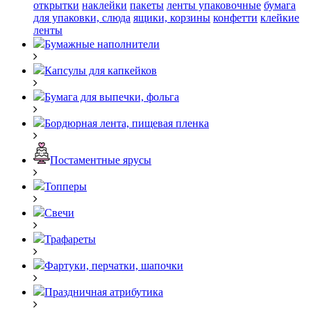
открытки
наклейки
пакеты
ленты упаковочные
бумага
для упаковки, слюда
ящики, корзины
конфетти
клейкие
ленты
Бумажные наполнители
Капсулы для капкейков
Бумага для выпечки, фольга
Бордюрная лента, пищевая пленка
Постаментные ярусы
Топперы
Свечи
Трафареты
Фартуки, перчатки, шапочки
Праздничная атрибутика