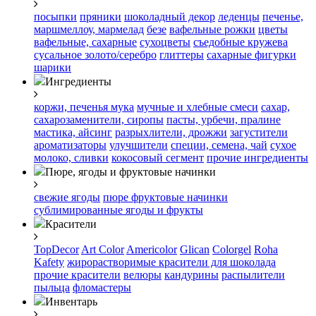
посыпки
пряники
шоколадный декор
леденцы
печенье,
маршмеллоу, мармелад
безе
вафельные рожки
цветы
вафельные, сахарные
сухоцветы
съедобные кружева
сусальное золото/серебро
глиттеры
сахарные фигурки
шарики
Ингредиенты
коржи, печенья
мука
мучные и хлебные смеси
сахар,
сахарозаменители, сиропы
пасты, урбечи, пралине
мастика, айсинг
разрыхлители, дрожжи
загустители
ароматизаторы
улучшители
специи, семена, чай
сухое
молоко, сливки
кокосовый сегмент
прочие ингредиенты
Пюре, ягоды и фруктовые начинки
свежие ягоды
пюре
фруктовые начинки
сублимированные ягоды и фрукты
Красители
TopDecor
Art Color
Americolor
Glican
Colorgel
Roha
Kafety
жирорастворимые красители для шоколада
прочие красители
велюры
кандурины
распылители
пыльца
фломастеры
Инвентарь