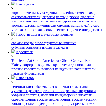
Ингредиенты
коржи, печенья
мука
мучные и хлебные смеси
сахар,
сахарозаменители, сиропы
пасты, урбечи, пралине
мастика, айсинг
разрыхлители, дрожжи
загустители
ароматизаторы
улучшители
специи, семена, чай
сухое
молоко, сливки
кокосовый сегмент
прочие ингредиенты
Пюре, ягоды и фруктовые начинки
свежие ягоды
пюре
фруктовые начинки
сублимированные ягоды и фрукты
Красители
TopDecor
Art Color
Americolor
Glican
Colorgel
Roha
Kafety
жирорастворимые красители для шоколада
прочие красители
велюры
кандурины
распылители
пыльца
фломастеры
Инвентарь
венчики
кисти
формы для выпечки
формы для
муссовых десертов
столики поворотные, подставки
коврики
cпатулы, лопатки кондитерские
шпатели,
скребки кондитерские
мешки кондитерские
насадки
кондитерские, переходники
шприцы, прессы
ножи,