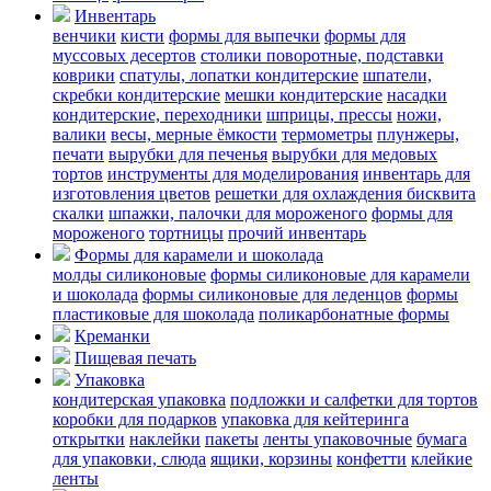
Инвентарь
венчики
кисти
формы для выпечки
формы для
муссовых десертов
столики поворотные, подставки
коврики
cпатулы, лопатки кондитерские
шпатели,
скребки кондитерские
мешки кондитерские
насадки
кондитерские, переходники
шприцы, прессы
ножи,
валики
весы, мерные ёмкости
термометры
плунжеры,
печати
вырубки для печенья
вырубки для медовых
тортов
инструменты для моделирования
инвентарь для
изготовления цветов
решетки для охлаждения бисквита
скалки
шпажки, палочки для мороженого
формы для
мороженого
тортницы
прочий инвентарь
Формы для карамели и шоколада
молды силиконовые
формы силиконовые для карамели
и шоколада
формы силиконовые для леденцов
формы
пластиковые для шоколада
поликарбонатные формы
Креманки
Пищевая печать
Упаковка
кондитерская упаковка
подложки и салфетки для тортов
коробки для подарков
упаковка для кейтеринга
открытки
наклейки
пакеты
ленты упаковочные
бумага
для упаковки, слюда
ящики, корзины
конфетти
клейкие
ленты