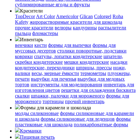
сублимированные ягоды и фрукты
Красители
TopDecor
Art Color
Americolor
Glican
Colorgel
Roha
Kafety
жирорастворимые красители для шоколада
прочие красители
велюры
кандурины
распылители
пыльца
фломастеры
Инвентарь
венчики
кисти
формы для выпечки
формы для
муссовых десертов
столики поворотные, подставки
коврики
cпатулы, лопатки кондитерские
шпатели,
скребки кондитерские
мешки кондитерские
насадки
кондитерские, переходники
шприцы, прессы
ножи,
валики
весы, мерные ёмкости
термометры
плунжеры,
печати
вырубки для печенья
вырубки для медовых
тортов
инструменты для моделирования
инвентарь для
изготовления цветов
решетки для охлаждения бисквита
скалки
шпажки, палочки для мороженого
формы для
мороженого
тортницы
прочий инвентарь
Формы для карамели и шоколада
молды силиконовые
формы силиконовые для карамели
и шоколада
формы силиконовые для леденцов
формы
пластиковые для шоколада
поликарбонатные формы
Креманки
Пищевая печать