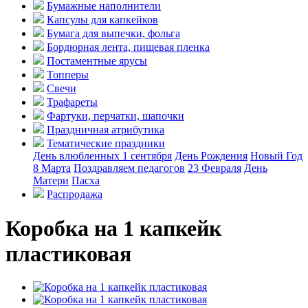
Бумажные наполнители
Капсулы для капкейков
Бумага для выпечки, фольга
Бордюрная лента, пищевая пленка
Постаментные ярусы
Топперы
Свечи
Трафареты
Фартуки, перчатки, шапочки
Праздничная атрибутика
Тематические праздники
День влюбленных
1 сентября
День Рождения
Новый Год
8 Марта
Поздравляем педагогов
23 Февраля
День
Матери
Пасха
Распродажа
Коробка на 1 капкейк
пластиковая