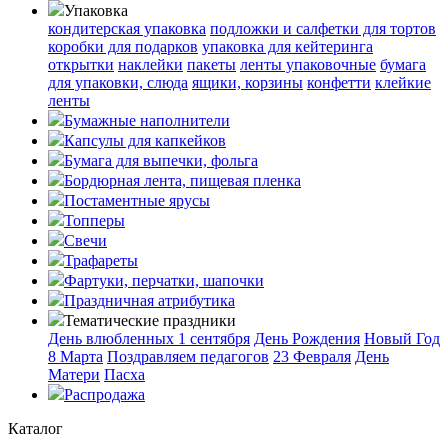
Упаковка
кондитерская упаковка
подложки и салфетки для тортов
коробки для подарков
упаковка для кейтеринга
открытки
наклейки
пакеты
ленты упаковочные
бумага
для упаковки, слюда
ящики, корзины
конфетти
клейкие
ленты
Бумажные наполнители
Капсулы для капкейков
Бумага для выпечки, фольга
Бордюрная лента, пищевая пленка
Постаментные ярусы
Топперы
Свечи
Трафареты
Фартуки, перчатки, шапочки
Праздничная атрибутика
Тематические праздники
День влюбленных
1 сентября
День Рождения
Новый Год
8 Марта
Поздравляем педагогов
23 Февраля
День
Матери
Пасха
Распродажа
Каталог