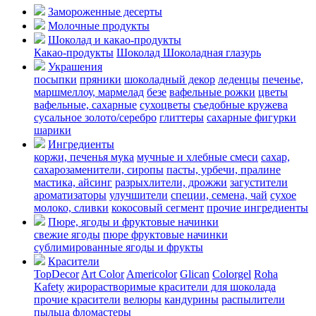
Замороженные десерты
Молочные продукты
Шоколад и какао-продукты
Какао-продукты
Шоколад
Шоколадная глазурь
Украшения
посыпки
пряники
шоколадный декор
леденцы
печенье,
маршмеллоу, мармелад
безе
вафельные рожки
цветы
вафельные, сахарные
сухоцветы
съедобные кружева
сусальное золото/серебро
глиттеры
сахарные фигурки
шарики
Ингредиенты
коржи, печенья
мука
мучные и хлебные смеси
сахар,
сахарозаменители, сиропы
пасты, урбечи, пралине
мастика, айсинг
разрыхлители, дрожжи
загустители
ароматизаторы
улучшители
специи, семена, чай
сухое
молоко, сливки
кокосовый сегмент
прочие ингредиенты
Пюре, ягоды и фруктовые начинки
свежие ягоды
пюре
фруктовые начинки
сублимированные ягоды и фрукты
Красители
TopDecor
Art Color
Americolor
Glican
Colorgel
Roha
Kafety
жирорастворимые красители для шоколада
прочие красители
велюры
кандурины
распылители
пыльца
фломастеры