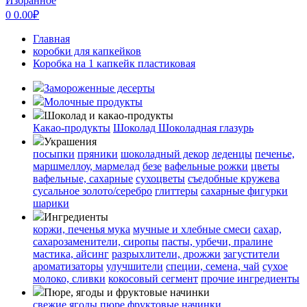
Избранное
0
0.00
₽
Главная
коробки для капкейков
Коробка на 1 капкейк пластиковая
Замороженные десерты
Молочные продукты
Шоколад и какао-продукты
Какао-продукты
Шоколад
Шоколадная глазурь
Украшения
посыпки
пряники
шоколадный декор
леденцы
печенье,
маршмеллоу, мармелад
безе
вафельные рожки
цветы
вафельные, сахарные
сухоцветы
съедобные кружева
сусальное золото/серебро
глиттеры
сахарные фигурки
шарики
Ингредиенты
коржи, печенья
мука
мучные и хлебные смеси
сахар,
сахарозаменители, сиропы
пасты, урбечи, пралине
мастика, айсинг
разрыхлители, дрожжи
загустители
ароматизаторы
улучшители
специи, семена, чай
сухое
молоко, сливки
кокосовый сегмент
прочие ингредиенты
Пюре, ягоды и фруктовые начинки
свежие ягоды
пюре
фруктовые начинки