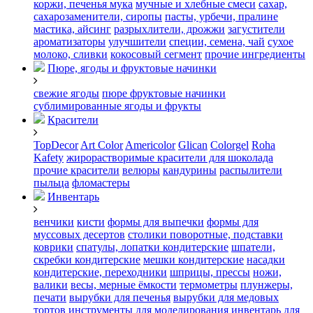
коржи, печенья
мука
мучные и хлебные смеси
сахар,
сахарозаменители, сиропы
пасты, урбечи, пралине
мастика, айсинг
разрыхлители, дрожжи
загустители
ароматизаторы
улучшители
специи, семена, чай
сухое
молоко, сливки
кокосовый сегмент
прочие ингредиенты
Пюре, ягоды и фруктовые начинки
свежие ягоды
пюре
фруктовые начинки
сублимированные ягоды и фрукты
Красители
TopDecor
Art Color
Americolor
Glican
Colorgel
Roha
Kafety
жирорастворимые красители для шоколада
прочие красители
велюры
кандурины
распылители
пыльца
фломастеры
Инвентарь
венчики
кисти
формы для выпечки
формы для
муссовых десертов
столики поворотные, подставки
коврики
cпатулы, лопатки кондитерские
шпатели,
скребки кондитерские
мешки кондитерские
насадки
кондитерские, переходники
шприцы, прессы
ножи,
валики
весы, мерные ёмкости
термометры
плунжеры,
печати
вырубки для печенья
вырубки для медовых
тортов
инструменты для моделирования
инвентарь для