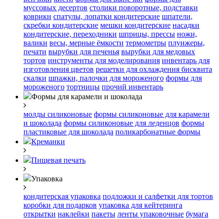
муссовых десертов
столики поворотные, подставки
коврики
cпатулы, лопатки кондитерские
шпатели,
скребки кондитерские
мешки кондитерские
насадки
кондитерские, переходники
шприцы, прессы
ножи,
валики
весы, мерные ёмкости
термометры
плунжеры,
печати
вырубки для печенья
вырубки для медовых
тортов
инструменты для моделирования
инвентарь для
изготовления цветов
решетки для охлаждения бисквита
скалки
шпажки, палочки для мороженого
формы для
мороженого
тортницы
прочий инвентарь
Формы для карамели и шоколада
молды силиконовые
формы силиконовые для карамели
и шоколада
формы силиконовые для леденцов
формы
пластиковые для шоколада
поликарбонатные формы
Креманки
Пищевая печать
Упаковка
кондитерская упаковка
подложки и салфетки для тортов
коробки для подарков
упаковка для кейтеринга
открытки
наклейки
пакеты
ленты упаковочные
бумага