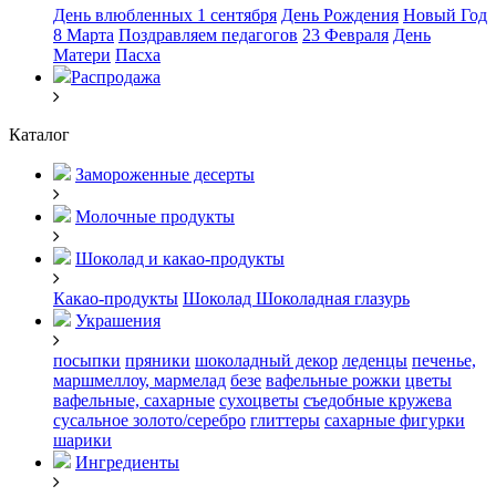
День влюбленных
1 сентября
День Рождения
Новый Год
8 Марта
Поздравляем педагогов
23 Февраля
День
Матери
Пасха
Распродажа
Каталог
Замороженные десерты
Молочные продукты
Шоколад и какао-продукты
Какао-продукты
Шоколад
Шоколадная глазурь
Украшения
посыпки
пряники
шоколадный декор
леденцы
печенье,
маршмеллоу, мармелад
безе
вафельные рожки
цветы
вафельные, сахарные
сухоцветы
съедобные кружева
сусальное золото/серебро
глиттеры
сахарные фигурки
шарики
Ингредиенты