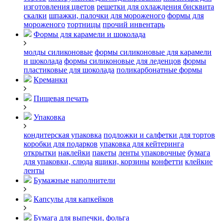
изготовления цветов
решетки для охлаждения бисквита
скалки
шпажки, палочки для мороженого
формы для
мороженого
тортницы
прочий инвентарь
Формы для карамели и шоколада
молды силиконовые
формы силиконовые для карамели
и шоколада
формы силиконовые для леденцов
формы
пластиковые для шоколада
поликарбонатные формы
Креманки
Пищевая печать
Упаковка
кондитерская упаковка
подложки и салфетки для тортов
коробки для подарков
упаковка для кейтеринга
открытки
наклейки
пакеты
ленты упаковочные
бумага
для упаковки, слюда
ящики, корзины
конфетти
клейкие
ленты
Бумажные наполнители
Капсулы для капкейков
Бумага для выпечки, фольга