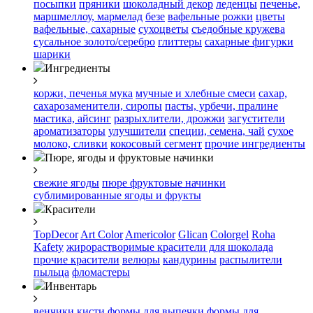
посыпки
пряники
шоколадный декор
леденцы
печенье,
маршмеллоу, мармелад
безе
вафельные рожки
цветы
вафельные, сахарные
сухоцветы
съедобные кружева
сусальное золото/серебро
глиттеры
сахарные фигурки
шарики
Ингредиенты
коржи, печенья
мука
мучные и хлебные смеси
сахар,
сахарозаменители, сиропы
пасты, урбечи, пралине
мастика, айсинг
разрыхлители, дрожжи
загустители
ароматизаторы
улучшители
специи, семена, чай
сухое
молоко, сливки
кокосовый сегмент
прочие ингредиенты
Пюре, ягоды и фруктовые начинки
свежие ягоды
пюре
фруктовые начинки
сублимированные ягоды и фрукты
Красители
TopDecor
Art Color
Americolor
Glican
Colorgel
Roha
Kafety
жирорастворимые красители для шоколада
прочие красители
велюры
кандурины
распылители
пыльца
фломастеры
Инвентарь
венчики
кисти
формы для выпечки
формы для