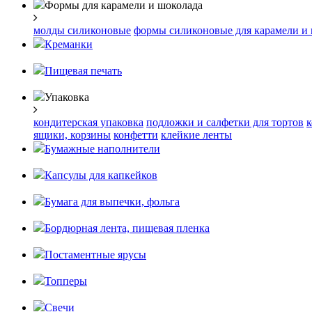
Формы для карамели и шоколада
молды силиконовые
формы силиконовые для карамели и
Креманки
Пищевая печать
Упаковка
кондитерская упаковка
подложки и салфетки для тортов
к
ящики, корзины
конфетти
клейкие ленты
Бумажные наполнители
Капсулы для капкейков
Бумага для выпечки, фольга
Бордюрная лента, пищевая пленка
Постаментные ярусы
Топперы
Свечи