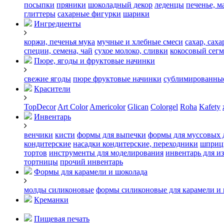
посыпки
пряники
шоколадный декор
леденцы
печенье, м
глиттеры
сахарные фигурки
шарики
Ингредиенты
коржи, печенья
мука
мучные и хлебные смеси
сахар, сах
специи, семена, чай
сухое молоко, сливки
кокосовый сегм
Пюре, ягоды и фруктовые начинки
свежие ягоды
пюре
фруктовые начинки
сублимированные
Красители
TopDecor
Art Color
Americolor
Glican
Colorgel
Roha
Kafety
Инвентарь
венчики
кисти
формы для выпечки
формы для муссовых 
кондитерские
насадки кондитерские, переходники
шприц
тортов
инструменты для моделирования
инвентарь для и
тортницы
прочий инвентарь
Формы для карамели и шоколада
молды силиконовые
формы силиконовые для карамели и
Креманки
Пищевая печать