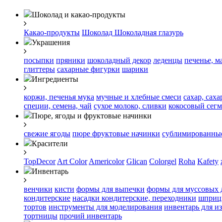
Шоколад и какао-продукты
Какао-продукты
Шоколад
Шоколадная глазурь
Украшения
посыпки
пряники
шоколадный декор
леденцы
печенье, м
глиттеры
сахарные фигурки
шарики
Ингредиенты
коржи, печенья
мука
мучные и хлебные смеси
сахар, сах
специи, семена, чай
сухое молоко, сливки
кокосовый сегм
Пюре, ягоды и фруктовые начинки
свежие ягоды
пюре
фруктовые начинки
сублимированные
Красители
TopDecor
Art Color
Americolor
Glican
Colorgel
Roha
Kafety
Инвентарь
венчики
кисти
формы для выпечки
формы для муссовых 
кондитерские
насадки кондитерские, переходники
шприц
тортов
инструменты для моделирования
инвентарь для и
тортницы
прочий инвентарь