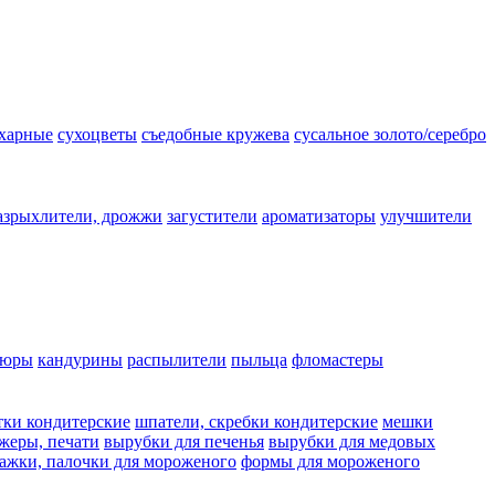
ахарные
сухоцветы
съедобные кружева
сусальное золото/серебро
азрыхлители, дрожжи
загустители
ароматизаторы
улучшители
люры
кандурины
распылители
пыльца
фломастеры
тки кондитерские
шпатели, скребки кондитерские
мешки
жеры, печати
вырубки для печенья
вырубки для медовых
ажки, палочки для мороженого
формы для мороженого