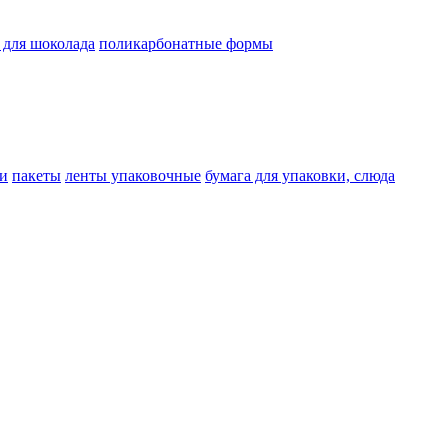
 для шоколада
поликарбонатные формы
и
пакеты
ленты упаковочные
бумага для упаковки, слюда