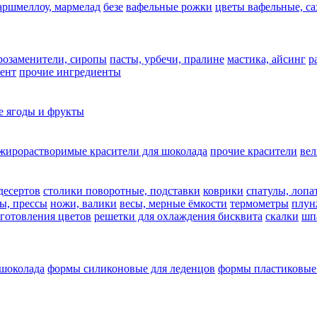
аршмеллоу, мармелад
безе
вафельные рожки
цветы вафельные, с
арозаменители, сиропы
пасты, урбечи, пралине
мастика, айсинг
р
ент
прочие ингредиенты
 ягоды и фрукты
жирорастворимые красители для шоколада
прочие красители
ве
десертов
столики поворотные, подставки
коврики
cпатулы, лопа
ы, прессы
ножи, валики
весы, мерные ёмкости
термометры
плун
зготовления цветов
решетки для охлаждения бисквита
скалки
шп
 шоколада
формы силиконовые для леденцов
формы пластиковые