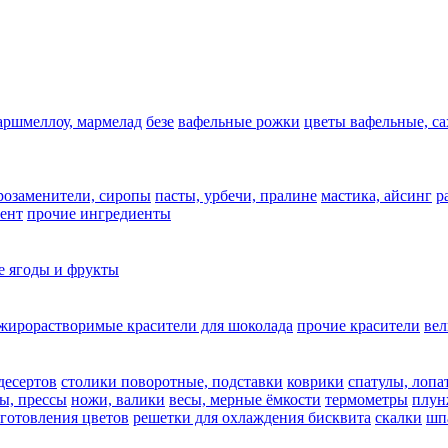
аршмеллоу, мармелад
безе
вафельные рожки
цветы вафельные, с
арозаменители, сиропы
пасты, урбечи, пралине
мастика, айсинг
р
ент
прочие ингредиенты
 ягоды и фрукты
жирорастворимые красители для шоколада
прочие красители
ве
десертов
столики поворотные, подставки
коврики
cпатулы, лопа
ы, прессы
ножи, валики
весы, мерные ёмкости
термометры
плун
зготовления цветов
решетки для охлаждения бисквита
скалки
шп