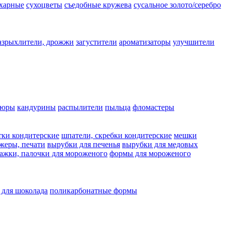
ахарные
сухоцветы
съедобные кружева
сусальное золото/серебро
азрыхлители, дрожжи
загустители
ароматизаторы
улучшители
люры
кандурины
распылители
пыльца
фломастеры
тки кондитерские
шпатели, скребки кондитерские
мешки
жеры, печати
вырубки для печенья
вырубки для медовых
ажки, палочки для мороженого
формы для мороженого
 для шоколада
поликарбонатные формы