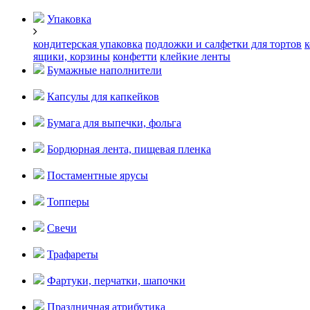
Упаковка
кондитерская упаковка
подложки и салфетки для тортов
к
ящики, корзины
конфетти
клейкие ленты
Бумажные наполнители
Капсулы для капкейков
Бумага для выпечки, фольга
Бордюрная лента, пищевая пленка
Постаментные ярусы
Топперы
Свечи
Трафареты
Фартуки, перчатки, шапочки
Праздничная атрибутика